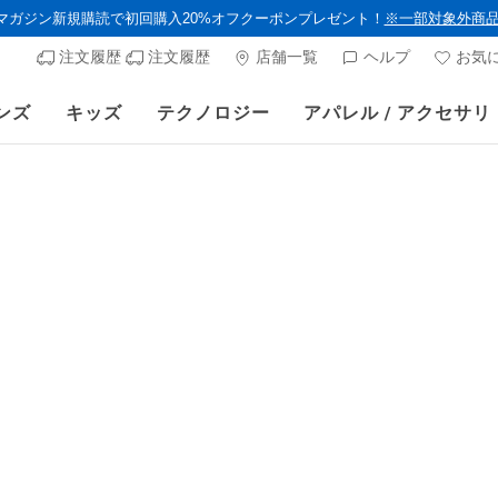
ルマガジン新規購読で初回購入20%オフクーポンプレゼント！
※一部対象外商
注文履歴
注文履歴
店舗一覧
ヘルプ
お気
ンズ
キッズ
テクノロジー
アパレル / アクセサリ
ーセール第2弾！クリアランスでサンダルやスリップインズがさらにお買い