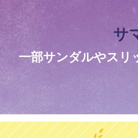
ーチフ
コンツ
スケッチャーズ スリップインズ：アーチ
スケッチャーズ スリップインズ：コンツ
スケッチ
スケッチ
- カ
フィット ディーライツ 330 - モダン レト
アーフォーム - コージーフィット
- カーリン
ダー プロ
ロ ジョガー
ガールズ
ボーイズ
メンズ
メンズ
サ
¥ 8,690
¥ 6,490
¥ 14,850
¥ 19,690
一部サンダルやスリ