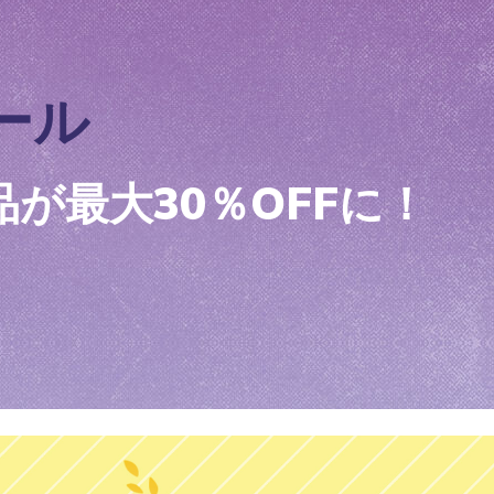
ズ：グライ
 Sライ
スケッチャーズ スリップインズ ウォータ
スケッチャーズ スリップインズ：バウン
スケ
スケ
ヒートブリ
ープルーフ：ドレストン - ラムジー
ダー プロ
フィッ
ダー 
ロ ジ
メンズ
ガールズ
ボーイ
メンズ
ール
¥ 15,290
¥ 6,490
¥ 6,4
¥ 19,
が最大30％OFFに！