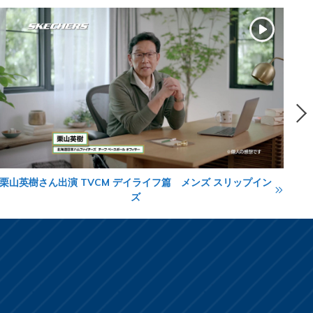
栗山英樹さん出演 TVCM デイライフ篇 メンズ スリップイン
L
ズ