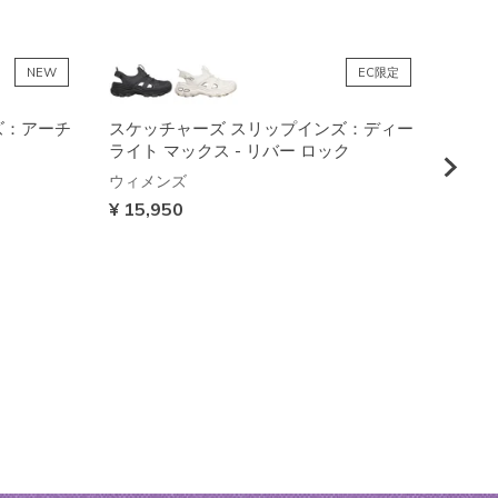
NEW
EC限定
ズ：アーチ
スケッチャーズ スリップインズ：ディー
スケ
ライト マックス - リバー ロック
アーフ
デン 
ウィメンズ
¥ 15,950
ウィメ
¥ 13,
EC限定
防水