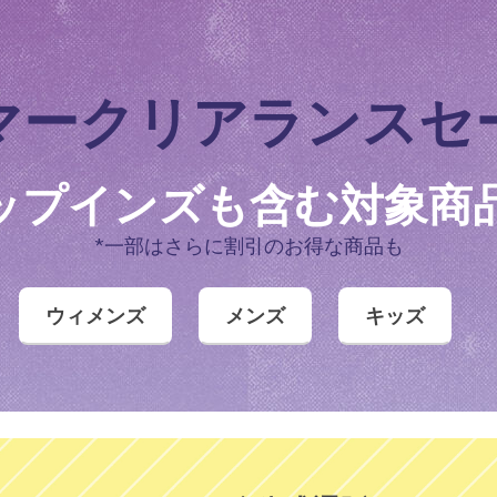
ャーズ スリップインズ：ガルザ
ャーズ スリップインズ：バウン
スケッチャーズ スリップイン
スケッチャーズ スリップインズ
ドステップ トレイル サンダル
ツ：サーモ フラッシュ 2.0 - 
スク
メンズ
ワイド
ボーイズ
マークリアランスセ
¥ 14,850
¥ 8,690
ップインズも含む
対象商品
メンズ スリップインズ
キッズ スリップインズ
*一部はさらに割引のお得な商品も
ウィメンズ
メンズ
キッズ