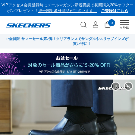
VIPアクセス会員登録時にメールマガジン新規購読で初回購入20%オフクー
ポンプレゼント！
※一部対象外商品がございます。
ご登録はこちら
0
Men
MENU
員限
サマーセール第2弾！クリアランスでサンダルやスリップインズがさらにお
菜
買い得に！