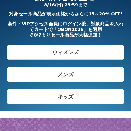
フィット ディーライツ 330 - モダン レト
アーフォーム - コージーフィット
- カーリン
ダー プロ
8/16(日) 23:59まで
ロ ジョガー
ガールズ
ボーイズ
メンズ
ワイド
対象セール商品が表示価格からさらに15～20% OFF!
メンズ
からの値引き
から
¥ 8,690
¥ 5,900
¥ 6,490
¥ 14,850
¥ 19,690
条件：VIPアクセス会員にログイン後、対象商品を入れ
てカートで「OBON2026」を適用
※8/7よりセール商品が大幅追加！
メンズ スリップインズ
キッズ スリップインズ
ウィメンズ
メンズ
キッズ