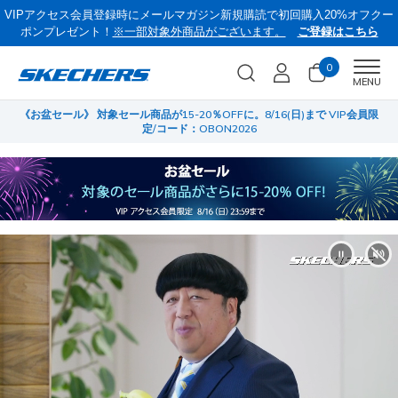
VIPアクセス会員登録時にメールマガジン新規購読で初回購入20%オフクー
ポンプレゼント！
※一部対象外商品がございます。
ご登録はこちら
0
Men
MENU
員限
サマーセール第2弾！クリアランスでサンダルやスリップインズがさらにお
菜
買い得に！
…