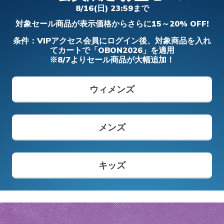
フィット ディーライツ 330 - モダン レト
アーフォーム - コージーフィット
- カーリン
ダー プロ
8/16(日) 23:59まで
ロ ジョガー
ガールズ
ボーイズ
メンズ
ワイド
対象セール商品が表示価格からさらに15～20% OFF!
メンズ
からの値引き
から
¥ 8,690
¥ 5,900
¥ 6,490
¥ 14,850
¥ 19,690
条件：VIPアクセス会員にログイン後、対象商品を入れ
てカートで「OBON2026」を適用
※8/7よりセール商品が大幅追加！
メンズ スリップインズ
キッズ スリップインズ
ウィメンズ
メンズ
キッズ