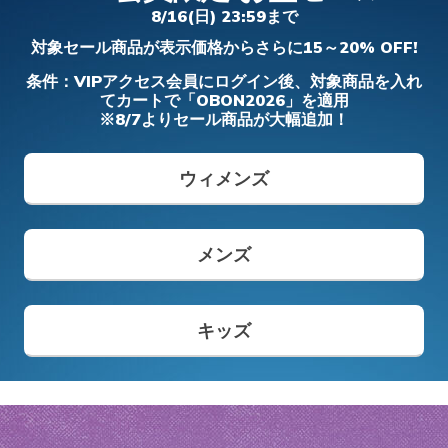
フィット ディーライツ 330 - モダン レト
アーフォーム - コージーフィット
- カーリン
ダー プロ
8/16(日) 23:59まで
ロ ジョガー
ガールズ
ボーイズ
メンズ
ワイド
対象セール商品が表示価格からさらに15～20% OFF!
メンズ
からの値引き
から
¥ 8,690
¥ 5,900
¥ 6,490
¥ 14,850
¥ 19,690
条件：VIPアクセス会員にログイン後、対象商品を入れ
てカートで「OBON2026」を適用
※8/7よりセール商品が大幅追加！
メンズ スリップインズ
キッズ スリップインズ
ウィメンズ
メンズ
キッズ