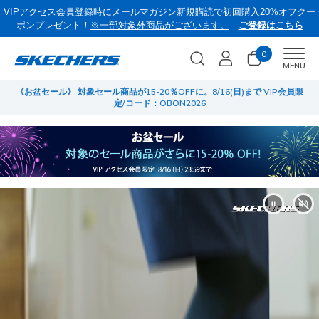
VIPアクセス会員登録時にメールマガジン新規購読で初回購入20%オフクー
ポンプレゼント！
※一部対象外商品がございます。
ご登録はこちら
0
Men
MENU
員限
サマーセール第2弾！クリアランスでサンダルやスリップインズがさらにお
菜
買い得に！