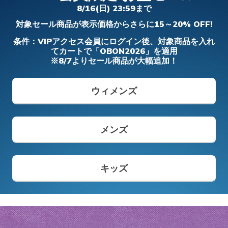
フィット ディーライツ 330 - モダン レト
アーフォーム - コージーフィット
- カーリン
ダー プロ
8/16(日) 23:59まで
ロ ジョガー
ガールズ
ボーイズ
メンズ
ワイド
対象セール商品が表示価格からさらに15～20% OFF!
メンズ
からの値引き
から
¥ 8,690
¥ 5,900
¥ 6,490
¥ 14,850
¥ 19,690
条件：VIPアクセス会員にログイン後、対象商品を入れ
てカートで「OBON2026」を適用
※8/7よりセール商品が大幅追加！
メンズ スリップインズ
キッズ スリップインズ
ウィメンズ
メンズ
キッズ