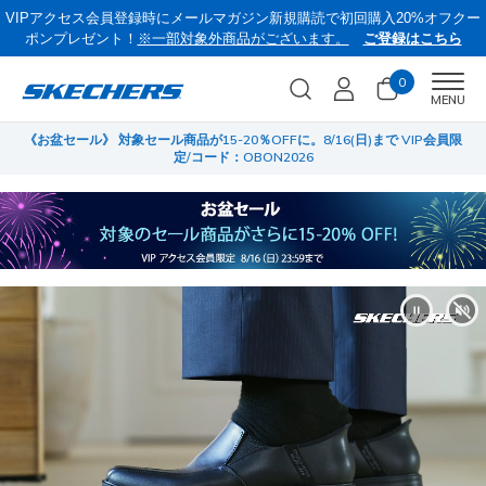
VIPアクセス会員登録時にメールマガジン新規購読で初回購入20%オフクー
ポンプレゼント！
※一部対象外商品がございます。
ご登録はこちら
0
Men
MENU
員限
サマーセール第2弾！クリアランスでサンダルやスリップインズがさらにお
菜
買い得に！