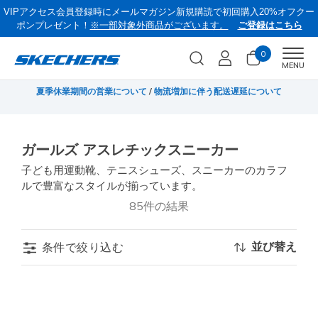
VIPアクセス会員登録時にメールマガジン新規購読で初回購入20%オフクー
ポンプレゼント！
※一部対象外商品がございます。
ご登録はこちら
0
Men
MENU
無料
夏季休業期間の営業について
/
物流増加に伴う配送遅延について
《
ガールズ アスレチックスニーカー
子ども用運動靴、テニスシューズ、スニーカーのカラフ
ルで豊富なスタイルが揃っています。
85件の結果
並び替え
条件で絞り込む