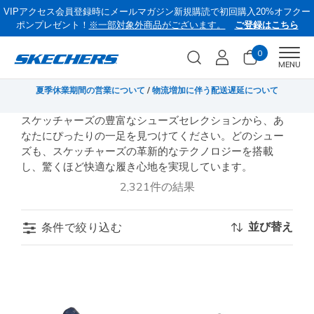
VIPアクセス会員登録時にメールマガジン新規購読で初回購入20%オフクー
ポンプレゼント！
※一部対象外商品がございます。
ご登録はこちら
0
Men
MENU
無料
夏季休業期間の営業について
/
物流増加に伴う配送遅延について
《
スケッチャーズの豊富なシューズセレクションから、あ
なたにぴったりの一足を見つけてください。どのシュー
ズも、スケッチャーズの革新的なテクノロジーを搭載
し、驚くほど快適な履き心地を実現しています。
2,321件の結果
並び替え
条件で絞り込む