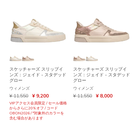
スケッチャーズ スリップイ
スケッチャーズ スリップイ
ンズ：ジェイド - スタデッド
ンズ：ジェイド - スタデッド
グロー
グロー
ウィメンズ
ウィメンズ
からの値引き
から
からの値引き
から
¥ 11,550
¥ 9,200
¥ 11,550
¥ 8,000
VIPアクセス会員限定 / セール価格
からさらに20％オフ / コード
OBON2026 / *対象外のカラーを
含む場合があります