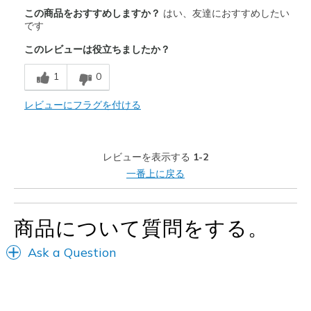
商品満足度が高かったレビュー
この商品をおすすめしますか？
はい、友達におすすめしたい
Breathe Well
です
このレビューは役立ちましたか？
Comfortable
1
0
以下に最適
Casual Wear
レビューにフラグを付ける
Travel
レビューを表示する
1-2
Width
Feels true to width
一番上に戻る
Sizing
Feels true to size
View On Shoes
Shoes are for Wearing
商品について質問をする。
Ask a Question