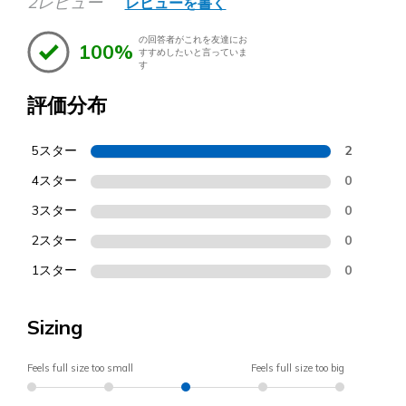
2レビュー
レビューを書く
の回答者がこれを友達にお
100%
すすめしたいと言っていま
す
評価分布
5スター
2
4スター
0
3スター
0
2スター
0
1スター
0
Sizing
Feels full size too small
Feels full size too big