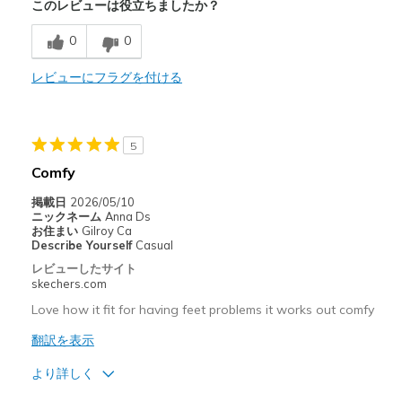
このレビューは役立ちましたか？
Breathe Well
0
0
Comfortable
Stylish
レビューにフラグを付ける
以下に最適
Casual Wear
5
Comfy
Width
Feels true to width
Sizing
Feels true to size
掲載日
2026/05/10
ニックネーム
Anna Ds
View On Shoes
I'm Really Into Shoes
お住まい
Gilroy Ca
Describe Yourself
Casual
レビューしたサイト
skechers.com
Love how it fit for having feet problems it works out comfy
翻訳を表示
より詳しく