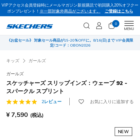
VIPアクセス会員登録時にメールマガジン新規購読で初回購入20%オフクー
ポンプレゼント！
※一部対象外商品がございます。
ご登録はこちら
0
Men
MENU
《お盆セール》 対象セール商品が15-20％OFFに。8/16(日)まで VIP会員限
サ
定/コード：OBON2026
キッズ
ガールズ
ガールズ
スケッチャーズ スリップインズ：ウェーブ 92 -
スパークル スプリント
お気に入りに追加する
2レビュー
顧客評価5/5件
¥ 7,590
(税込)
NEW