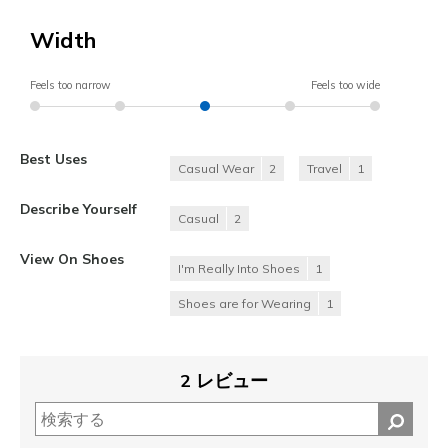
Width
Feels too narrow
Feels too wide
Best Uses
Casual Wear
2
Travel
1
Describe Yourself
Casual
2
View On Shoes
I'm Really Into Shoes
1
Shoes are for Wearing
1
2 レビュー