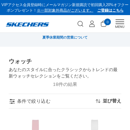
VIPアクセス会員登録時にメールマガジン新規購読で初回購入20%オフクー
ポンプレゼント！
※一部対象外商品がございます。
ご登録はこちら
0
Men
MENU
無料
夏季休業期間の営業について
ウォッチ
あなたのスタイルに合ったクラシックからトレンドの最
新ウォッチセレクションをご覧ください。
18件の結果
並び替え
条件で絞り込む