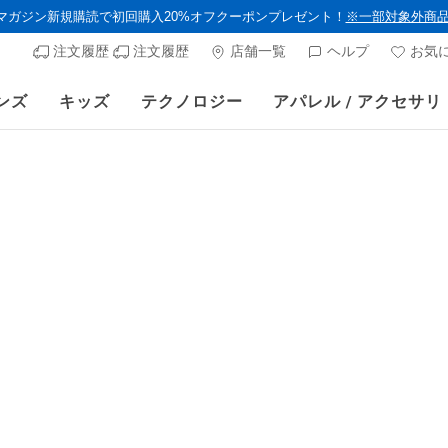
ルマガジン新規購読で初回購入20%オフクーポンプレゼント！
※一部対象外商
注文履歴
注文履歴
店舗一覧
ヘルプ
お気
ンズ
キッズ
テクノロジー
アパレル / アクセサリ
》 対象セール商品が15-20％OFFに。8/16(日)まで VIP会員限定/コード：O
ガールズ
スケッチ
スケッチャ
顧客評価4.3/5件
¥ 9,790