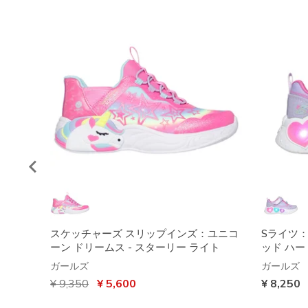
スケッチャーズ スリップインズ：ユニコ
Sライツ
ーン ドリームス - スターリー ライト
ッド ハー
ガールズ
ガールズ
からの値引き
¥ 9,350
から
¥ 5,600
¥ 8,250