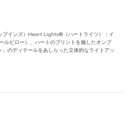
リップインズ）Heart Lights®（ハートライツ）：イ
w™（ヒールピロー）、ハートのプリントを施したオンブ
ン」のディテールをあしらった立体的なライトアッ