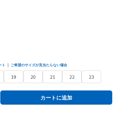
/マルチ
(#
303755L
SMLT
)
選択されました
ート
ご希望のサイズが見当たらない場合
19
20
21
22
23
カートに追加