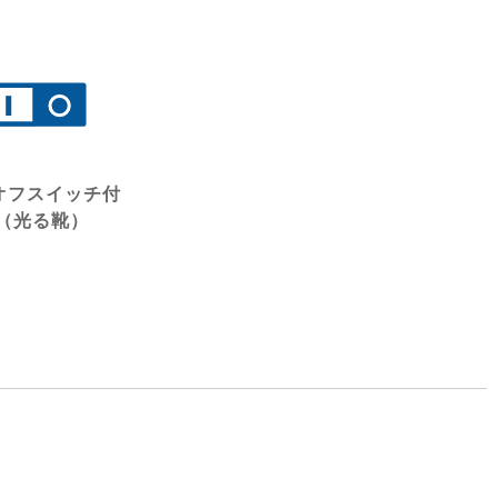
オフスイッチ付
（光る靴）