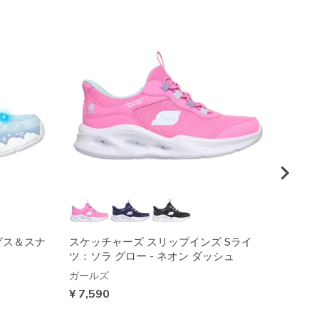
グス＆スナ
スケッチャーズ スリップインズ Sライ
Sライ
ツ：ソラ グロー - ネオン ダッシュ
ッド 
ガールズ
ガール
¥ 7,590
¥ 8,6