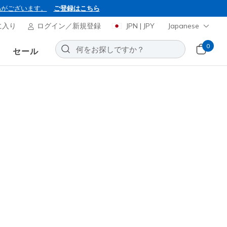
品がございます。
ご登録はこちら
に入り
ログイン／新規登録
JPN | JPY
Japanese
0
セール
BON2026
ャーズ スリップインズ：
ーズ インフィニット ハート ライツ
お気に入りに追加する
10レビュー
(税込)