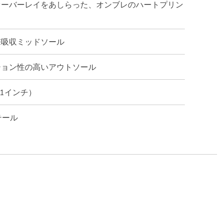
オーバーレイをあしらった、オンブレのハートプリン
撃吸収ミッドソール
ション性の高いアウトソール
（1インチ）
テール