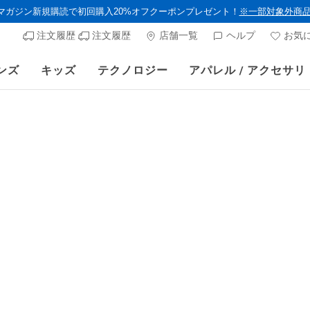
ルマガジン新規購読で初回購入20%オフクーポンプレゼント！
※一部対象外商
注文履歴
注文履歴
店舗一覧
ヘルプ
お気
ンズ
キッズ
テクノロジー
アパレル / アクセサリ
夏季休業期間の営業について