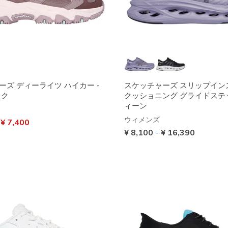
ーズ ディーライツ ハイカー -
スケッチャーズ スリップイン
イク
クッショニング グライドステッ
ィーン
ウィメンズ
引き
から
¥ 7,400
¥ 8,100
-
¥ 16,390