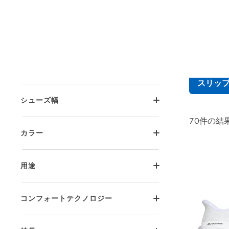
グッ
性別
グッドイヤ
躍するので
サイズ
スリッ
シューズ幅
70件の結
カラー
用途
コンフォートテクノロジー