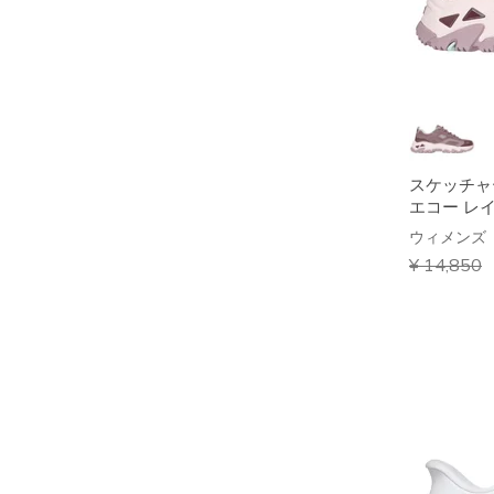
スケッチャ
エコー レ
ウィメンズ
からの値
¥ 14,850