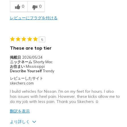
0
0
Comfortable
I've worn them three times! Get lots of complime
レビューにフラグを付ける
Stylish
5
以下に最適
These are top tier
Casual Wear
掲載日
2026/05/24
Going Out
ニックネーム
Shorty Mac
お住まい
Mississippi
Special Occasions
Describe Yourself
Trendy
レビューしたサイト
Travel
skechers.com
I build vehicles for Nissan. I'm on my feet for hours. I also
Width
Feels true to width
has issues with heel pain. However, these kicks allow me to
Sizing
Feels true to size
do my job with less pain. Thank you Skechers ☺️
View On Shoes
I'm Into Shoes
翻訳を表示
より詳しく