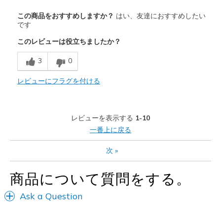
商品満足度が高かったレビュー
この商品をおすすめしますか？
はい、友達におすすめしたい
Comfortable
です
このレビューは役立ちましたか？
Stability
3
0
以下に最適
Great for standing on feet eight plus hours
レビューにフラグを付ける
Width
Feels true to width
Sizing
Feels true to size
レビューを表示する
1-10
View On Shoes
I'm Into Shoes
一番上に戻る
次
»
商品について質問をする。
Ask a Question