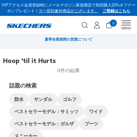
VIPアクセス会員登録時にメールマガジン新規購読で初回購入20%オフクー
ポンプレゼント！
※一部対象外商品がございます。
ご登録はこちら
0
Men
MENU
無料
夏季休業期間の営業について
Hoop 'til it Hurts
0件の結果
話題の検索
防水
サンダル
ゴルフ
ベストセラーモデル：サミッツ
ワイド
ベストセラーモデル：ガルザ
ブーツ
スニーカー