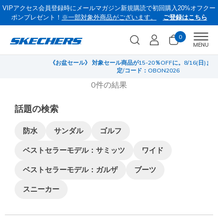
VIPアクセス会員登録時にメールマガジン新規購読で初回購入20%オフクー
ポンプレゼント！
※一部対象外商品がございます。
ご登録はこちら
0
Men
MENU
《お盆セール》 対象セール商品が15-20％OFFに。8/16(日)まで VIP会員限
サ
定/コード：OBON2026
0件の結果
話題の検索
防水
サンダル
ゴルフ
ベストセラーモデル：サミッツ
ワイド
ベストセラーモデル：ガルザ
ブーツ
スニーカー