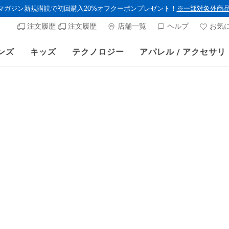
ルマガジン新規購読で初回購入20%オフクーポンプレゼント！
※一部対象外商
注文履歴
注文履歴
店舗一覧
ヘルプ
お気
ンズ
キッズ
テクノロジー
アパレル / アクセサリ
夏季休業期間の営業について
/
物流増加に伴う配送遅延について
ズ アーチフィット
のデータを元に開発された、足専門医が認めたアーチサポートで、
フィットコレクションの各モデルは、取り外し可能なクッションイ
ォーキング体験を提供します。
防水