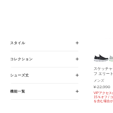
コンフォートテクノロジー
特長
スタイル
コレクション
スケッチャ
フ エリート
シューズ丈
メンズ
からの値
¥ 22,990
機能一覧
VIPアクセ
15％オフ / 
を含む場合