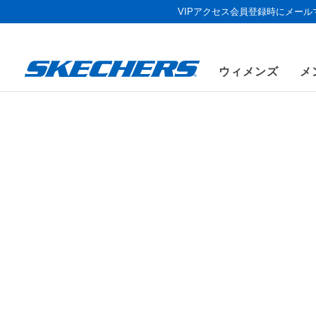
VIPアクセス会員登録時にメー
ウィメンズ
メ
メン
サイズ
20年以上
い。アーチ
り快適なウ
シューズ幅
2件の結果
カラー
用途