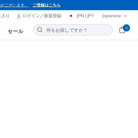
品がございます。
ご登録はこちら
に入り
ログイン／新規登録
JPN | JPY
Japanese
0
セール
究極の快適さを体験してくださ
ンソールシステムを搭載し、よ
並び替え