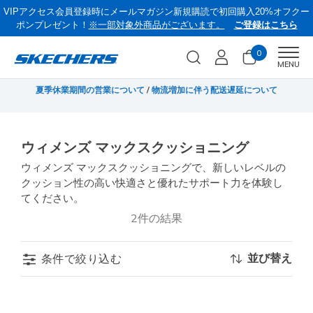
VIPアクセス会員登録時にメールマガジン新規購読で初回購入20%オフクー
ポンプレゼント！
※一部対象外商品がございます。
ご登録はこちら
0
Men
MENU
無料
夏季休業期間の営業について
/
物流増加に伴う配送遅延について
《
ウィメンズ マックスクッショニング
ウィメンズ マックスクッショニングで、新しいレベルの
クッション性の高い快適さと優れたサポート力を体験し
てください。
2件の結果
並び替え
条件で絞り込む