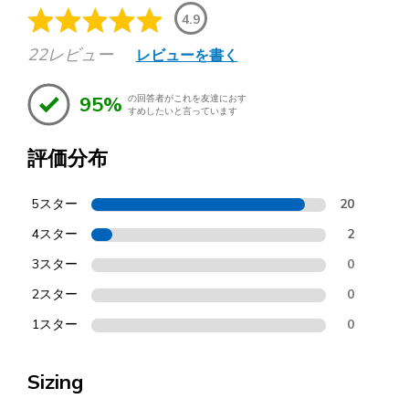
4.9
22レビュー
レビューを書く
95%
の回答者がこれを友達におす
すめしたいと言っています
評価分布
5スター
20
4スター
2
3スター
0
2スター
0
1スター
0
Sizing