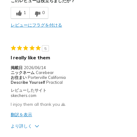
このレビューは役立ちましたか？
Breathe Well
1
0
Comfortable
Durable
レビューにフラグを付ける
Stylish
5
以下に最適
I really like them
Casual Wear
掲載日
2026/06/14
Going Out
ニックネーム
Carebear
お住まい
Porterville California
Special Occasions
Describe Yourself
Practical
レビューしたサイト
Travel
skechers.com
I injoy them all thank you 🙏
Width
Feels true to width
Sizing
Feels true to size
翻訳を表示
View On Shoes
Shoes are for Wearing
より詳しく