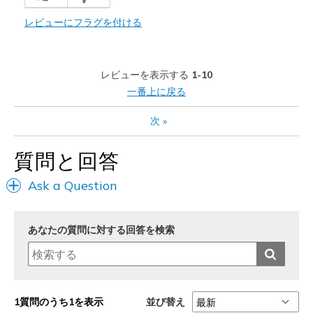
Need Break In
レビューにフラグを付ける
以下に最適
Casual Wear
レビューを表示する
1-10
一番上に戻る
Going Out
次
»
Width
Feels too narrow
Sizing
Feels half size too small
質問と回答
View On Shoes
Shoes are for Wearing
Ask a Question
あなたの質問に対する回答を検索
並び替え
1質問のうち1を表示