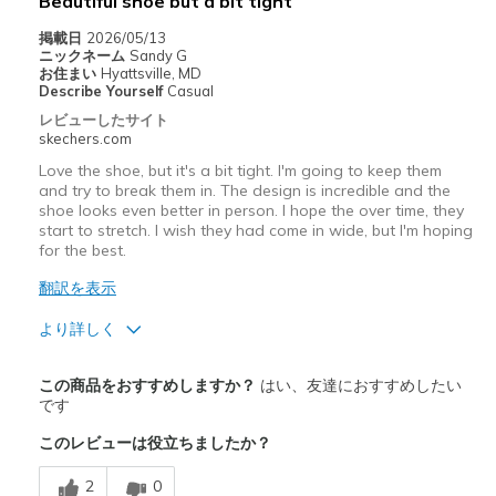
Beautiful shoe but a bit tight
View On Shoes
I'm Into Shoes
掲載日
2026/05/13
ニックネーム
Sandy G
お住まい
Hyattsville, MD
Describe Yourself
Casual
レビューしたサイト
skechers.com
Love the shoe, but it's a bit tight. I'm going to keep them
and try to break them in. The design is incredible and the
shoe looks even better in person. I hope the over time, they
start to stretch. I wish they had come in wide, but I'm hoping
for the best.
翻訳を表示
より詳しく
商品満足度が高かったレビュー
この商品をおすすめしますか？
はい、友達におすすめしたい
Attractive Design
です
このレビューは役立ちましたか？
Stylish
2
0
商品が期待と異なったレビュー