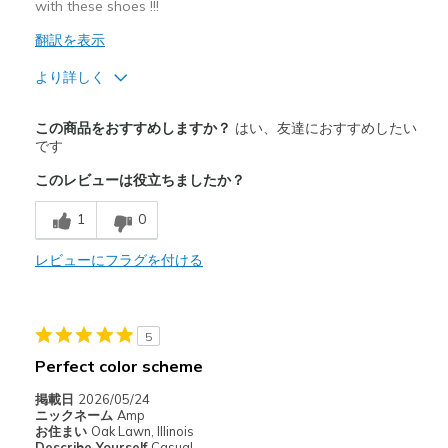
with these shoes !!!
翻訳を表示
より詳しく
商品満足度が高かったレビュー
この商品をおすすめしますか？
はい、友達におすすめしたい
Attractive Design
です
このレビューは役立ちましたか？
Breathe Well
1
0
Comfortable
Durable
レビューにフラグを付ける
Stylish
5
以下に最適
Perfect color scheme
Casual Wear
掲載日
2026/05/24
Going Out
ニックネーム
Amp
お住まい
Oak Lawn, Illinois
Special Occasions
Describe Yourself
Casual