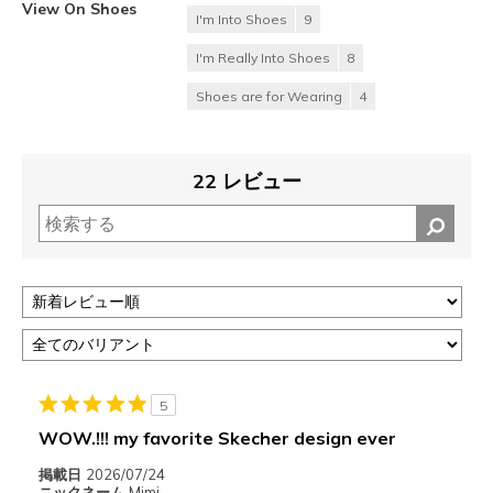
View On Shoes
I'm Into Shoes
9
I'm Really Into Shoes
8
Shoes are for Wearing
4
22 レビュー
5
WOW.!!! my favorite Skecher design ever
掲載日
2026/07/24
ニックネーム
Mimi