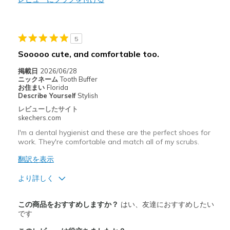
以下に最適
Casual Wear
5
Sooooo cute, and comfortable too.
EVERYWHERE
掲載日
2026/06/28
Going Out
ニックネーム
Tooth Buffer
お住まい
Florida
Special Occasions
Describe Yourself
Stylish
レビューしたサイト
Travel
skechers.com
I'm a dental hygienist and these are the perfect shoes for
Width
Feels true to width
work. They're comfortable and match all of my scrubs.
Sizing
Feels true to size
翻訳を表示
View On Shoes
I'm Really Into Shoes
より詳しく
商品満足度が高かったレビュー
この商品をおすすめしますか？
はい、友達におすすめしたい
Attractive Design
です