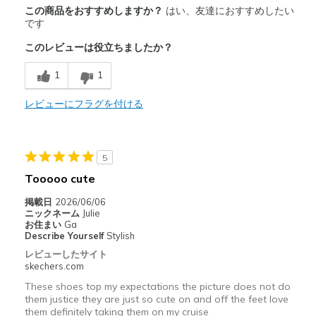
商品満足度が高かったレビュー
この商品をおすすめしますか？
はい、友達におすすめしたい
Comfortable
です
このレビューは役立ちましたか？
商品が期待と異なったレビュー
Wear Out Quickly
1
1
以下に最適
レビューにフラグを付ける
Special Occasions
Width
Feels true to width
5
Sizing
Feels true to size
Tooooo cute
View On Shoes
I'm Into Shoes
掲載日
2026/06/06
ニックネーム
Julie
お住まい
Ga
Describe Yourself
Stylish
レビューしたサイト
skechers.com
These shoes top my expectations the picture does not do
them justice they are just so cute on and off the feet love
them definitely taking them on my cruise