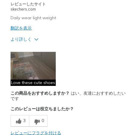
レビューしたサイト
Width
Feels true to width
skechers.com
Sizing
Feels true to size
Daily wear light weight
View On Shoes
I'm Into Shoes
翻訳を表示
より詳しく
商品満足度が高かったレビュー
Attractive Design
Breathe Well
Comfortable
Love these cute shoes
この商品をおすすめしますか？
はい、友達におすすめしたい
Durable
です
Stylish
このレビューは役立ちましたか？
以下に最適
3
0
Casual Wear
レビューにフラグを付ける