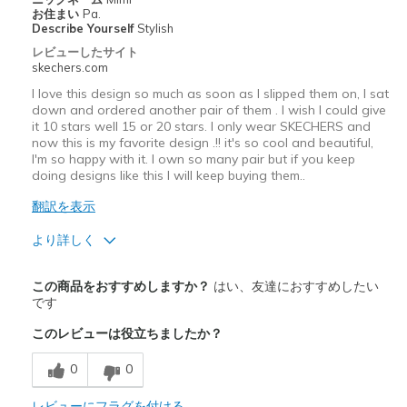
お住まい
Pa.
Describe Yourself
Stylish
レビューしたサイト
skechers.com
I love this design so much as soon as I slipped them on, I sat
down and ordered another pair of them . I wish I could give
it 10 stars well 15 or 20 stars. I only wear SKECHERS and
now this is my favorite design .!! it's so cool and beautiful,
I'm so happy with it. I own so many pair but if you keep
doing designs like this I will keep buying them..
翻訳を表示
より詳しく
商品満足度が高かったレビュー
この商品をおすすめしますか？
はい、友達におすすめしたい
Attractive Design
です
このレビューは役立ちましたか？
Comfortable
0
0
Durable
Stylish
レビューにフラグを付ける