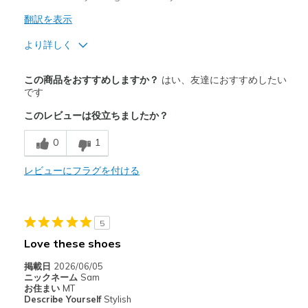
翻訳を表示
より詳しく
商品満足度が高かったレビュー
この商品をおすすめしますか？
はい、友達におすすめしたい
Attractive Design
です
このレビューは役立ちましたか？
Breathe Well
0
1
Comfortable
Stylish
レビューにフラグを付ける
以下に最適
Casual Wear
5
Love these shoes
Going Out
掲載日
2026/06/05
Special Occasions
ニックネーム
Sam
お住まい
MT
Travel
Describe Yourself
Stylish