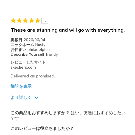
Going Out
Special Occasions
5
Travel
These are stunning and will go with everything.
Width
Feels true to width
掲載日
2026/06/04
ニックネーム
Rusty
Sizing
Feels true to size
お住まい
philadelphia
View On Shoes
Describe Yourself
Trendy
I'm Really Into Shoes
レビューしたサイト
skechers.com
Delivered as promised.
翻訳を表示
より詳しく
商品満足度が高かったレビュー
この商品をおすすめしますか？
はい、友達におすすめしたい
Attractive Design
です
このレビューは役立ちましたか？
Comfortable