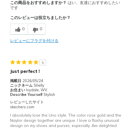
この商品をおすすめしますか？
はい、友達におすすめしたい
Attractive Design
です
このレビューは役立ちましたか？
Breathe Well
0
0
Comfortable
Durable
レビューにフラグを付ける
Stylish
5
以下に最適
Just perfect !
Work
掲載日
2026/05/24
Width
Feels true to width
ニックネーム
Shelly
お住まい
Ivydale, WV.
Sizing
Feels true to size
Describe Yourself
Stylish
View On Shoes
Shoes are for Wearing
レビューしたサイト
skechers.com
I absolutely love the Uno style. The color rose gold and the
Naylor design together are unique. I love a flashy unusual
design on my shoes and purses, especially. Am delighted