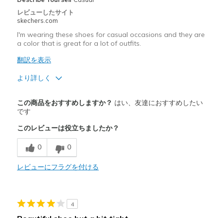
レビューしたサイト
Travel
skechers.com
I'm wearing these shoes for casual occasions and they are
Width
Feels true to width
a color that is great for a lot of outfits.
Sizing
Feels true to size
翻訳を表示
View On Shoes
I'm Really Into Shoes
より詳しく
商品満足度が高かったレビュー
この商品をおすすめしますか？
はい、友達におすすめしたい
Attractive Design
です
このレビューは役立ちましたか？
商品が期待と異なったレビュー
Need Break In
0
0
以下に最適
レビューにフラグを付ける
Casual Wear
Width
Feels true to width
4
Sizing
Feels true to size