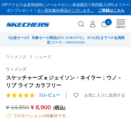
VIPアクセス会員登録時にメールマガジン新規購読で初回購入20%オフクー
ポンプレゼント！
※一部対象外商品がございます。
ご登録はこちら
0
Men
MENU
《お盆セール》 対象セール商品が15-20％OFFに。8/16(日)まで VIP会員限
サ
定/コード：OBON2026
ウィメンズ
シューズ
ウィメンズ
スケッチャーズ x ジェイソン・ネイラー：ウノ -
リブ ライフ カラフリー
お気に入りに追加する
22レビュー
顧客評価5/5件
からの値引き
¥ 14,850
から
¥ 8,900
(税込)
プロモーションの対象外です。