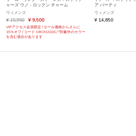
ャーズ ウノ - ロックン チャーム
ア パーティ
ウィメンズ
ウィメンズ
からの値引き
から
¥ 15,950
¥ 9,500
¥ 14,850
VIPアクセス会員限定 / セール価格からさらに
15％オフ / コード OBON2026 / *対象外のカラー
を含む場合があります