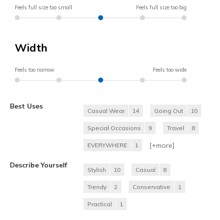
Feels full size too small
Feels full size too big
Width
Feels too narrow
Feels too wide
Best Uses
Casual Wear
14
Going Out
10
Special Occasions
9
Travel
8
[+
more
]
EVERYWHERE
1
Describe Yourself
Stylish
10
Casual
8
Trendy
2
Conservative
1
Practical
1