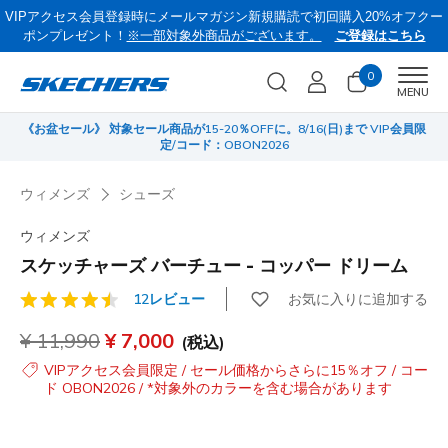
VIPアクセス会員登録時にメールマガジン新規購読で初回購入20%オフクー
ポンプレゼント！
※一部対象外商品がございます。
ご登録はこちら
0
Men
MENU
《お盆セール》 対象セール商品が15-20％OFFに。8/16(日)まで VIP会員限
サ
定/コード：OBON2026
ウィメンズ
シューズ
ウィメンズ
スケッチャーズ バーチュー - コッパー ドリーム
お気に入りに追加する
12レビュー
顧客評価4.5/5件
からの値引き
¥ 11,990
から
¥ 7,000
(税込)
VIPアクセス会員限定 / セール価格からさらに15％オフ / コー
ド OBON2026 / *対象外のカラーを含む場合があります