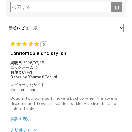
5
Comfortable and stylish
掲載日
2026/07/15
ニックネーム
Di
お住まい
WI
Describe Yourself
Casual
レビューしたサイト
skechers.com
Bought two pairs so I'll have a backup when the style is
discontinued. Love the subtle sparkle. Also like the cream
colored sole.
翻訳を表示
より詳しく