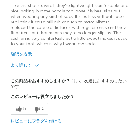
I like the shoes overall, they're lightweight, comfortable and
nice looking, but the back is too loose. My heel slips out
when wearing any kind of sock. It slips less without socks
but I think it could still rub enough to make blisters. I
replaced the cute elastic laces with regular ones and they
fit better - but that means they're no longer slip ins. The
cushion is very comfortable but a little sweat makes it stick
to your foot, which is why I wear low socks.
翻訳を表示
より詳しく
商品満足度が高かったレビュー
この商品をおすすめしますか？
はい、友達におすすめしたい
Attractive Design
です
このレビューは役立ちましたか？
Breathe Well
5
0
Comfortable
Stylish
レビューにフラグを付ける
商品が期待と異なったレビュー