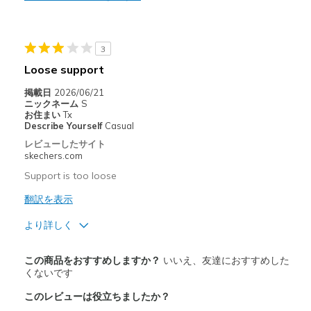
Casual Wear
Travel
3
Loose support
Width
Feels true to width
Sizing
Feels true to size
掲載日
2026/06/21
ニックネーム
S
View On Shoes
I'm Into Shoes
お住まい
Tx
Describe Yourself
Casual
レビューしたサイト
skechers.com
Support is too loose
翻訳を表示
より詳しく
商品が期待と異なったレビュー
この商品をおすすめしますか？
いいえ、友達におすすめした
Wear Out Quickly
くないです
このレビューは役立ちましたか？
以下に最適