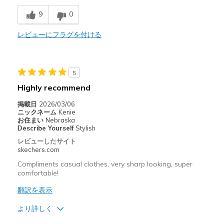
Need Break In
9
0
Poor Cushioning
レビューにフラグを付ける
Poor Quality
以下に最適
5
Highly recommend
Casual Wear
掲載日
2026/03/06
Width
Feels too narrow
ニックネーム
Kenie
お住まい
Nebraska
Sizing
Feels half size too small
Describe Yourself
Stylish
View On Shoes
Shoes are for Wearing
レビューしたサイト
skechers.com
Compliments casual clothes, very sharp looking, super
comfortable!
翻訳を表示
より詳しく