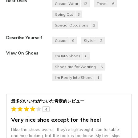
Best Uses
Casual Wear
12
Travel
6
Going Out
3
Special Occasions
2
Describe Yourself
Casual
9
Stylish
2
View On Shoes
I'm Into Shoes
6
Shoes are for Wearing
5
I'm Really Into Shoes
1
最多のいいねがついた肯定的レビュー
4
Very nice shoe except for the heel
I like the shoes overall, they're lightweight, comfortable
and nice looking, but the back is too loose. My heel slips