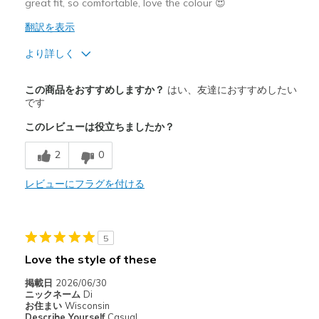
great fit, so comfortable, love the colour 😍
翻訳を表示
より詳しく
商品満足度が高かったレビュー
この商品をおすすめしますか？
はい、友達におすすめしたい
Attractive Design
です
このレビューは役立ちましたか？
Breathe Well
2
0
Colour
Comfortable
レビューにフラグを付ける
Durable
Stylish
5
Love the style of these
商品が期待と異なったレビュー
掲載日
2026/06/30
N/A
ニックネーム
Di
お住まい
Wisconsin
Describe Yourself
Casual