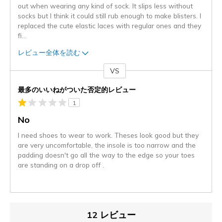
out when wearing any kind of sock. It slips less without
socks but I think it could still rub enough to make blisters. I
replaced the cute elastic laces with regular ones and they
fi
...
レビュー全体を読む
VS
対
最多のいいねがついた否定的レビュー
1
No
I need shoes to wear to work. Theses look good but they
are very uncomfortable, the insole is too narrow and the
padding doesn't go all the way to the edge so your toes
are standing on a drop off .
12 レビュー