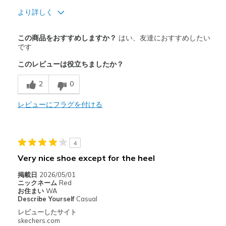
より詳しく
商品満足度が高かったレビュー
この商品をおすすめしますか？
はい、友達におすすめしたい
Attractive Design
です
このレビューは役立ちましたか？
Breathe Well
2
0
Comfortable
Durable
レビューにフラグを付ける
Stylish
4
以下に最適
Very nice shoe except for the heel
Casual Wear
掲載日
2026/05/01
Width
Feels true to width
ニックネーム
Red
お住まい
WA
Sizing
Feels true to size
Describe Yourself
Casual
View On Shoes
Shoes are for Wearing
レビューしたサイト
skechers.com