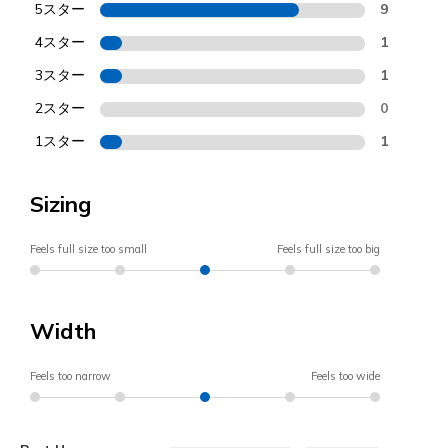
5スター
9
4スター
1
3スター
1
2スター
0
1スター
1
Sizing
Feels full size too small
Feels full size too big
Width
Feels too narrow
Feels too wide