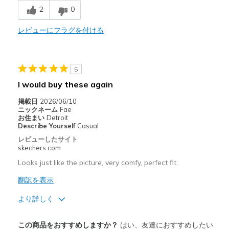
Casual Wear
2
0
Width
レビューにフラグを付ける
Feels true to width
Sizing
Feels true to size
View On Shoes
Shoes are for Wearing
5
I would buy these again
掲載日
2026/06/10
ニックネーム
Fae
お住まい
Detroit
Describe Yourself
Casual
レビューしたサイト
skechers.com
Looks just like the picture, very comfy, perfect fit.
翻訳を表示
より詳しく
商品満足度が高かったレビュー
この商品をおすすめしますか？
はい、友達におすすめしたい