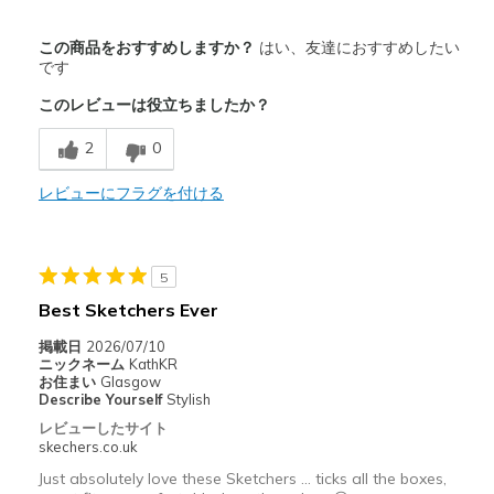
商品満足度が高かったレビュー
この商品をおすすめしますか？
はい、友達におすすめしたい
Attractive Design
です
このレビューは役立ちましたか？
Comfortable
2
0
以下に最適
Casual Wear
レビューにフラグを付ける
Travel
Width
Feels true to width
5
Sizing
Feels true to size
Best Sketchers Ever
View On Shoes
I'm Into Shoes
掲載日
2026/07/10
ニックネーム
KathKR
お住まい
Glasgow
Describe Yourself
Stylish
レビューしたサイト
skechers.co.uk
Just absolutely love these Sketchers … ticks all the boxes,