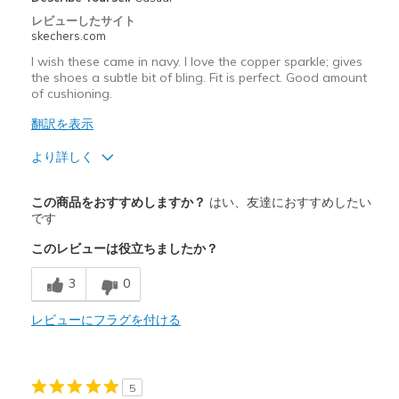
以下に最適
レビューしたサイト
Casual Wear
skechers.com
Going Out
I wish these came in navy. I love the copper sparkle; gives
the shoes a subtle bit of bling. Fit is perfect. Good amount
of cushioning.
Special Occasions
翻訳を表示
Width
Feels true to width
Sizing
Feels true to size
より詳しく
View On Shoes
Shoes are for Wearing
商品満足度が高かったレビュー
この商品をおすすめしますか？
はい、友達におすすめしたい
Attractive Design
です
このレビューは役立ちましたか？
Comfortable
3
0
Stylish
レビューにフラグを付ける
以下に最適
Casual Wear
Width
Feels true to width
5