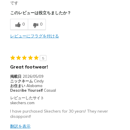
Attractive Design
です
このレビューは役立ちましたか？
Breathe Well
0
0
Comfortable
Stylish
レビューにフラグを付ける
以下に最適
Casual Wear
5
Great footwear!
Travel
掲載日
2026/05/09
Width
Feels true to width
ニックネーム
Cindy
お住まい
Alabama
Sizing
Feels true to size
Describe Yourself
Casual
View On Shoes
I'm Really Into Shoes
レビューしたサイト
skechers.com
I have purchased Skechers for 30 years! They never
disappoint!
翻訳を表示