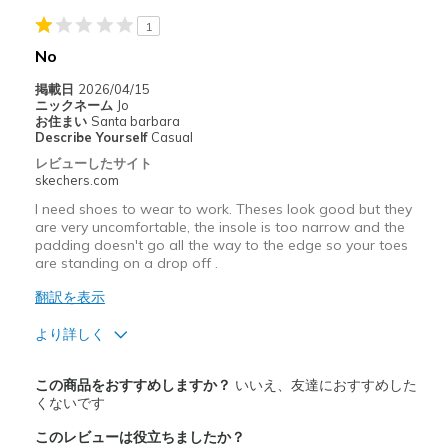
Heel is too loose.
1
No
以下に最適
掲載日
2026/04/15
Casual Wear
ニックネーム
Jo
お住まい
Santa barbara
Width
Feels true to width
Describe Yourself
Casual
Sizing
Feels true to size
レビューしたサイト
skechers.com
View On Shoes
I'm Into Shoes
I need shoes to wear to work. Theses look good but they
are very uncomfortable, the insole is too narrow and the
padding doesn't go all the way to the edge so your toes
are standing on a drop off .
翻訳を表示
より詳しく
商品満足度が高かったレビュー
この商品をおすすめしますか？
いいえ、友達におすすめした
Attractive Design
くないです
このレビューは役立ちましたか？
商品が期待と異なったレビュー