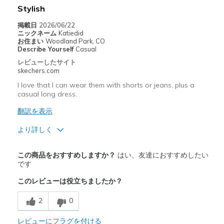
Sizing
Feels true to size
Stylish
View On Shoes
I'm Into Shoes
掲載日
2026/06/22
ニックネーム
Katiedid
お住まい
Woodland Park, CO
Describe Yourself
Casual
レビューしたサイト
skechers.com
I love that I can wear them with shorts or jeans, plus a
casual long dress.
翻訳を表示
より詳しく
商品満足度が高かったレビュー
この商品をおすすめしますか？
はい、友達におすすめしたい
Attractive Design
です
このレビューは役立ちましたか？
Comfortable
2
0
Stylish
レビューにフラグを付ける
以下に最適