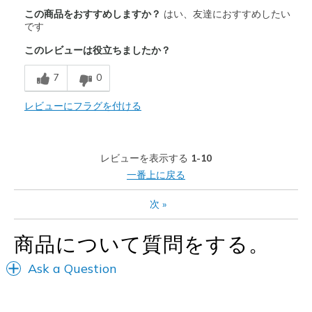
商品満足度が高かったレビュー
この商品をおすすめしますか？
はい、友達におすすめしたい
Attractive Design
です
このレビューは役立ちましたか？
Comfortable
7
0
Stylish
レビューにフラグを付ける
以下に最適
Casual Wear
Going Out
レビューを表示する
1-10
一番上に戻る
Travel
次
»
Width
Feels true to width
Sizing
Feels true to size
商品について質問をする。
View On Shoes
I'm Into Shoes
Ask a Question