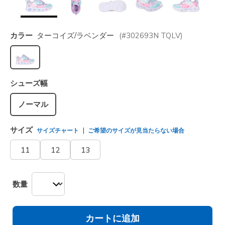
カラー
ターコイズ/ラベンダー
(#
302693N
TQLV
)
選択されました
シューズ幅
ノーマル
サイズ
サイズチャート
ご希望のサイズが見当たらない場合
11
12
13
数量
カートに追加