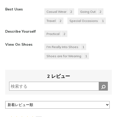
Best Uses
Casual Wear
2
Going Out
2
Travel
2
Special Occasions
1
Describe Yourself
Practical
2
View On Shoes
I'm Really Into Shoes
1
Shoes are for Wearing
1
2 レビュー