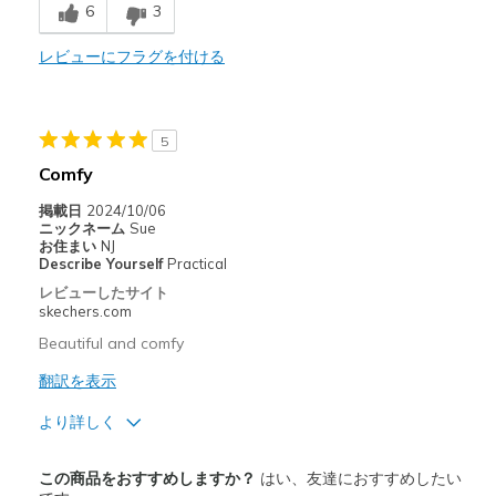
6
3
Comfortable
Durable
レビューにフラグを付ける
Stylish
5
以下に最適
Comfy
Casual Wear
掲載日
2024/10/06
Going Out
ニックネーム
Sue
お住まい
NJ
Travel
Describe Yourself
Practical
レビューしたサイト
Width
Feels true to width
skechers.com
Sizing
Feels true to size
Beautiful and comfy
View On Shoes
Shoes are for Wearing
翻訳を表示
より詳しく
商品満足度が高かったレビュー
この商品をおすすめしますか？
はい、友達におすすめしたい
Attractive Design