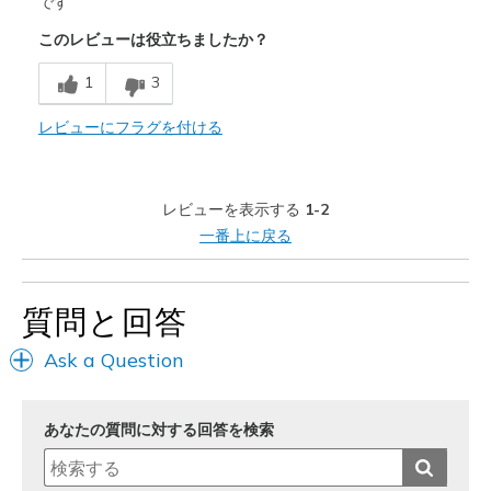
です
このレビューは役立ちましたか？
Breathe Well
1
3
Comfortable
Durable
レビューにフラグを付ける
Stylish
レビューを表示する
1-2
以下に最適
一番上に戻る
Casual Wear
Going Out
質問と回答
Special Occasions
Ask a Question
Travel
Width
Feels true to width
あなたの質問に対する回答を検索
Sizing
Feels true to size
View On Shoes
I'm Really Into Shoes