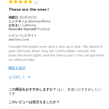
5
These are the ones !
掲載日
2024/10/23
ニックネーム
Mommyofthree
お住まい
California
Describe Yourself
Practical
レビューしたサイト
skechers.com
I bought the purple ones and a size up in pink . My almost 5
year old loves them, they are comfortable, colorful, she
loves the heart lights and the Velcro part ( she can put them
on without help).
翻訳を表示
より詳しく
商品満足度が高かったレビュー
この商品をおすすめしますか？
はい、友達におすすめしたい
Attractive Design
です
このレビューは役立ちましたか？
Breathe Well