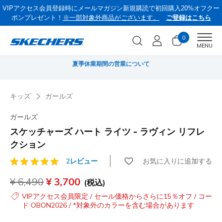
VIPアクセス会員登録時にメールマガジン新規購読で初回購入20%オフクー
ポンプレゼント！
※一部対象外商品がございます。
ご登録はこちら
0
Men
MENU
《お盆セール》 対象セール商品が15-20％OFFに。8/16(日)まで VIP会員限
サ
定/コード：OBON2026
キッズ
ガールズ
ガールズ
スケッチャーズ ハート ライツ - ラヴィン リフレ
クション
お気に入りに追加する
2レビュー
顧客評価4.2/5件
からの値引き
¥ 6,490
から
¥ 3,700
(税込)
VIPアクセス会員限定 / セール価格からさらに15％オフ / コー
ド OBON2026 / *対象外のカラーを含む場合があります