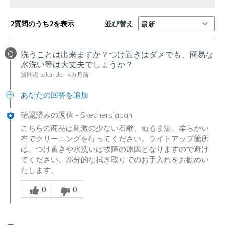
並び替え
2質問のうち2を表示
Q
洗うことは出来ますか？つけ置きはダメでも、簡易な
水洗い等は大丈夫でしょうか？
質問者 takarider
4カ月前
あなたの回答を追加
確認済みの返信
-
SkechersJapan
こちらの商品は刺激の少ない石鹸、ぬるま湯、柔らかい
布でクリーニングを行ってください。ライトアップ箇所
は、つけ置きや水洗いは故障の原因となりますので避け
てください。部分的な拭き取りでのお手入れをお勧めい
たします。
Was this answer helpful to you
0
0