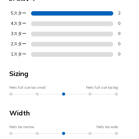
5スター
2
4スター
0
3スター
0
2スター
0
1スター
0
Sizing
Feels full size too small
Feels full size too big
Width
Feels too narrow
Feels too wide