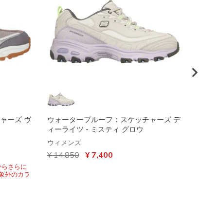
ャーズ ヴ
ウォータープルーフ：スケッチャーズ デ
スケッ
ィーライツ - ミスティ グロウ
ブラッ
ウィメンズ
ウィメ
からの値引き
¥ 14,850
から
¥ 7,400
から
¥ 11,
からさらに
VIPア
*対象外のカラ
15％オ
ーを含