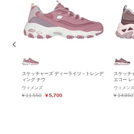
スケッチャーズ ディーライツ - トレンデ
スケッチャ
ィング ナウ
エコー レ
ウィメンズ
ウィメン
からの値引き
¥ 11,550
から
¥ 5,700
からの値
¥ 14,850