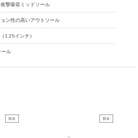
る衝撃吸収ミッドソール
ション性の高いアウトソール
（1.25インチ）
テール
防水
防水