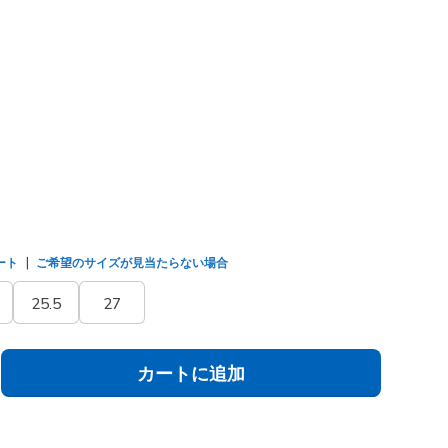
マルチ
(#
150241
TPMT
)
ました
ート
ご希望のサイズが見当たらない場合
25.5
27
カートに追加