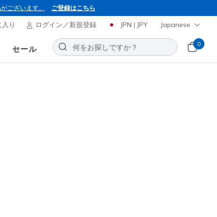
品がございます。
ご登録はこちら
に入り
ログイン／新規登録
JPN | JPY
Japanese
0
セール
BON2026
ーズ ディーライツ - ポピュラー
お気に入りに追加する
46レビュー
引き
から
¥ 8,000
(税込)
限定 / セール価格からさらに15％オフ / コード OBON2026 / *
ーを含む場合があります