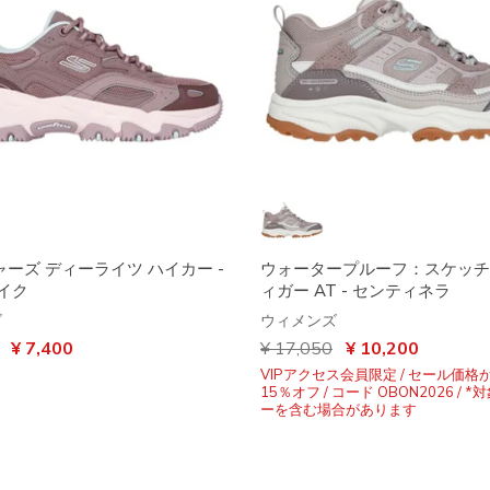
ーズ ディーライツ ハイカー -
ウォータープルーフ：スケッチ
イク
ィガー AT - センティネラ
ズ
ウィメンズ
引き
から
¥ 7,400
からの値引き
¥ 17,050
から
¥ 10,200
VIPアクセス会員限定 / セール価格
15％オフ / コード OBON2026 / 
ーを含む場合があります