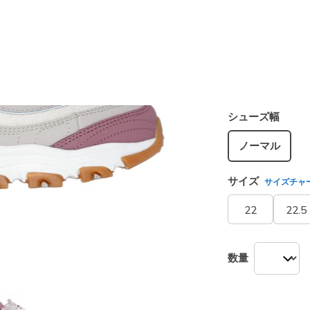
カラー
トープ/
選択され
シューズ幅
ノーマル
サイズ
サイズチャ
22
22.5
数量