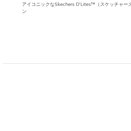
アイコニックなSkechers D'Lites™（スケッチ
ン