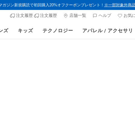
ルマガジン新規購読で初回購入20%オフクーポンプレゼント！
※一部対象外商
注文履歴
注文履歴
店舗一覧
ヘルプ
お気
ンズ
キッズ
テクノロジー
アパレル / アクセサリ
》 対象セール商品が15-20％OFFに。8/16(日)まで VIP会員限定/コード：O
ウィメンズ
スケッチャ
ボート
顧客評価4.2/5件
からの値
¥ 11,550
VIPアクセス会員
対象外のカラ