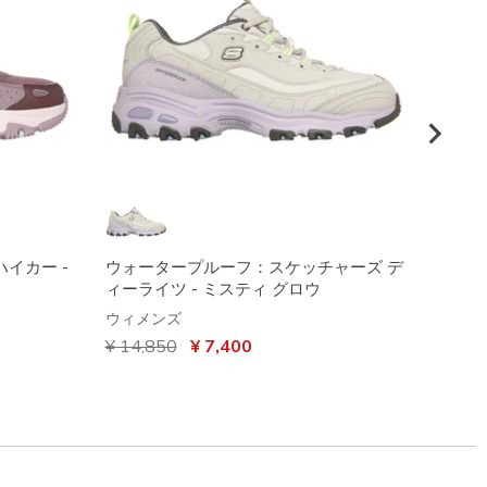
イカー -
ウォータープルーフ：スケッチャーズ デ
スケッ
ィーライツ - ミスティ グロウ
ュート
ウィメンズ
ウィメ
からの値引き
¥ 14,850
から
¥ 7,400
から
¥ 13,