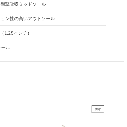
る衝撃吸収ミッドソール
ション性の高いアウトソール
（1.25インチ）
テール
防水