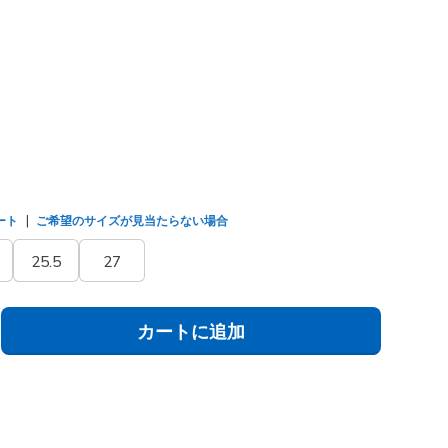
マルチ
(#
150241
TPMT
)
ました
ート
ご希望のサイズが見当たらない場合
25.5
27
カートに追加