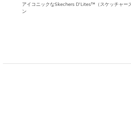
アイコニックなSkechers D'Lites™（スケッチ
ン