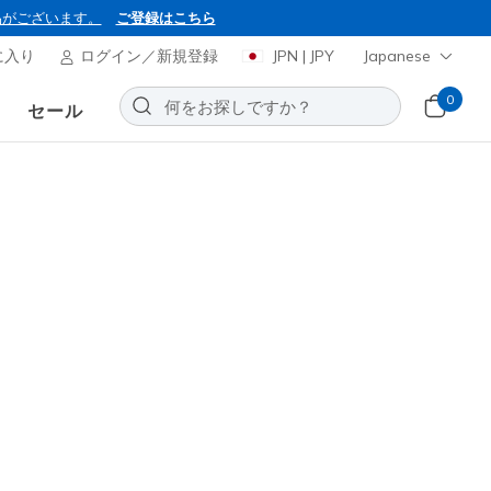
品がございます。
ご登録はこちら
に入り
ログイン／新規登録
JPN | JPY
Japanese
0
セール
ーズ ディーライツ - ポピュラー
お気に入りに追加する
46レビュー
引き
から
¥ 8,000
(税込)