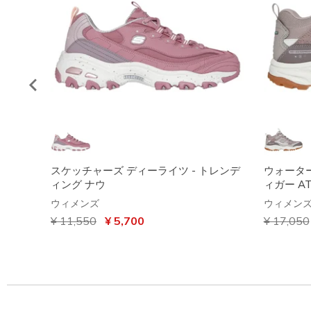
スケッチャーズ ディーライツ - トレンデ
ウォータ
ィング ナウ
ィガー A
ウィメンズ
ウィメン
からの値引き
¥ 11,550
から
¥ 5,700
からの値
¥ 17,050