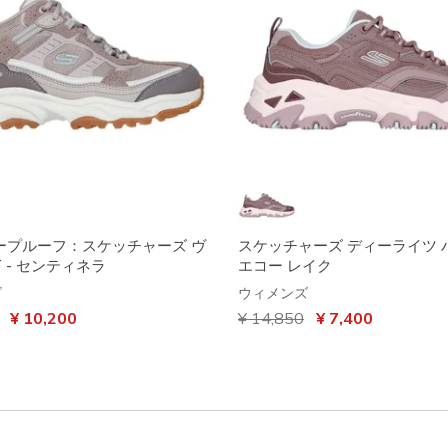
ープルーフ：スケッチャーズ ヴ
スケッチャーズ ディーライツ ハ
T - センティネラ
エコー レイク
ズ
ウィメンズ
引き
から
¥ 10,200
からの値引き
¥ 14,850
から
¥ 7,400