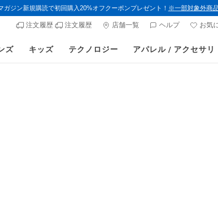
ルマガジン新規購読で初回購入20%オフクーポンプレゼント！
※一部対象外商
注文履歴
注文履歴
店舗一覧
ヘルプ
お気
ンズ
キッズ
テクノロジー
アパレル / アクセサリ
スケッチャーズ × Britto 公式通販サイトでも販売スタート！
ウィメンズ
スケッチャ
ボート
顧客評価4.2/5件
からの値
¥ 11,550