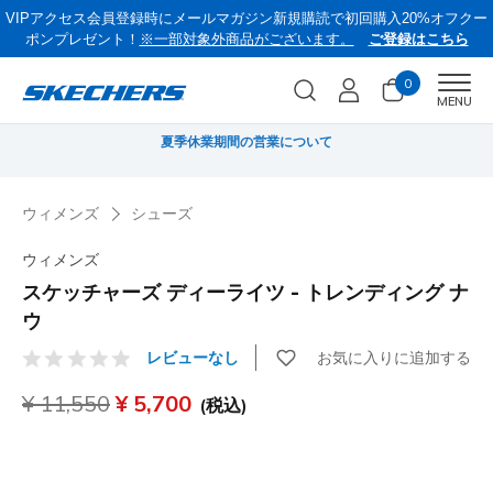
VIPアクセス会員登録時にメールマガジン新規購読で初回購入20%オフクー
ポンプレゼント！
※一部対象外商品がございます。
ご登録はこちら
0
Men
MENU
いて
スケッチャーズ × Britto 公式通販サイトでも
ウィメンズ
シューズ
ウィメンズ
スケッチャーズ ディーライツ - トレンディング ナ
ウ
お気に入りに追加する
レビューなし
顧客評価5/5件
からの値引き
¥ 11,550
から
¥ 5,700
(税込)