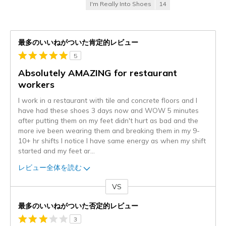
I'm Really Into Shoes
14
最多のいいねがついた肯定的レビュー
5
Absolutely AMAZING for restaurant
workers
I work in a restaurant with tile and concrete floors and I
have had these shoes 3 days now and WOW 5 minutes
after putting them on my feet didn't hurt as bad and the
more ive been wearing them and breaking them in my 9-
10+ hr shifts I notice I have same energy as when my shift
started and my feet ar
...
レビュー全体を読む
VS
対
最多のいいねがついた否定的レビュー
3