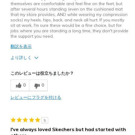
themselves are comfortable and feel fine on the feet, but
after several hours standing (even on the cushioned mat
that my store provides, AND while wearing my compression
socks) my heels, hips, back, and neck all hurt. If you mostly
sit at work, I'm sure these would be a fine choice, but for
jobs where you are standing a long time, they don't provide
the support you need.
翻訳を表示
より詳しく
商品満足度が高かったレビュー
このレビューは役立ちましたか？
Attractive Design
0
0
Breathe Well
レビューにフラグを付ける
商品が期待と異なったレビュー
Poor Cushioning
5
以下に最適
I've always loved Skechers but had started with
Work