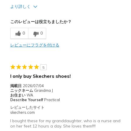
より詳しく
Width
Feels true to width
このレビューは役立ちましたか？
Sizing
Feels half size too big
View On Shoes
Shoes are for Wearing
0
0
レビューにフラグを付ける
5
I only buy Skechers shoes!
掲載日
2026/07/04
ニックネーム
Grandma J
お住まい
WA
Describe Yourself
Practical
レビューしたサイト
skechers.com
I bought these for my granddaughter, who is a nurse and
on her feet 12 hours a day. She loves them!!!!