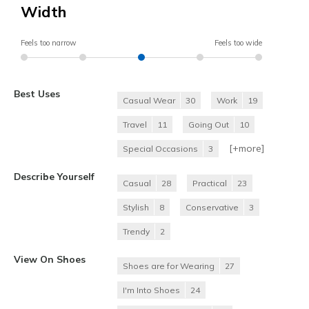
Width
Feels too narrow
Feels too wide
Best Uses
Casual Wear
30
Work
19
Travel
11
Going Out
10
[+
more
]
Special Occasions
3
Describe Yourself
Casual
28
Practical
23
Stylish
8
Conservative
3
Trendy
2
View On Shoes
Shoes are for Wearing
27
I'm Into Shoes
24