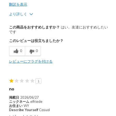
翻訳を表示
より詳しく
商品満足度が高かったレビュー
この商品をおすすめしますか？
はい、友達におすすめしたい
Attractive Design
です
このレビューは役立ちましたか？
Breathe Well
0
0
Comfortable
Durable
レビューにフラグを付ける
Stylish
1
Width
Feels true to width
Sizing
Feels true to size
no
View On Shoes
I'm Really Into Shoes
掲載日
2026/06/27
ニックネーム
elfriede
お住まい
WY
Describe Yourself
Casual