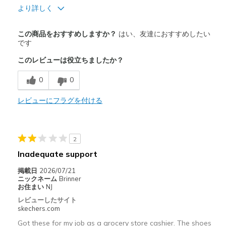
より詳しく
商品満足度が高かったレビュー
この商品をおすすめしますか？
はい、友達におすすめしたい
Attractive Design
です
このレビューは役立ちましたか？
Comfortable
0
0
以下に最適
Casual Wear
レビューにフラグを付ける
Going Out
View On Shoes
I'm Into Shoes
2
Inadequate support
掲載日
2026/07/21
ニックネーム
Brinner
お住まい
NJ
レビューしたサイト
skechers.com
Got these for my job as a grocery store cashier. The shoes