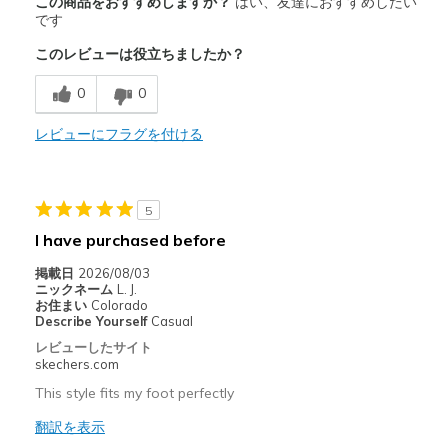
この商品をおすすめしますか？
はい、友達におすすめしたい
Attractive Design
です
このレビューは役立ちましたか？
Comfortable
0
0
Durable
レビューにフラグを付ける
商品が期待と異なったレビュー
start smelling quickly
以下に最適
5
I have purchased before
at work
掲載日
2026/08/03
Width
Feels true to width
ニックネーム
L. J.
お住まい
Colorado
Sizing
Feels true to size
Describe Yourself
Casual
View On Shoes
I'm Really Into Shoes
レビューしたサイト
skechers.com
This style fits my foot perfectly
翻訳を表示