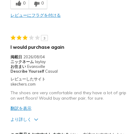
Sizing
Feels true to size
0
0
View On Shoes
Shoes are for Wearing
レビューにフラグを付ける
3
I would purchase again
掲載日
2026/08/04
ニックネーム
laylay
お住まい
Evansville
Describe Yourself
Casual
レビューしたサイト
skechers.com
The shoes are very comfortable and they have a lot of grip
on wet floors! Would buy another pair, for sure.
翻訳を表示
より詳しく
商品満足度が高かったレビュー