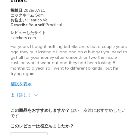
others
掲載日
2026/07/11
Width
Feels true to width
ニックネーム
Sam
Sizing
Feels true to size
お住まい
Henrico Va
Describe Yourself
Practical
レビューしたサイト
skechers.com
For years I bought nothing but Skechers but a couple years
ago they quit lasting as long and on a budget you need to
get all for your money after a month or two the insole
cushion would wear out and they had been lasting 8
months to a year so I went to different brands , but I'm
trying again
翻訳を表示
より詳しく
商品満足度が高かったレビュー
この商品をおすすめしますか？
はい、友達におすすめしたい
Attractive Design
です
このレビューは役立ちましたか？
Comfortable