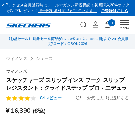
VIPアクセス会員登録時にメールマガジン新規購読で初回購入20%オフクー
ポンプレゼント！
※一部対象外商品がございます。
ご登録はこちら
0
Men
MENU
《お盆セール》 対象セール商品が15-20％OFFに。8/16(日)まで VIP会員限
サ
定/コード：OBON2026
ウィメンズ
シューズ
ウィメンズ
スケッチャーズ スリップインズ ワーク スリップ
レジスタント：グライドステップ プロ - エデュラ
お気に入りに追加する
84レビュー
顧客評価3.9/5件
¥ 16,390
(税込)