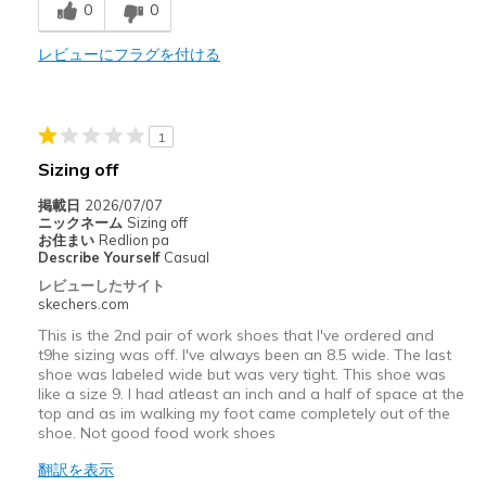
0
0
商品が期待と異なったレビュー
Wear Out Quickly
レビューにフラグを付ける
以下に最適
Casual Wear
1
Sizing off
Width
Feels true to width
Sizing
Feels true to size
掲載日
2026/07/07
ニックネーム
Sizing off
View On Shoes
Shoes are for Wearing
お住まい
Redlion pa
Describe Yourself
Casual
レビューしたサイト
skechers.com
This is the 2nd pair of work shoes that I've ordered and
t9he sizing was off. I've always been an 8.5 wide. The last
shoe was labeled wide but was very tight. This shoe was
like a size 9. I had atleast an inch and a half of space at the
top and as im walking my foot came completely out of the
shoe. Not good food work shoes
翻訳を表示