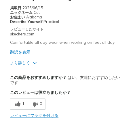
掲載日
2026/06/15
Width
Feels true to width
ニックネーム
Cat
お住まい
Alabama
Sizing
Feels true to size
Describe Yourself
Practical
View On Shoes
I'm Into Shoes
レビューしたサイト
skechers.com
Comfortable all day wear when working on feet all day
翻訳を表示
より詳しく
商品満足度が高かったレビュー
この商品をおすすめしますか？
はい、友達におすすめしたい
Attractive Design
です
このレビューは役立ちましたか？
Comfortable
1
0
Durable
Stylish
レビューにフラグを付ける
Width
Feels true to width