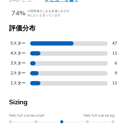
74%
の回答者がこれを友達におすす
めしたいと言っています
評価分布
5スター
47
4スター
11
3スター
6
2スター
9
1スター
11
Sizing
Feels full size too small
Feels full size too big