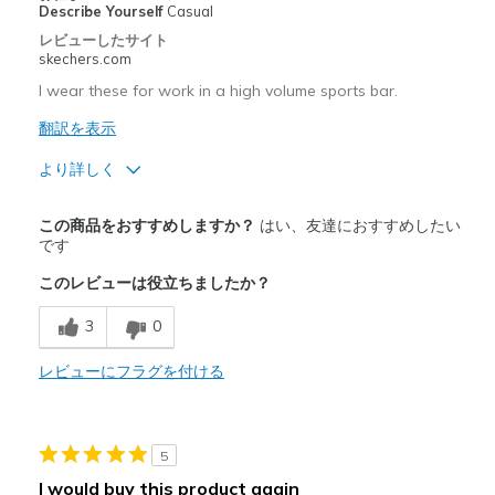
Describe Yourself
Casual
レビューしたサイト
skechers.com
I wear these for work in a high volume sports bar.
翻訳を表示
より詳しく
商品満足度が高かったレビュー
この商品をおすすめしますか？
はい、友達におすすめしたい
Attractive Design
です
このレビューは役立ちましたか？
Comfortable
3
0
Stylish
レビューにフラグを付ける
商品が期待と異なったレビュー
Not as non slip and other brands
以下に最適
5
I would buy this product again
Work