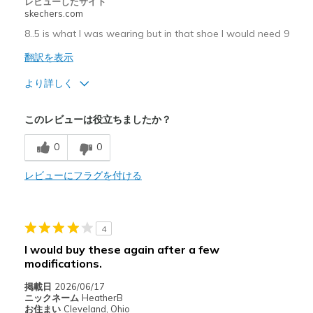
レビューしたサイト
skechers.com
8..5 is what I was wearing but in that shoe I would need 9
翻訳を表示
より詳しく
商品満足度が高かったレビュー
このレビューは役立ちましたか？
Attractive Design
0
0
以下に最適
レビューにフラグを付ける
Casual Wear
Width
Feels too narrow
Sizing
Feels half size too small
4
I would buy these again after a few
modifications.
掲載日
2026/06/17
ニックネーム
HeatherB
お住まい
Cleveland, Ohio