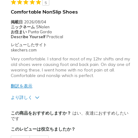
5
Comfortable NonSlip Shoes
掲載日
2026/08/04
ニックネーム
SNolen
お住まい
Punta Gorda
Describe Yourself
Practical
レビューしたサイト
skechers.com
Very comfortable. I stand for most of my 12hr shifts and my
old shoes were causing foot and back pain. On day one of
wearing these, I went home with no foot pain at all.
Comfortable and nonslip which is perfect.
翻訳を表示
より詳しく
商品満足度が高かったレビュー
この商品をおすすめしますか？
はい、友達におすすめしたい
Comfortable
です
このレビューは役立ちましたか？
Width
Feels true to width