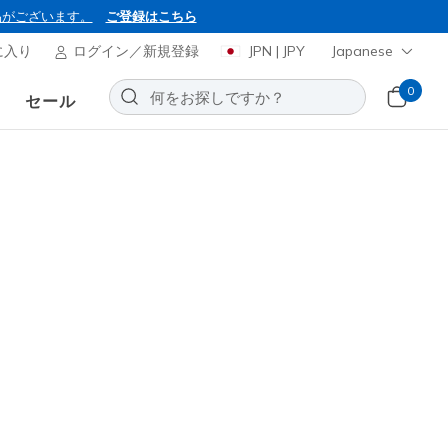
品がございます。
ご登録はこちら
に入り
ログイン／新規登録
JPN | JPY
Japanese
0
セール
ーズ スリップインズ ワーク：
 コットンバッド
お気に入りに追加する
32レビュー
0
(税込)