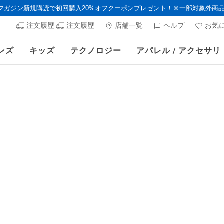
ルマガジン新規購読で初回購入20%オフクーポンプレゼント！
※一部対象外商
注文履歴
注文履歴
店舗一覧
ヘルプ
お気
ンズ
キッズ
テクノロジー
アパレル / アクセサリ
スケッチャーズ × Britto 公式通販サイトでも販売スタート！
ウィメンズ
スケッチャ
ナンパ -
顧客評価5/5件
¥ 11,99