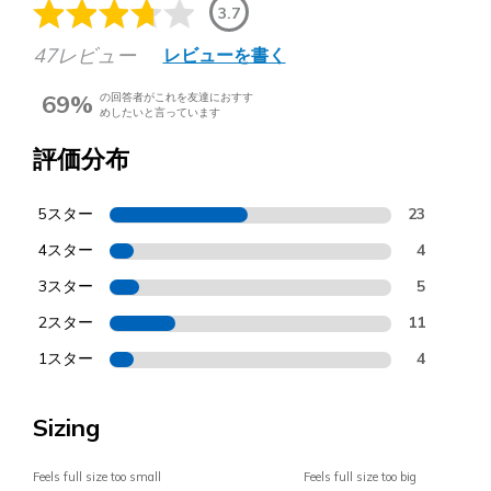
3.7
47レビュー
レビューを書く
69%
の回答者がこれを友達におすす
めしたいと言っています
評価分布
5スター
23
4スター
4
3スター
5
2スター
11
1スター
4
Sizing
Feels full size too small
Feels full size too big