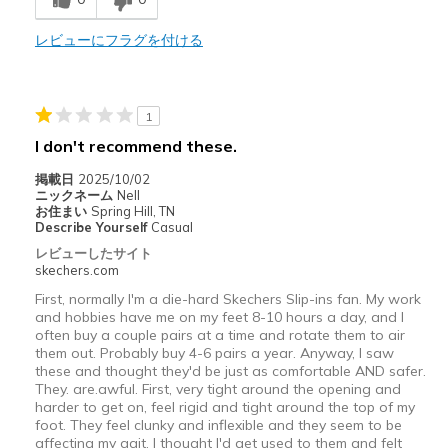
Stylish
レビューにフラグを付ける
Width
Feels too narrow
Sizing
Feels half size too small
View On Shoes
I'm Into Shoes
1
I don't recommend these.
掲載日
2025/10/02
ニックネーム
Nell
お住まい
Spring Hill, TN
Describe Yourself
Casual
レビューしたサイト
skechers.com
First, normally I'm a die-hard Skechers Slip-ins fan. My work
and hobbies have me on my feet 8-10 hours a day, and I
often buy a couple pairs at a time and rotate them to air
them out. Probably buy 4-6 pairs a year. Anyway, I saw
these and thought they'd be just as comfortable AND safer.
They. are.awful. First, very tight around the opening and
harder to get on, feel rigid and tight around the top of my
foot. They feel clunky and inflexible and they seem to be
affecting my gait. I thought I'd get used to them and felt