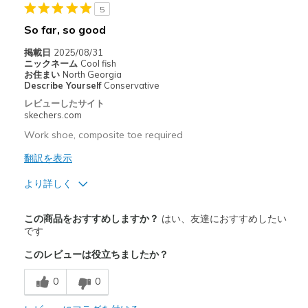
Casual Wear
5
So far, so good
Width
Feels too narrow
Sizing
Feels half size too big
掲載日
2025/08/31
ニックネーム
Cool fish
View On Shoes
I'm Into Shoes
お住まい
North Georgia
Describe Yourself
Conservative
レビューしたサイト
skechers.com
Work shoe, composite toe required
翻訳を表示
より詳しく
商品満足度が高かったレビュー
この商品をおすすめしますか？
はい、友達におすすめしたい
Attractive Design
です
このレビューは役立ちましたか？
Breathe Well
0
0
Comfortable
Stylish