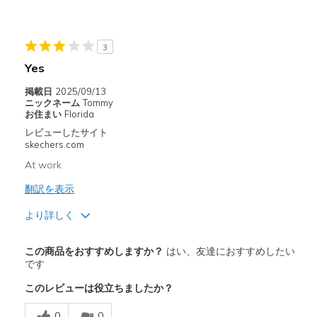
以下に最適
Casual Wear
3
Width
Feels too narrow
Yes
Sizing
Feels full size too small
View On Shoes
I'm Into Shoes
掲載日
2025/09/13
ニックネーム
Tommy
お住まい
Florida
レビューしたサイト
skechers.com
At work
翻訳を表示
より詳しく
商品満足度が高かったレビュー
この商品をおすすめしますか？
はい、友達におすすめしたい
Comfortable
です
このレビューは役立ちましたか？
Durable
0
0
Stylish