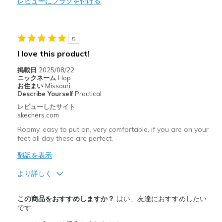
レビューにフラグを付ける
商品が期待と異なったレビュー
Need Break In
5
I love this product!
以下に最適
掲載日
2025/08/22
Work shoe
ニックネーム
Hop
お住まい
Missouri
Width
Feels too narrow
Describe Yourself
Practical
Sizing
Feels true to size
レビューしたサイト
skechers.com
View On Shoes
Shoes are for Wearing
Roomy, easy to put on, very comfortable, if you are on your
feet all day these are perfect.
翻訳を表示
より詳しく
商品満足度が高かったレビュー
この商品をおすすめしますか？
はい、友達におすすめしたい
Attractive Design
です