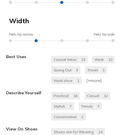
Width
Feels too narrow
Feels too wide
Best Uses
Casual Wear
13
Work
10
Going Out
3
Travel
3
[+
more
]
Work shoe
1
Describe Yourself
Practical
16
Casual
12
Stylish
7
Trendy
3
Conservative
2
View On Shoes
Shoes are for Wearing
14