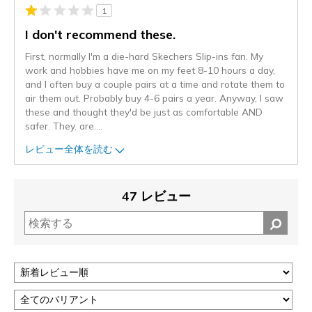
1
I don't recommend these.
First, normally I'm a die-hard Skechers Slip-ins fan. My
work and hobbies have me on my feet 8-10 hours a day,
and I often buy a couple pairs at a time and rotate them to
air them out. Probably buy 4-6 pairs a year. Anyway, I saw
these and thought they'd be just as comfortable AND
safer. They. are.
...
レビュー全体を読む
47 レビュー