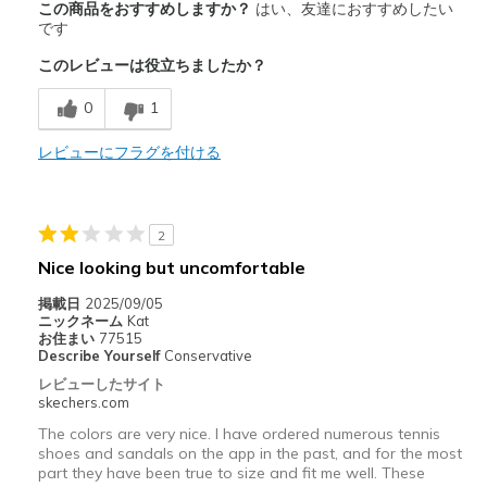
この商品をおすすめしますか？
はい、友達におすすめしたい
Attractive Design
です
このレビューは役立ちましたか？
Breathe Well
0
1
Comfortable
Durable
レビューにフラグを付ける
Stylish
2
以下に最適
Nice looking but uncomfortable
Casual Wear
掲載日
2025/09/05
Travel
ニックネーム
Kat
お住まい
77515
Describe Yourself
Conservative
Width
Feels true to width
レビューしたサイト
Sizing
Feels true to size
skechers.com
View On Shoes
I'm Into Shoes
The colors are very nice. I have ordered numerous tennis
shoes and sandals on the app in the past, and for the most
part they have been true to size and fit me well. These