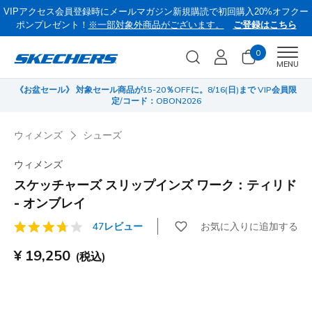
VIPアクセス会員登録時にメールマガジン新規購読で初回購入20%オフクー
ポンプレゼント！
※一部対象外商品がございます。
ご登録はこちら
0
Men
MENU
《お盆セール》 対象セール商品が15-20％OFFに。8/16(日)まで VIP会員限
サ
定/コード：OBON2026
ウィメンズ
シューズ
ウィメンズ
スケッチャーズ スリップインズ ワーク：ティリド
- オンブレイ
お気に入りに追加する
47レビュー
顧客評価5/5件
¥ 19,250
(税込)