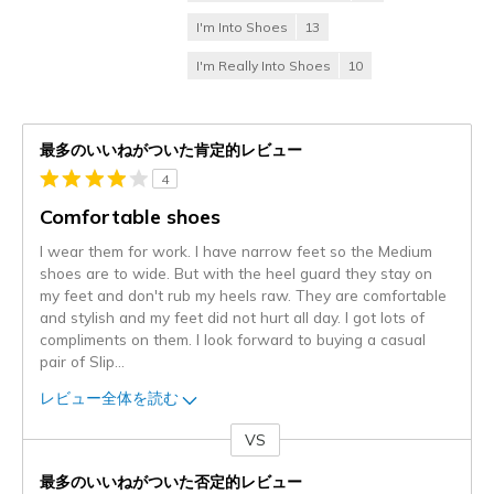
I'm Into Shoes
13
I'm Really Into Shoes
10
最多のいいねがついた肯定的レビュー
4
Comfortable shoes
I wear them for work. I have narrow feet so the Medium
shoes are to wide. But with the heel guard they stay on
my feet and don't rub my heels raw. They are comfortable
and stylish and my feet did not hurt all day. I got lots of
compliments on them. I look forward to buying a casual
pair of Slip
...
レビュー全体を読む
VS
対
最多のいいねがついた否定的レビュー