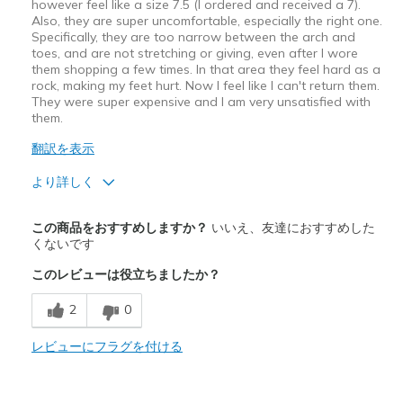
however feel like a size 7.5 (I ordered and received a 7).
Also, they are super uncomfortable, especially the right one.
Specifically, they are too narrow between the arch and
toes, and are not stretching or giving, even after I wore
them shopping a few times. In that area they feel hard as a
rock, making my feet hurt. Now I feel like I can't return them.
They were super expensive and I am very unsatisfied with
them.
翻訳を表示
より詳しく
商品満足度が高かったレビュー
この商品をおすすめしますか？
いいえ、友達におすすめした
Attractive Design
くないです
このレビューは役立ちましたか？
Stylish
2
0
商品が期待と異なったレビュー
Super uncomfortable
レビューにフラグを付ける
以下に最適