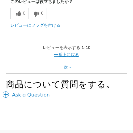
このレビューは役立ちましたか？
Breathe Well
0
0
Comfortable
Durable
レビューにフラグを付ける
I love the room my toes with the composite toe
Stylish
レビューを表示する
1-10
一番上に戻る
商品が期待と異なったレビュー
次
»
Nothing
商品について質問をする。
以下に最適
Work
Ask a Question
Width
Feels true to width
Sizing
Feels true to size
View On Shoes
I'm Really Into Shoes