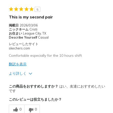
5
This is my second pair
掲載日
2026/03/06
ニックネーム
Cristi
お住まい
League City, TX
Describe Yourself
Casual
レビューしたサイト
skechers.com
Comfortable especially for the 10 hours shift
翻訳を表示
より詳しく
商品満足度が高かったレビュー
この商品をおすすめしますか？
はい、友達におすすめしたい
Breathe Well
です
このレビューは役立ちましたか？
Comfortable
0
0
Durable