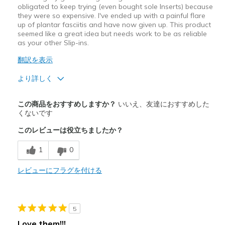
obligated to keep trying (even bought sole Inserts) because
they were so expensive. I've ended up with a painful flare
up of plantar fasciitis and have now given up. This product
seemed like a great idea but needs work to be as reliable
as your other Slip-ins.
翻訳を表示
より詳しく
商品満足度が高かったレビュー
この商品をおすすめしますか？
いいえ、友達におすすめした
Attractive Design
くないです
このレビューは役立ちましたか？
商品が期待と異なったレビュー
Hard to get on.
1
0
Inflexible
レビューにフラグを付ける
Poor Cushioning
Width
Feels too narrow
5
Sizing
Feels half size too small
Love them!!!