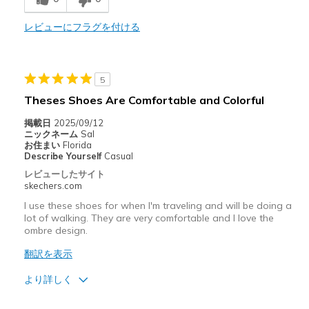
レビューにフラグを付ける
商品が期待と異なったレビュー
Need Break In
Width
Feels too narrow
5
Sizing
Feels half size too small
Theses Shoes Are Comfortable and Colorful
掲載日
2025/09/12
ニックネーム
Sal
お住まい
Florida
Describe Yourself
Casual
レビューしたサイト
skechers.com
I use these shoes for when I'm traveling and will be doing a
lot of walking. They are very comfortable and I love the
ombre design.
翻訳を表示
より詳しく
商品満足度が高かったレビュー