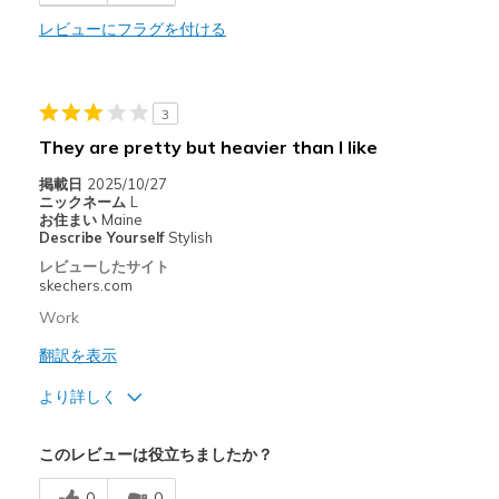
レビューにフラグを付ける
以下に最適
Work
Width
Feels true to width
3
Sizing
Feels true to size
They are pretty but heavier than I like
View On Shoes
I'm Into Shoes
掲載日
2025/10/27
ニックネーム
L
お住まい
Maine
Describe Yourself
Stylish
レビューしたサイト
skechers.com
Work
翻訳を表示
より詳しく
商品満足度が高かったレビュー
このレビューは役立ちましたか？
Attractive Design
0
0