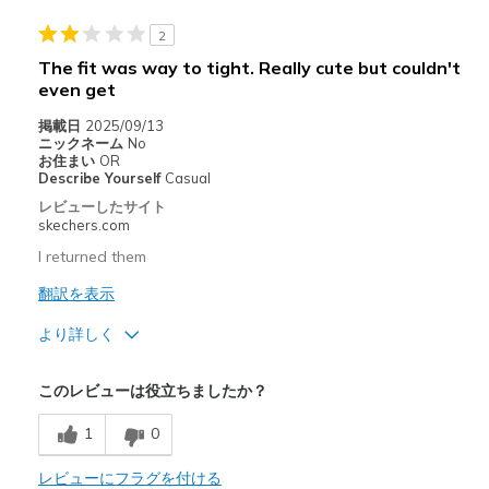
Sizing
Feels true to size
2
View On Shoes
I'm Into Shoes
The fit was way to tight. Really cute but couldn't
even get
掲載日
2025/09/13
ニックネーム
No
お住まい
OR
Describe Yourself
Casual
レビューしたサイト
skechers.com
I returned them
翻訳を表示
より詳しく
商品満足度が高かったレビュー
このレビューは役立ちましたか？
Attractive Design
1
0
Stylish
レビューにフラグを付ける