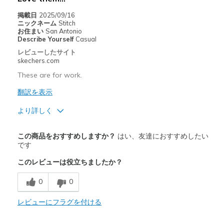
View On Shoes
Shoes are for Wearing
掲載日
2025/09/16
ニックネーム
Stitch
お住まい
San Antonio
Describe Yourself
Casual
レビューしたサイト
skechers.com
These are for work.
翻訳を表示
より詳しく
商品満足度が高かったレビュー
この商品をおすすめしますか？
はい、友達におすすめしたい
Comfortable
です
このレビューは役立ちましたか？
Stylish
0
0
以下に最適
Work
レビューにフラグを付ける
Width
Feels true to width