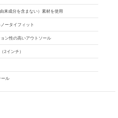
物由来成分を含まない）素材を使用
いノータイフィット
ション性の高いアウトソール
m（2インチ）
テール