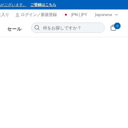
品がございます。
ご登録はこちら
に入り
ログイン／新規登録
JPN | JPY
Japanese
0
セール
ーズ スリップインズ
ドフィット：デラックス ベーパー -
 グローイング
お気に入りに追加する
2レビュー
0
(税込)