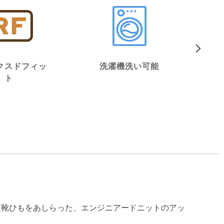
クスドフィッ
洗濯機洗い可能
ヴ
ト
来
型靴ひもをあしらった、エンジニアードニットのアッ