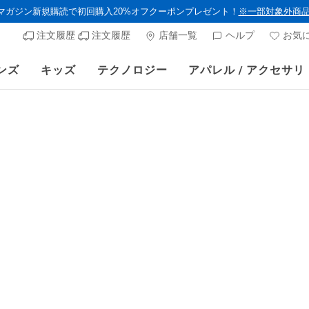
ルマガジン新規購読で初回購入20%オフクーポンプレゼント！
※一部対象外商
注文履歴
注文履歴
店舗一覧
ヘルプ
お気
ンズ
キッズ
テクノロジー
アパレル / アクセサリ
スケッチャーズ × Britto 公式通販サイトでも販売スタート！
ウィメンズ
スケッチャ
リラックス
イブニング
顧客評価5/5件
¥ 16,39