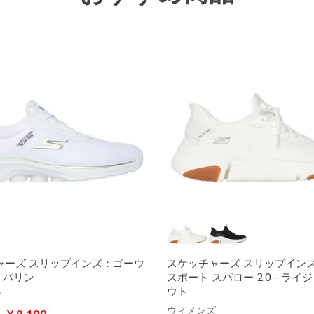
ャーズ スリップインズ：ゴーウ
スケッチャーズ スリップイン
- バリン
スポート スパロー 2.0 - ライ
ウト
ズ
ウィメンズ
引き
から
¥ 9,100