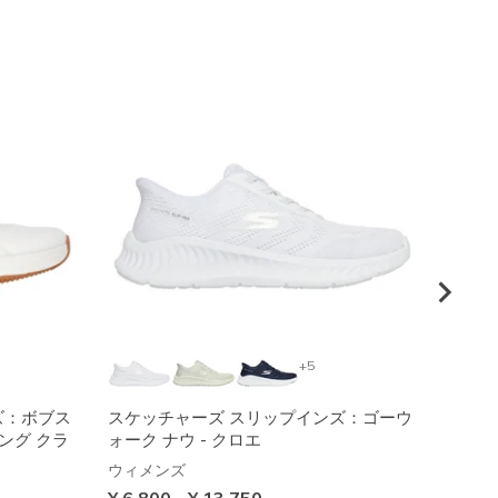
+5
ズ：ボブス
スケッチャーズ スリップインズ：ゴーウ
スケッ
ジング クラ
ォーク ナウ - クロエ
ト
ウィメンズ
ウィメ
¥ 6,800
-
¥ 13,750
¥ 6,5