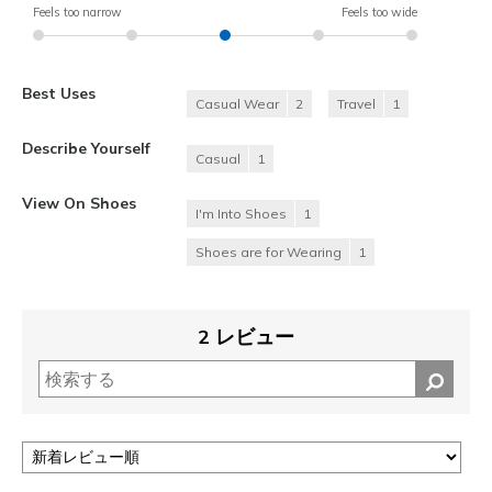
Feels too narrow
Feels too wide
Best Uses
Casual Wear
2
Travel
1
Describe Yourself
Casual
1
View On Shoes
I'm Into Shoes
1
Shoes are for Wearing
1
2 レビュー