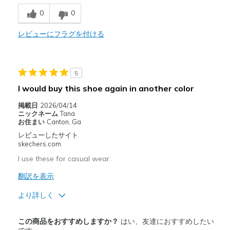
0
0
Durable
Stylish
レビューにフラグを付ける
以下に最適
Casual Wear
5
I would buy this shoe again in another color
Travel
掲載日
2026/04/14
Width
Feels true to width
ニックネーム
Tana
お住まい
Canton, Ga
Sizing
Feels true to size
レビューしたサイト
View On Shoes
I'm Into Shoes
skechers.com
I use these for casual wear.
翻訳を表示
より詳しく
商品満足度が高かったレビュー
この商品をおすすめしますか？
はい、友達におすすめしたい
Comfortable