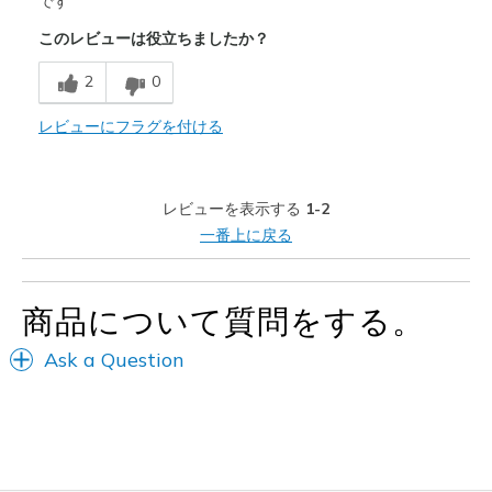
です
このレビューは役立ちましたか？
以下に最適
Casual Wear
2
0
Width
レビューにフラグを付ける
Feels true to width
Sizing
Feels true to size
View On Shoes
Shoes are for Wearing
レビューを表示する
1-2
一番上に戻る
商品について質問をする。
Ask a Question