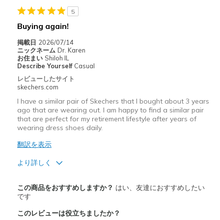
5
Buying again!
掲載日
2026/07/14
ニックネーム
Dr. Karen
お住まい
Shiloh IL
Describe Yourself
Casual
レビューしたサイト
skechers.com
I have a similar pair of Skechers that I bought about 3 years
ago that are wearing out. I am happy to find a similar pair
that are perfect for my retirement lifestyle after years of
wearing dress shoes daily.
翻訳を表示
より詳しく
商品満足度が高かったレビュー
この商品をおすすめしますか？
はい、友達におすすめしたい
Attractive Design
です
このレビューは役立ちましたか？
Comfortable