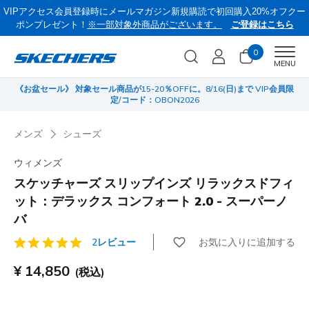
VIPアクセス会員登録時にメールマガジン新規購読で初回購入20%オフクー
ポンプレゼント！
※一部対象外商品がございます。
ご登録はこちら
0
Men
MENU
《お盆セール》 対象セール商品が15-20％OFFに。8/16(日)まで VIP会員限
サ
定/コード：OBON2026
メンズ
シューズ
ウィメンズ
スケッチャーズ スリップインズ リラックスドフィ
ット：デラックス コンフォート 2.0 - スーパーノ
バ
お気に入りに追加する
2レビュー
顧客評価4.9/5件
¥ 14,850
(税込)