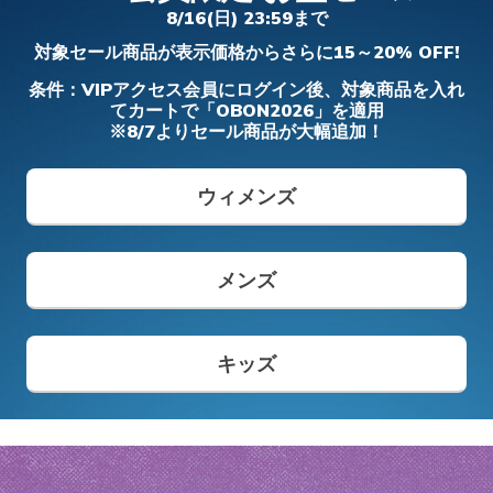
フィット ディーライツ 330 - モダン レト
アーフォーム - コージーフィット
- カーリン
ダー プロ
8/16(日) 23:59まで
ロ ジョガー
ガールズ
ボーイズ
メンズ
ワイド
対象セール商品が表示価格からさらに15～20% OFF!
メンズ
からの値引き
から
¥ 8,690
¥ 5,900
¥ 6,490
¥ 14,850
¥ 19,690
条件：VIPアクセス会員にログイン後、対象商品を入れ
てカートで「OBON2026」を適用
※8/7よりセール商品が大幅追加！
メンズ スリップインズ
キッズ スリップインズ
ウィメンズ
メンズ
キッズ