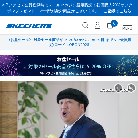
VIPアクセス会員登録時にメールマガジン新規購読で初回購入20%オフクー
ポンプレゼント！
※一部対象外商品がございます。
ご登録はこちら
0
Men
MENU
員限
サマーセール第2弾！クリアランスでサンダルやスリップインズがさらにお
菜
買い得に！