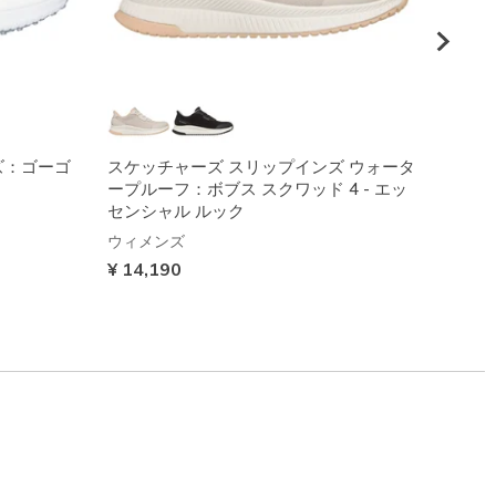
ズ：ゴーゴ
スケッチャーズ スリップインズ ウォータ
ウォー
ープルーフ：ボブス スクワッド 4 - エッ
ト：ス
センシャル ルック
ティ 
ウィメンズ
ウィメ
¥ 14,190
から
¥ 15,