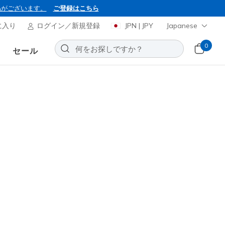
品がございます。
ご登録はこちら
に入り
ログイン／新規登録
JPN | JPY
Japanese
0
セール
BON2026
ーズ スリップインズ ゴルフ
プルーフ：フロー SI
お気に入りに追加する
5レビュー
0
(税込)
ンの対象外です。