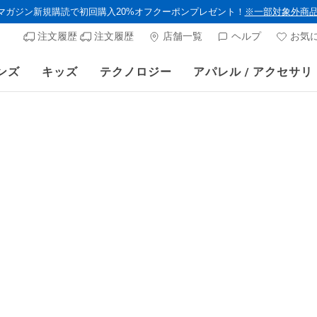
ルマガジン新規購読で初回購入20%オフクーポンプレゼント！
※一部対象外商
注文履歴
注文履歴
店舗一覧
ヘルプ
お気
ンズ
キッズ
テクノロジー
アパレル / アクセサリ
》 対象セール商品が15-20％OFFに。8/16(日)まで VIP会員限定/コード：O
ウィメンズ
防水
スケッチャ
ウォーター
顧客評価5/5件
¥ 17,49
プロモーショ