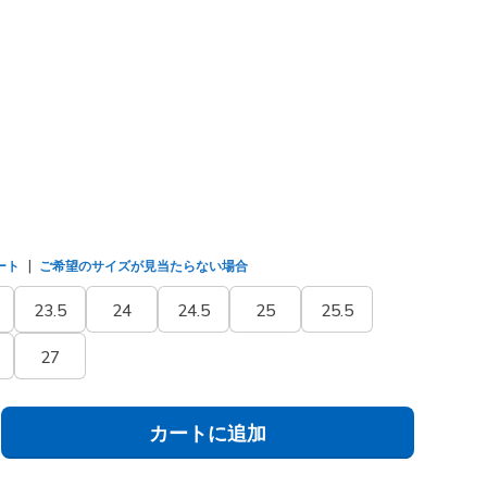
/ライトブルー
(#
123153
WLBY
)
選択されました
ート
ご希望のサイズが見当たらない場合
23.5
24
24.5
25
25.5
27
カートに追加