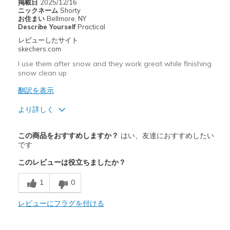
掲載日
2025/12/16
Travel
ニックネーム
Shorty
お住まい
Bellmore, NY
Describe Yourself
Practical
Width
Feels true to width
レビューしたサイト
Sizing
Feels half size too small
skechers.com
View On Shoes
I'm Into Shoes
I use them after snow and they work great while finishing
snow clean up
翻訳を表示
より詳しく
商品満足度が高かったレビュー
この商品をおすすめしますか？
はい、友達におすすめしたい
Attractive Design
です
このレビューは役立ちましたか？
Breathe Well
1
0
Comfortable
Durable
レビューにフラグを付ける
Stylish