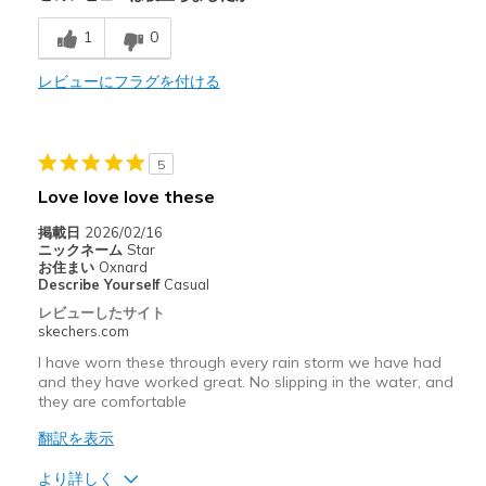
1
0
商品が期待と異なったレビュー
Foot slides
レビューにフラグを付ける
以下に最適
Weather dependent
5
Love love love these
Width
Feels true to width
Sizing
Feels true to size
掲載日
2026/02/16
ニックネーム
Star
View On Shoes
I'm Into Shoes
お住まい
Oxnard
Describe Yourself
Casual
レビューしたサイト
skechers.com
I have worn these through every rain storm we have had
and they have worked great. No slipping in the water, and
they are comfortable
翻訳を表示
より詳しく