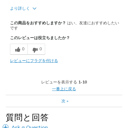
より詳しく
商品満足度が高かったレビュー
この商品をおすすめしますか？
はい、友達におすすめしたい
Attractive Design
です
このレビューは役立ちましたか？
Breathe Well
0
0
Comfortable
Durable
レビューにフラグを付ける
Stylish
レビューを表示する
1-10
以下に最適
一番上に戻る
Casual Wear
次
»
Special Occasions
質問と回答
Width
Feels true to width
Sizing
Feels true to size
Ask a Question