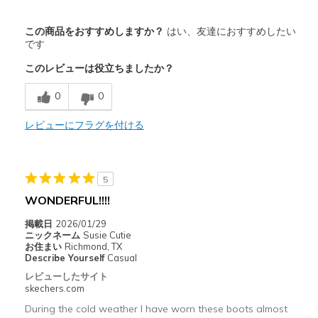
商品満足度が高かったレビュー
この商品をおすすめしますか？
はい、友達におすすめしたい
Attractive Design
です
このレビューは役立ちましたか？
Comfortable
0
0
Durable
Stylish
レビューにフラグを付ける
These are not too tight to wear thicker socks
5
以下に最適
WONDERFUL!!!!
Casual Wear
掲載日
2026/01/29
Width
Feels true to width
ニックネーム
Susie Cutie
お住まい
Richmond, TX
Sizing
Feels true to size
Describe Yourself
Casual
View On Shoes
Shoes are for Wearing
レビューしたサイト
skechers.com
During the cold weather I have worn these boots almost