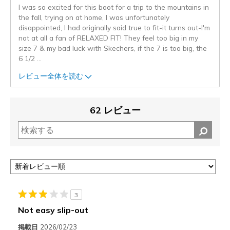
I was so excited for this boot for a trip to the mountains in
the fall, trying on at home, I was unfortunately
disappointed, I had originally said true to fit-it turns out-I'm
not at all a fan of RELAXED FIT! They feel too big in my
size 7 & my bad luck with Skechers, if the 7 is too big, the
6 1/2
...
レビュー全体を読む
62 レビュー
3
Not easy slip-out
掲載日
2026/02/23