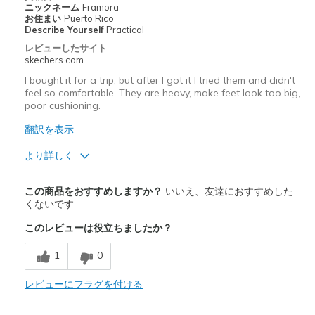
ニックネーム
Framora
お住まい
Puerto Rico
Describe Yourself
Practical
レビューしたサイト
skechers.com
I bought it for a trip, but after I got it I tried them and didn't
feel so comfortable. They are heavy, make feet look too big,
poor cushioning.
翻訳を表示
より詳しく
商品が期待と異なったレビュー
この商品をおすすめしますか？
いいえ、友達におすすめした
Difficult to adjust
くないです
このレビューは役立ちましたか？
Heavy
1
0
Poor Cushioning
レビューにフラグを付ける
以下に最適
Rainy-Snow days