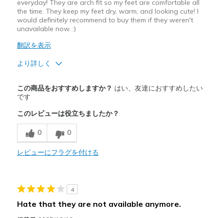
everyday! They are arch fit so my feet are comfortable all
the time. They keep my feet dry, warm, and looking cute! I
would definitely recommend to buy them if they weren't
unavailable now. :)
翻訳を表示
より詳しく
商品満足度が高かったレビュー
この商品をおすすめしますか？
はい、友達におすすめしたい
Attractive Design
です
このレビューは役立ちましたか？
Breathe Well
0
0
Comfortable
Durable
レビューにフラグを付ける
Stylish
4
以下に最適
Hate that they are not available anymore.
Casual Wear