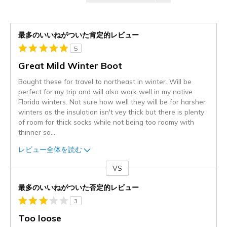
最多のいいねがついた肯定的レビュー
5
Great Mild Winter Boot
Bought these for travel to northeast in winter. Will be
perfect for my trip and will also work well in my native
Florida winters. Not sure how well they will be for harsher
winters as the insulation isn't vey thick but there is plenty
of room for thick socks while not being too roomy with
thinner so
...
レビュー全体を読む
VS
対
最多のいいねがついた否定的レビュー
3
Too loose