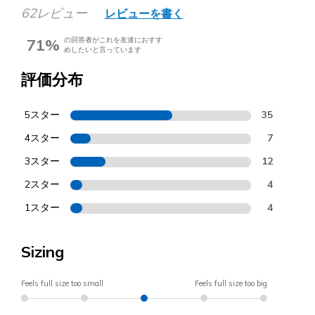
62レビュー
レビューを書く
71%
の回答者がこれを友達におすす
めしたいと言っています
評価分布
5スター
35
4スター
7
3スター
12
2スター
4
1スター
4
Sizing
Feels full size too small
Feels full size too big