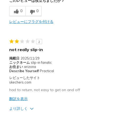
このレビューは役立ちましたか？
Comfortable
0
0
Durable
レビューにフラグを付ける
以下に最適
Casual Wear
2
Snow
not really slip-in
Width
Feels true to width
掲載日
2025/11/29
Sizing
Feels true to size
ニックネーム
slip-in fanatic
お住まい
arizona
Describe Yourself
Practical
レビューしたサイト
skechers.com
had to return, not easy to get on and off
翻訳を表示
より詳しく