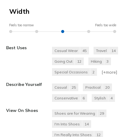
Width
Feels too narrow
Feels too wide
Best Uses
Casual Wear
45
Travel
14
Going Out
12
Hiking
3
[+
more
]
Special Occasions
2
Describe Yourself
Casual
25
Practical
20
Conservative
6
Stylish
4
View On Shoes
Shoes are for Wearing
29
I'm Into Shoes
14
I'm Really Into Shoes
12