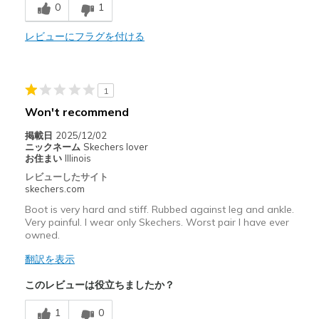
0
1
Comfortable
Durable
レビューにフラグを付ける
Stylish
1
以下に最適
Won't recommend
Casual Wear
掲載日
2025/12/02
Going Out
ニックネーム
Skechers lover
お住まい
Illinois
Width
Feels true to width
レビューしたサイト
Sizing
skechers.com
Feels true to size
View On Shoes
Shoes are for Wearing
Boot is very hard and stiff. Rubbed against leg and ankle.
Very painful. I wear only Skechers. Worst pair I have ever
owned.
翻訳を表示
このレビューは役立ちましたか？
1
0