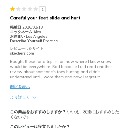
Travel
1
Careful your feet slide and hurt
Width
Feels true to width
Sizing
Feels true to size
掲載日
2026/02/18
ニックネーム
Alex
View On Shoes
I'm Into Shoes
お住まい
Los Angeles
Describe Yourself
Practical
レビューしたサイト
skechers.com
Bought these for a trip I'm on now where I knew snow
would be everywhere. Sad because I did read another
review about someone's toes hurting and didn't
understand until I wore them and now I regret it
翻訳を表示
より詳しく
商品満足度が高かったレビュー
この商品をおすすめしますか？
いいえ、友達におすすめした
Attractive Design
くないです
このレビューは役立ちましたか？
Stylish