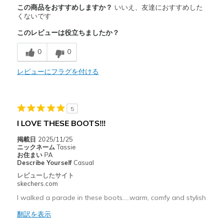
商品満足度が高かったレビュー
この商品をおすすめしますか？
いいえ、友達におすすめした
Attractive Design
くないです
このレビューは役立ちましたか？
以下に最適
return
0
0
Width
レビューにフラグを付ける
Feels true to width
Sizing
Feels true to size
View On Shoes
I'm Really Into Shoes
5
I LOVE THESE BOOTS!!!
掲載日
2025/11/25
ニックネーム
Tassie
お住まい
PA
Describe Yourself
Casual
レビューしたサイト
skechers.com
I walked a parade in these boots.....warm, comfy and stylish
翻訳を表示