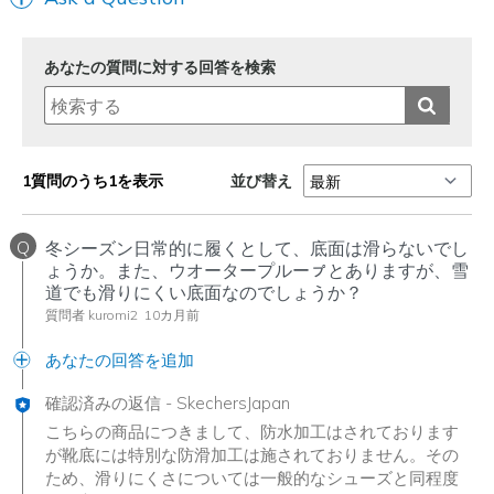
View On Shoes
Shoes are for Wearing
あなたの質問に対する回答を検索
並び替え
1質問のうち1を表示
Q
冬シーズン日常的に履くとして、底面は滑らないでし
ょうか。また、ウオータープルーㇷ゚とありますが、雪
道でも滑りにくい底面なのでしょうか？
質問者 kuromi2
10カ月前
あなたの回答を追加
確認済みの返信
-
SkechersJapan
こちらの商品につきまして、防水加工はされております
が靴底には特別な防滑加工は施されておりません。その
ため、滑りにくさについては一般的なシューズと同程度