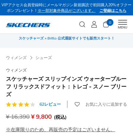
VIPアクセス会員登録時にメールマガジン新規購読で初回購入20%オフクー
ポンプレゼント！
※一部対象外商品がございます。
ご登録はこちら
0
Men
MENU
スケッチャーズ × Britto 公式通販サイトでも販売スタート！
サ
ウィメンズ
シューズ
ウィメンズ
スケッチャーズ スリップインズ ウォータープルー
フ リラックスドフィット：トレゴ - スノー ブリー
ズ
お気に入りに追加する
62レビュー
顧客評価5/5件
からの値引き
¥ 16,390
から
¥ 9,800
(税込)
※在庫限りのため、再販売の予定はございません。