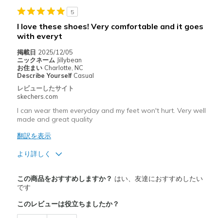
5
以下に最適
I love these shoes! Very comfortable and it goes
Going Out
with everyt
Width
Feels true to width
掲載日
2025/12/05
ニックネーム
Jillybean
Sizing
Feels true to size
お住まい
Charlotte, NC
View On Shoes
Shoes are for Wearing
Describe Yourself
Casual
レビューしたサイト
skechers.com
I can wear them everyday and my feet won't hurt. Very well
made and great quality
翻訳を表示
より詳しく
商品満足度が高かったレビュー
この商品をおすすめしますか？
はい、友達におすすめしたい
Attractive Design
です
このレビューは役立ちましたか？
Breathe Well