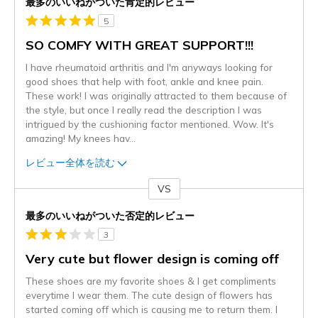
最多のいいねがついた肯定的レビュー
5
SO COMFY WITH GREAT SUPPORT!!!
I have rheumatoid arthritis and I'm anyways looking for
good shoes that help with foot, ankle and knee pain.
These work! I was originally attracted to them because of
the style, but once I really read the description I was
intrigued by the cushioning factor mentioned. Wow. It's
amazing! My knees hav
...
レビュー全体を読む
VS
対
最多のいいねがついた否定的レビュー
3
Very cute but flower design is coming off
These shoes are my favorite shoes & I get compliments
everytime I wear them. The cute design of flowers has
started coming off which is causing me to return them. I