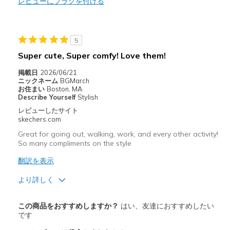
レビューにフラグを付ける
Stylish
5
以下に最適
Super cute, Super comfy! Love them!
Casual Wear
掲載日
2026/06/21
Width
Feels true to width
ニックネーム
BGMarch
お住まい
Boston, MA
Sizing
Feels true to size
Describe Yourself
Stylish
View On Shoes
Shoes are for Wearing
レビューしたサイト
skechers.com
Great for going out, walking, work, and every other activity!
So many compliments on the style
翻訳を表示
より詳しく
商品満足度が高かったレビュー
この商品をおすすめしますか？
はい、友達におすすめしたい
Attractive Design
です