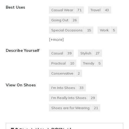
Best Uses
Casual Wear
71
Travel
43
Going Out
26
Special Occasions
15
Work
5
[+
more
]
Describe Yourself
Casual
39
Stylish
27
Practical
10
Trendy
5
Conservative
2
View On Shoes
I'm Into Shoes
33
I'm Really Into Shoes
29
Shoes are for Wearing
21