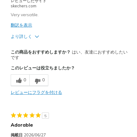
レビューしたサイト
skechers.com
Very versatile.
翻訳を表示
より詳しく
商品満足度が高かったレビュー
この商品をおすすめしますか？
はい、友達におすすめしたい
Attractive Design
です
このレビューは役立ちましたか？
Comfortable
0
0
Stylish
レビューにフラグを付ける
以下に最適
Casual Wear
Going Out
5
Adorable
Special Occasions
掲載日
2026/06/27