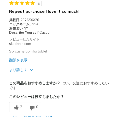
5
以下に最適
Repeat purchase I love it so much!
Casual Wear
掲載日
2026/06/26
Travel
ニックネーム
Janie
お住まい
NY
Describe Yourself
Casual
Width
Feels true to width
レビューしたサイト
Sizing
Feels true to size
skechers.com
View On Shoes
I'm Really Into Shoes
So cushy comfortable!
翻訳を表示
より詳しく
商品満足度が高かったレビュー
この商品をおすすめしますか？
はい、友達におすすめしたい
Attractive Design
です
このレビューは役立ちましたか？
Breathe Well
2
0
Comfortable
Durable