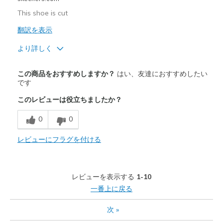
View On Shoes
I'm Into Shoes
This shoe is cut
翻訳を表示
より詳しく
商品満足度が高かったレビュー
この商品をおすすめしますか？
はい、友達におすすめしたい
Attractive Design
です
このレビューは役立ちましたか？
Comfortable
0
0
Durable
Stylish
レビューにフラグを付ける
以下に最適
Casual Wear
レビューを表示する
1-10
一番上に戻る
Width
Feels true to width
Sizing
Feels true to size
次
»
View On Shoes
I'm Really Into Shoes