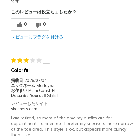
Attractive Design
です
このレビューは役立ちましたか？
Comfortable
0
0
以下に最適
Gym
レビューにフラグを付ける
Width
Feels true to width
Sizing
Feels true to size
3
View On Shoes
I'm Really Into Shoes
Colorful
掲載日
2026/07/04
ニックネーム
Marlay53
お住まい
Palm Coast, FL
Describe Yourself
Stylish
レビューしたサイト
skechers.com
I am retired, so most of the time my outfits are for
appointments, dinner, etc. I prefer my sneakers more narrow
at the toe area. This style is ok, but appears more clunky
than I like.