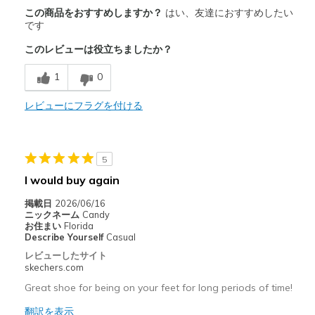
商品満足度が高かったレビュー
この商品をおすすめしますか？
はい、友達におすすめしたい
Breathe Well
です
このレビューは役立ちましたか？
Comfortable
1
0
以下に最適
Casual Wear
レビューにフラグを付ける
Width
Feels true to width
Sizing
Feels true to size
5
View On Shoes
I'm Into Shoes
I would buy again
掲載日
2026/06/16
ニックネーム
Candy
お住まい
Florida
Describe Yourself
Casual
レビューしたサイト
skechers.com
Great shoe for being on your feet for long periods of time!
翻訳を表示