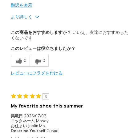
翻訳を表示
より詳しく
商品満足度が高かったレビュー
この商品をおすすめしますか？
いいえ、友達におすすめした
Comfortable
くないです
このレビューは役立ちましたか？
以下に最適
Casual Wear
0
0
Width
レビューにフラグを付ける
Feels too wide
Sizing
Feels true to size
View On Shoes
I'm Into Shoes
5
My favorite shoe this summer
掲載日
2026/07/02
ニックネーム
Mosey
お住まい
Joplin Mo.
Describe Yourself
Casual