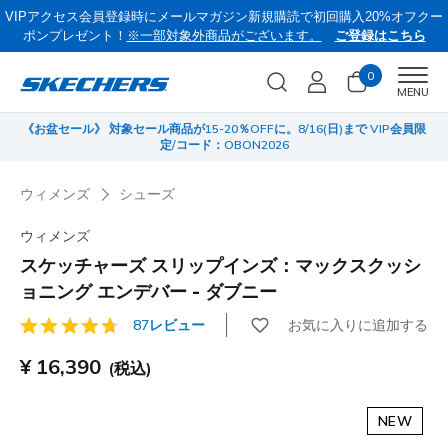
VIPアクセス会員登録時にメールマガジン新規購読で初回購入20%オフクー
ポンプレゼント！
※一部対象外商品がございます。
ご登録はこちら
0
Men
MENU
《お盆セール》 対象セール商品が15-20％OFFに。8/16(日)まで VIP会員限
サ
定/コード：OBON2026
ウィメンズ
シューズ
ウィメンズ
スケッチャーズ スリップインズ：マックスクッシ
ョニング エンデバー - ダブニー
お気に入りに追加する
87レビュー
顧客評価3.5/5件
¥ 16,390
(税込)
NEW