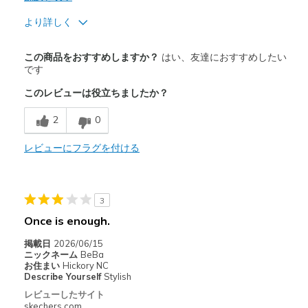
より詳しく
商品満足度が高かったレビュー
この商品をおすすめしますか？
はい、友達におすすめしたい
Attractive Design
です
このレビューは役立ちましたか？
Breathe Well
2
0
Comfortable
Durable
レビューにフラグを付ける
Stylish
3
以下に最適
Once is enough.
Casual Wear
掲載日
2026/06/15
Travel
ニックネーム
BeBa
お住まい
Hickory NC
Describe Yourself
Stylish
Width
Feels true to width
レビューしたサイト
Sizing
Feels true to size
skechers.com