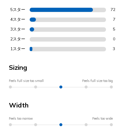
5スター
72
4スター
7
3スター
5
2スター
0
1スター
3
Sizing
Feels full size too small
Feels full size too big
Width
Feels too narrow
Feels too wide