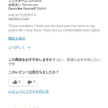
ニックネーム
Sunshine
お住まい
Tennessee
Describe Yourself
Stylish
レビューしたサイト
skechers.com
These sneakers I think are the best pair I've worn in my
entire life. I love them. They are so comfortable and stylish.
翻訳を表示
より詳しく
商品満足度が高かったレビュー
この商品をおすすめしますか？
はい、友達におすすめしたい
Attractive Design
です
このレビューは役立ちましたか？
Breathe Well
0
0
Comfortable
Durable
レビューにフラグを付ける
Stylish