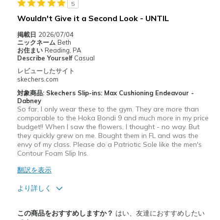
5
以下に最適
Wouldn't Give it a Second Look - UNTIL
Casual Wear
掲載日
2026/07/04
Going Out
ニックネーム
Beth
お住まい
Reading, PA
Travel
Describe Yourself
Casual
レビューしたサイト
Width
Feels true to width
skechers.com
Sizing
Feels true to size
対象商品: Skechers Slip-ins: Max Cushioning Endeavour -
Dabney
View On Shoes
I'm Into Shoes
So far, I only wear these to the gym. They are more than
comparable to the Hoka Bondi 9 and much more in my price
budget!! When I saw the flowers, I thought - no way. But
they quickly grew on me. Bought them in FL and was the
envy of my class. Please do a Patriotic Sole like the men's
Contour Foam Slip Ins.
翻訳を表示
より詳しく
商品満足度が高かったレビュー
この商品をおすすめしますか？
はい、友達におすすめしたい