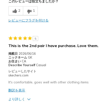
このレビューは役立ちましたか？
Breathe Well
2
1
Comfortable
Stylish
レビューにフラグを付ける
以下に最適
Casual Wear
5
This is the 2nd pair I have purchase. Love them.
Width
Feels true to width
Sizing
Feels true to size
掲載日
2026/06/16
ニックネーム
GK
View On Shoes
I'm Really Into Shoes
お住まい
CA
Describe Yourself
Casual
レビューしたサイト
skechers.com
It's comfortable, goes well with other clothing items
翻訳を表示
より詳しく