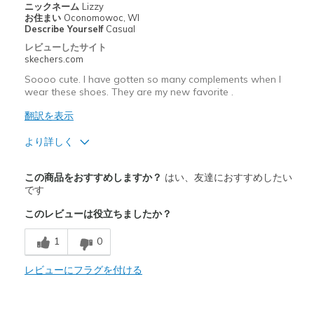
Travel
ニックネーム
Lizzy
お住まい
Oconomowoc, WI
Describe Yourself
Casual
Width
Feels true to width
レビューしたサイト
Sizing
Feels true to size
skechers.com
View On Shoes
I'm Really Into Shoes
Soooo cute. I have gotten so many complements when I
wear these shoes. They are my new favorite .
翻訳を表示
より詳しく
商品満足度が高かったレビュー
この商品をおすすめしますか？
はい、友達におすすめしたい
Attractive Design
です
このレビューは役立ちましたか？
Breathe Well
1
0
Comfortable
Durable
レビューにフラグを付ける
Stylish