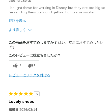
skechers.co.uk
I bought these for walking in Disney, but they are too big so
I'm sending them back and getting half a size smaller
翻訳を表示
より詳しく
商品満足度が高かったレビュー
この商品をおすすめしますか？
はい、友達におすすめしたい
Attractive Design
です
このレビューは役立ちましたか？
Width
Feels true to width
Sizing
Feels half size too big
3
0
View On Shoes
I'm Really Into Shoes
レビューにフラグを付ける
5
Lovely shoes
掲載日
2026/03/14