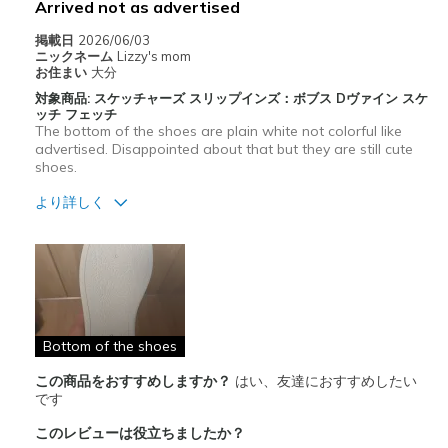
Arrived not as advertised
掲載日
2026/06/03
ニックネーム
Lizzy's mom
お住まい
大分
対象商品: スケッチャーズ スリップインズ：ボブス Dヴァイン スケ
ッチ フェッチ
The bottom of the shoes are plain white not colorful like
advertised. Disappointed about that but they are still cute
shoes.
より詳しく
商品満足度が高かったレビュー
デザイン
サイズについて
ちょうどだと感じる
幅について
ちょうどだと感じる
Bottom of the shoes
この商品をおすすめしますか？
はい、友達におすすめしたい
です
このレビューは役立ちましたか？