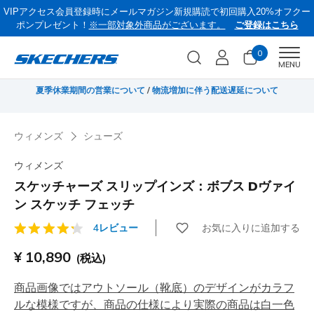
VIPアクセス会員登録時にメールマガジン新規購読で初回購入20%オフクー
ポンプレゼント！
※一部対象外商品がございます。
ご登録はこちら
0
Men
MENU
《お盆セール》 対象セール商品が15-20％OFFに。8/16(日)まで VIP会員限
サ
定/コード：OBON2026
ウィメンズ
シューズ
ウィメンズ
スケッチャーズ スリップインズ：ボブス Dヴァイ
ン スケッチ フェッチ
お気に入りに追加する
4レビュー
顧客評価4.1/5件
¥ 10,890
(税込)
商品画像ではアウトソール（靴底）のデザインがカラフ
ルな模様ですが、商品の仕様により実際の商品は白一色