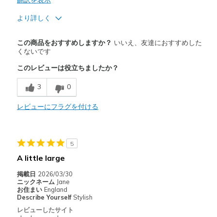
翻訳を表示
より詳しく
商品満足度が高かったレビュー
この商品をおすすめしますか？
いいえ、友達におすすめした
Attractive Design
くないです
このレビューは役立ちましたか？
以下に最適
Casual Wear
3
0
Width
レビューにフラグを付ける
Feels true to width
Sizing
Feels half size too big
View On Shoes
Shoes are for Wearing
5
A little large
掲載日
2026/03/30
ニックネーム
Jane
お住まい
England
Describe Yourself
Stylish
レビューしたサイト