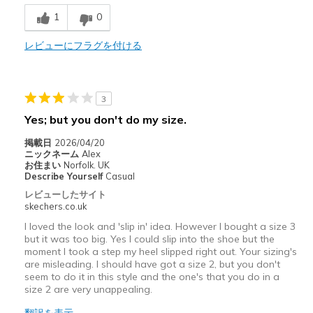
1
0
レビューにフラグを付ける
3
Yes; but you don't do my size.
掲載日
2026/04/20
ニックネーム
Alex
お住まい
Norfolk. UK
Describe Yourself
Casual
レビューしたサイト
skechers.co.uk
I loved the look and 'slip in' idea. However I bought a size 3
but it was too big. Yes I could slip into the shoe but the
moment I took a step my heel slipped right out. Your sizing's
are misleading. I should have got a size 2, but you don't
seem to do it in this style and the one's that you do in a
size 2 are very unappealing.