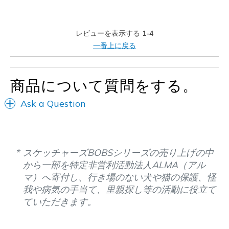
Casual Wear
レビューを表示する
1-4
Width
Feels true to width
一番上に戻る
Sizing
Feels half size too big
View On Shoes
I'm Really Into Shoes
商品について質問をする。
Ask a Question
スケッチャーズBOBSシリーズの売り上げの中
から一部を特定非営利活動法人ALMA（アル
マ）へ寄付し、行き場のない犬や猫の保護、怪
我や病気の手当て、里親探し等の活動に役立て
ていただきます。