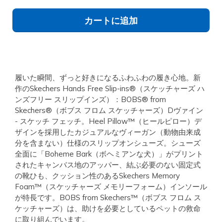
カートに追加
履いた瞬間、ずっと好きになるふわふわの履き心地。新
作のSkechers Hands Free Slip-ins®（スケッチャーズ ハ
ンズフリー スリップインズ）：BOBS® from
Skechers®（ボブス フロム スケッチャーズ）Dヴァイン
- スケッチ フェッチ。Heel Pillow™（ヒールピロー）デ
ザインを採用したカジュアルなヴィーガン（動物由来成
分を含まない）仕様のスリップオンシューズ。シューズ
全面に「Boheme Bark（ボヘミアンな犬）」がプリント
されたキャンバス地のアッパー、結ぶ必要のない固定式
の靴ひも、クッション性のあるSkechers Memory
Foam™（スケッチャーズ メモリーフォーム）インソール
が特長です。BOBS from Skechers™（ボブス フロム ス
ケッチャーズ）は、助けを必要としているペットの救命
に取り組んでいます。