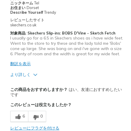
ニックネーム
Tel
お住まい
Dorset
Describe Yourself
Trendy
レビューしたサイト
skechers.co.uk
対象商品: Skechers Slip-ins: BOBS D'Vine - Sketch Fetch
I usually go for a 6.5 in Skechers shoes as i have wide feet.
Went to the store to try these and the lady told me 'Bobs'
cone up large. She was bang on and i've gone with a size
6. Plenty of room and the width is great for my wide feet.
翻訳を表示
より詳しく
商品満足度が高かったレビュー
この商品をおすすめしますか？
はい、友達におすすめしたい
Attractive Design
です
このレビューは役立ちましたか？
Comfortable
6
0
Stylish
レビューにフラグを付ける
以下に最適