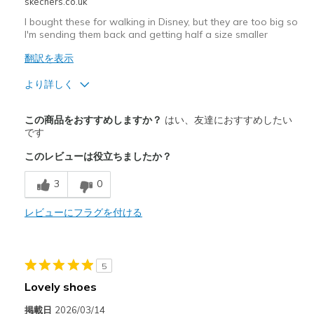
skechers.co.uk
I bought these for walking in Disney, but they are too big so
I'm sending them back and getting half a size smaller
翻訳を表示
より詳しく
商品満足度が高かったレビュー
この商品をおすすめしますか？
はい、友達におすすめしたい
Attractive Design
です
このレビューは役立ちましたか？
Width
Feels true to width
Sizing
Feels half size too big
3
0
View On Shoes
I'm Really Into Shoes
レビューにフラグを付ける
5
Lovely shoes
掲載日
2026/03/14