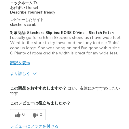
ニックネーム
Tel
お住まい
Dorset
Describe Yourself
Trendy
レビューしたサイト
skechers.co.uk
対象商品: Skechers Slip-ins: BOBS D'Vine - Sketch Fetch
I usually go for a 6.5 in Skechers shoes as i have wide feet.
Went to the store to try these and the lady told me 'Bobs'
cone up large. She was bang on and i've gone with a size
6. Plenty of room and the width is great for my wide feet.
翻訳を表示
より詳しく
商品満足度が高かったレビュー
この商品をおすすめしますか？
はい、友達におすすめしたい
Attractive Design
です
このレビューは役立ちましたか？
Comfortable
6
0
Stylish
レビューにフラグを付ける
以下に最適