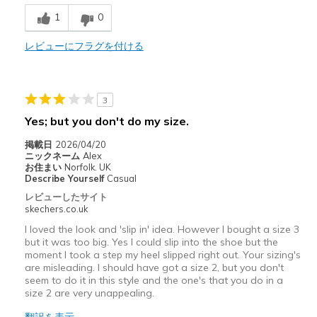
1
0
レビューにフラグを付ける
3
Yes; but you don't do my size.
掲載日
2026/04/20
ニックネーム
Alex
お住まい
Norfolk. UK
Describe Yourself
Casual
レビューしたサイト
skechers.co.uk
I loved the look and 'slip in' idea. However I bought a size 3
but it was too big. Yes I could slip into the shoe but the
moment I took a step my heel slipped right out. Your sizing's
are misleading. I should have got a size 2, but you don't
seem to do it in this style and the one's that you do in a
size 2 are very unappealing.