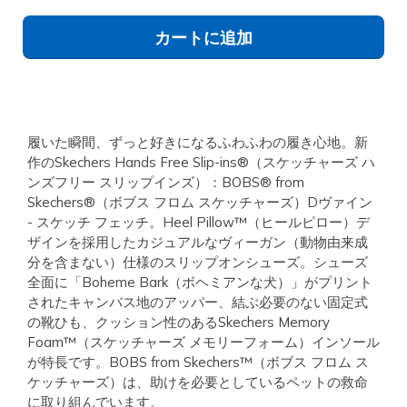
カートに追加
履いた瞬間、ずっと好きになるふわふわの履き心地。新
作のSkechers Hands Free Slip-ins®（スケッチャーズ ハ
ンズフリー スリップインズ）：BOBS® from
Skechers®（ボブス フロム スケッチャーズ）Dヴァイン
- スケッチ フェッチ。Heel Pillow™（ヒールピロー）デ
ザインを採用したカジュアルなヴィーガン（動物由来成
分を含まない）仕様のスリップオンシューズ。シューズ
全面に「Boheme Bark（ボヘミアンな犬）」がプリント
されたキャンバス地のアッパー、結ぶ必要のない固定式
の靴ひも、クッション性のあるSkechers Memory
Foam™（スケッチャーズ メモリーフォーム）インソール
が特長です。BOBS from Skechers™（ボブス フロム ス
ケッチャーズ）は、助けを必要としているペットの救命
に取り組んでいます。