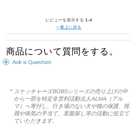
Casual Wear
レビューを表示する
1-4
Width
Feels true to width
一番上に戻る
Sizing
Feels half size too big
View On Shoes
I'm Really Into Shoes
商品について質問をする。
Ask a Question
スケッチャーズBOBSシリーズの売り上げの中
から一部を特定非営利活動法人ALMA（アル
マ）へ寄付し、行き場のない犬や猫の保護、怪
我や病気の手当て、里親探し等の活動に役立て
ていただきます。