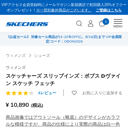
VIPアクセス会員登録時にメールマガジン新規購読で初回購入20%オフクー
ポンプレゼント！
※一部対象外商品がございます。
ご登録はこちら
0
Men
MENU
《お盆セール》 対象セール商品が15-20％OFFに。8/16(日)まで VIP会員限
サ
定/コード：OBON2026
ウィメンズ
シューズ
ウィメンズ
スケッチャーズ スリップインズ：ボブス Dヴァイ
ン スケッチ フェッチ
お気に入りに追加する
4レビュー
顧客評価4.1/5件
¥ 10,890
(税込)
商品画像ではアウトソール（靴底）のデザインがカラフ
ルな模様ですが、商品の仕様により実際の商品は白一色