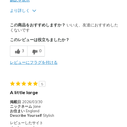
翻訳を表示
より詳しく
商品満足度が高かったレビュー
この商品をおすすめしますか？
いいえ、友達におすすめした
Attractive Design
くないです
このレビューは役立ちましたか？
以下に最適
Casual Wear
3
0
Width
レビューにフラグを付ける
Feels true to width
Sizing
Feels half size too big
View On Shoes
Shoes are for Wearing
5
A little large
掲載日
2026/03/30
ニックネーム
Jane
お住まい
England
Describe Yourself
Stylish
レビューしたサイト