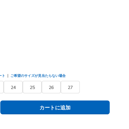
ド
(#
114399
LPD
)
ました
ート
ご希望のサイズが見当たらない場合
24
25
26
27
カートに追加