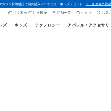
ルマガジン新規購読で初回購入20%オフクーポンプレゼント！
※一部対象外商
注文履歴
注文履歴
店舗一覧
ヘルプ
お気
ンズ
キッズ
テクノロジー
アパレル / アクセサリ
サマーセール第2弾！クリアランスでサンダルやスリップインズがさらにお
ウィメンズ
スケッチ
デザート 
顧客評価4.5/5件
からの値
¥ 9,790
VIPアクセス会員
対象外のカラ