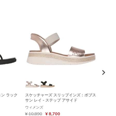
ン ラック
スケッチャーズ スリップインズ：ボブス
リラッ
サン レイ - ステップ アサイド
リフテ
グ ス
ウィメンズ
ウィメ
からの値引き
¥ 10,890
から
¥ 8,700