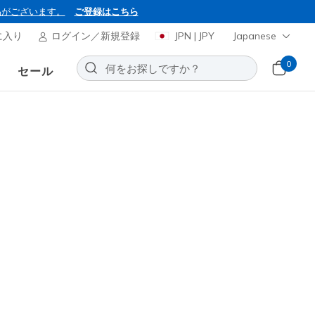
品がございます。
ご登録はこちら
に入り
ログイン／新規登録
JPN | JPY
Japanese
0
セール
買い得に！
ャーズ スリップインズ：ボブス
キス - サファリ ステッパー
お気に入りに追加する
14レビュー
引き
から
¥ 5,800
(税込)
限定 / セール価格からさらに15％オフ / コード OBON2026 / *
ーを含む場合があります