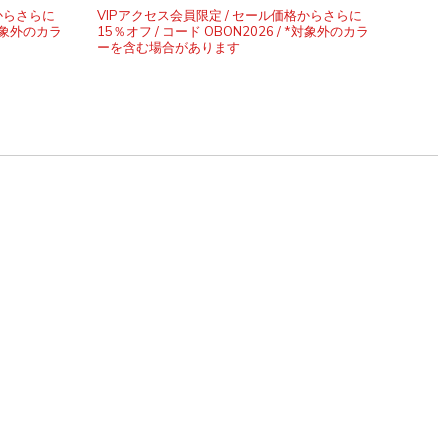
から
¥ 8,6
からさらに
VIPアクセス会員限定 / セール価格からさらに
*対象外のカラ
15％オフ / コード OBON2026 / *対象外のカラ
VIPア
ーを含む場合があります
15％オ
ーを含