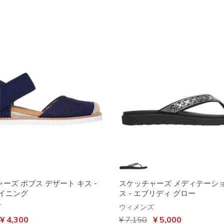
ーズ ボブス デザート キス -
スケッチャーズ メディテーショ
ャイニング
ス - エブリディ グロー
ズ
ウィメンズ
引き
から
¥ 4,300
からの値引き
¥ 7,150
から
¥ 5,000