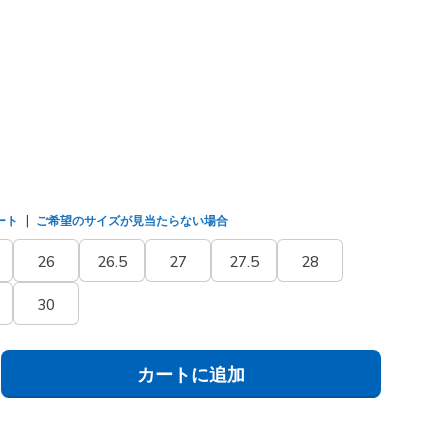
(#
118116
BBK
)
選択されました
ート
ご希望のサイズが見当たらない場合
26
26.5
27
27.5
28
30
カートに追加