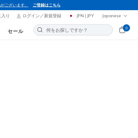
品がございます。
ご登録はこちら
に入り
ログイン／新規登録
JPN | JPY
Japanese
0
セール
BON2026
ャーズ スリップインズ：ボブス
B フレックス - スムース エッジ
お気に入りに追加する
レビューなし
0
(税込)