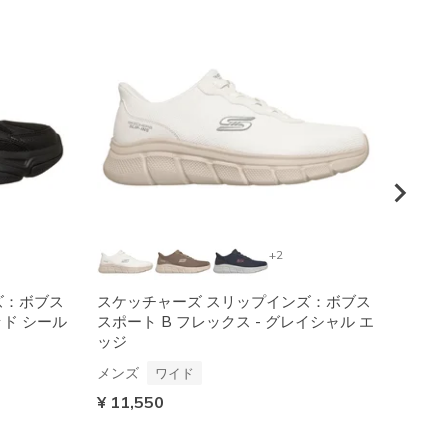
+2
ズ：ボブス
スケッチャーズ スリップインズ：ボブス
スケッ
ッド シール
スポート B フレックス - グレイシャル エ
ツ - 
ッジ
メンズ
メンズ
¥ 11,
ワイド
¥ 11,550