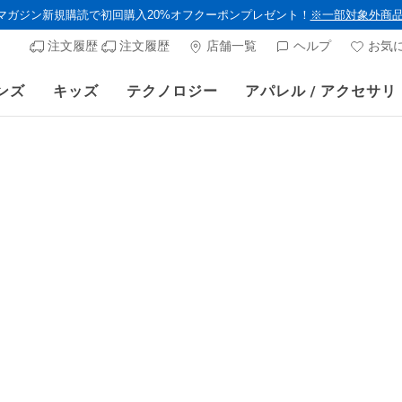
ルマガジン新規購読で初回購入20%オフクーポンプレゼント！
※一部対象外商
注文履歴
注文履歴
店舗一覧
ヘルプ
お気
ンズ
キッズ
テクノロジー
アパレル / アクセサリ
》 対象セール商品が15-20％OFFに。8/16(日)まで VIP会員限定/コード：O
メンズ
スケッチ
スポート 
顧客評価5/5件
¥ 11,99