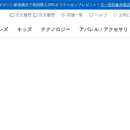
ルマガジン新規購読で初回購入20%オフクーポンプレゼント！
※一部対象外商
注文履歴
注文履歴
店舗一覧
ヘルプ
お気
ンズ
キッズ
テクノロジー
アパレル / アクセサリ
》 対象セール商品が15-20％OFFに。8/16(日)まで VIP会員限定/コード：O
メンズ
スケッチ
スポート 
顧客評価3.5/5件
¥ 9,350