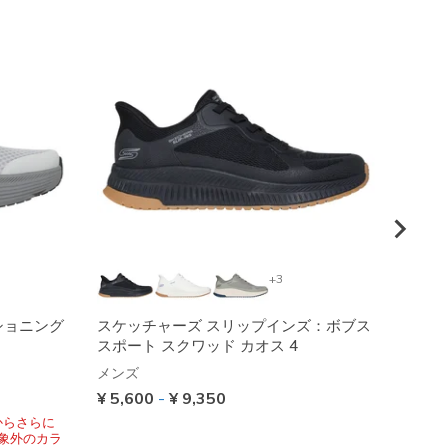
+3
ショニング
スケッチャーズ スリップインズ：ボブス
スケッ
スポート スクワッド カオス 4
スクッ
メンズ
メンズ
¥ 5,600
-
¥ 9,350
¥ 19,
からさらに
*対象外のカラ