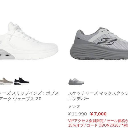
ャーズ スリップインズ：ボブス
スケッチャーズ マックスクッ
アーク ウェーブス 2.0
エンデバー
メンズ
からの値引き
¥ 11,990
から
¥ 7,000
VIPアクセス会員限定 / セール価格
15％オフ / コード OBON2026 / 