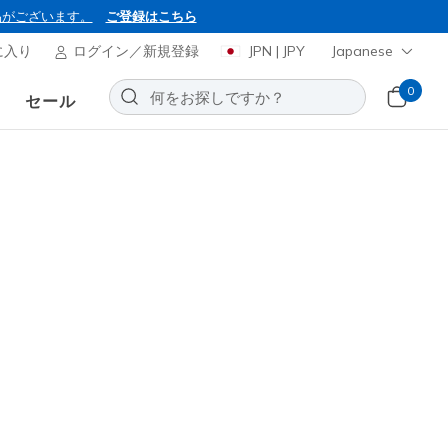
品がございます。
ご登録はこちら
に入り
ログイン／新規登録
JPN | JPY
Japanese
0
セール
BON2026
ャーズ スリップインズ：ボブス
スキルズ
お気に入りに追加する
27レビュー
(税込)