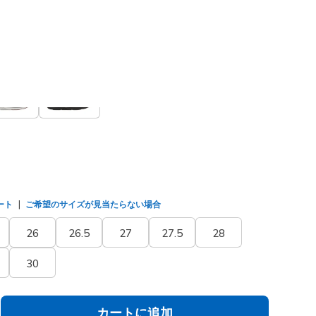
(#
118431
NVY
)
選択されました
ート
ご希望のサイズが見当たらない場合
26
26.5
27
27.5
28
30
カートに追加