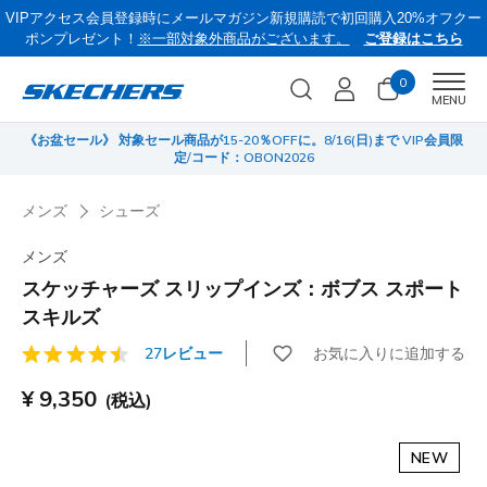
VIPアクセス会員登録時にメールマガジン新規購読で初回購入20%オフクー
ポンプレゼント！
※一部対象外商品がございます。
ご登録はこちら
0
Men
MENU
《お盆セール》 対象セール商品が15-20％OFFに。8/16(日)まで VIP会員限
サ
定/コード：OBON2026
メンズ
シューズ
メンズ
スケッチャーズ スリップインズ：ボブス スポート
スキルズ
お気に入りに追加する
27レビュー
顧客評価4.4/5件
¥ 9,350
(税込)
NEW