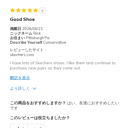
以下に最適
Casual Wear
5
Good Shoe
Going Out
掲載日
2026/06/21
Width
Feels too narrow
ニックネーム
Rick
お住まい
Pittsburgh Pa
Sizing
Feels true to size
Describe Yourself
Conservative
View On Shoes
I'm Into Shoes
レビューしたサイト
skechers.com
I have lots of Skechers shoes. I like them and continue to
purchase new pairs as they come out.
翻訳を表示
より詳しく
商品満足度が高かったレビュー
この商品をおすすめしますか？
はい、友達におすすめしたい
Attractive Design
です
このレビューは役立ちましたか？
Breathe Well