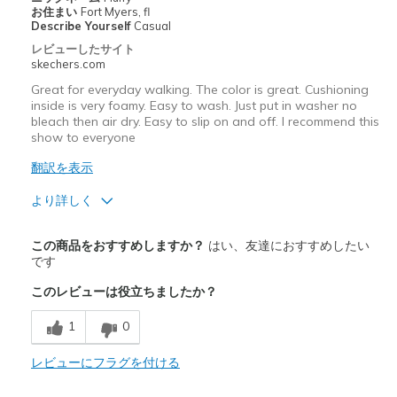
お住まい
Fort Myers, fl
Describe Yourself
Casual
レビューしたサイト
skechers.com
Great for everyday walking. The color is great. Cushioning
inside is very foamy. Easy to wash. Just put in washer no
bleach then air dry. Easy to slip on and off. I recommend this
show to everyone
翻訳を表示
より詳しく
商品満足度が高かったレビュー
この商品をおすすめしますか？
はい、友達におすすめしたい
Attractive Design
です
このレビューは役立ちましたか？
Breathe Well
1
0
Durable
Stylish
レビューにフラグを付ける