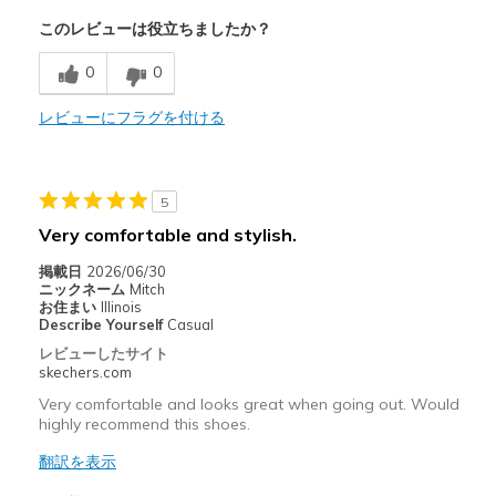
このレビューは役立ちましたか？
Breathe Well
0
0
Comfortable
Stylish
レビューにフラグを付ける
以下に最適
Casual Wear
5
Very comfortable and stylish.
Going Out
掲載日
2026/06/30
Travel
ニックネーム
Mitch
お住まい
Illinois
Describe Yourself
Casual
Width
Feels true to width
レビューしたサイト
Sizing
Feels true to size
skechers.com
View On Shoes
I'm Into Shoes
Very comfortable and looks great when going out. Would
highly recommend this shoes.
翻訳を表示