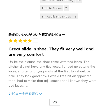
I'm Into Shoes
7
I'm Really Into Shoes
1
最多のいいねがついた肯定的レビュー
5
Great slide in shoe. They fit very well and
are very comfort
Unlike the picture, the shoe came with tied laces. The
pitcher did not have any tied laces. I ended up cutting the
laces, shorter and tying knots at the first top shoelace
hole. They look good now I was a little bit disappointed
that I had to make that adjustment had I known they were
tied laces. I
...
レビュー全体を読む
VS
対