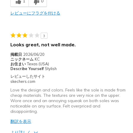
1
0
Comfortable
Stylish
レビューにフラグを付ける
以下に最適
Casual Wear
3
Looks great, not well made.
Width
Feels true to width
Sizing
Feels true to size
掲載日
2026/06/20
ニックネーム
KC
View On Shoes
I'm Into Shoes
お住まい
Texas (USA)
Describe Yourself
Stylish
レビューしたサイト
skechers.com
Love the design and colors. Feels like the sole is made from
cheap materials. The textures are very nice on the upper.
Wore once and an annoying squeak on both soles was
noticeable on any surface. Felt overpriced and
disappointing.
翻訳を表示
より詳しく