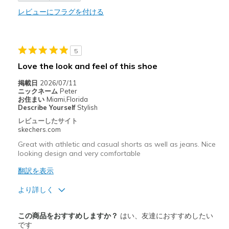
Durable
レビューにフラグを付ける
Stylish
5
Width
Feels true to width
Sizing
Feels true to size
Love the look and feel of this shoe
View On Shoes
Shoes are for Wearing
掲載日
2026/07/11
ニックネーム
Peter
お住まい
Miami,Florida
Describe Yourself
Stylish
レビューしたサイト
skechers.com
Great with athletic and casual shorts as well as jeans. Nice
looking design and very comfortable
翻訳を表示
より詳しく
商品満足度が高かったレビュー
この商品をおすすめしますか？
はい、友達におすすめしたい
Attractive Design
です