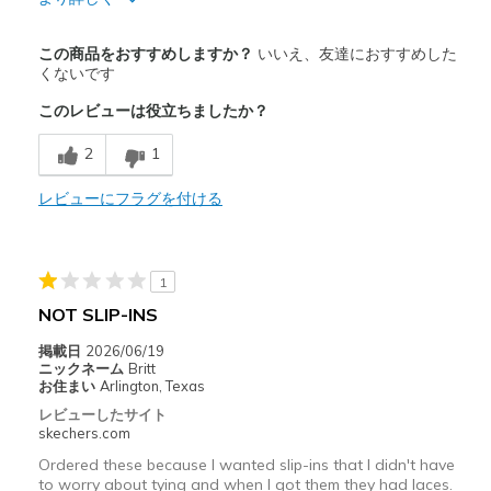
商品満足度が高かったレビュー
この商品をおすすめしますか？
いいえ、友達におすすめした
Attractive Design
くないです
このレビューは役立ちましたか？
Comfortable
2
1
商品が期待と異なったレビュー
Feels cheaply made
レビューにフラグを付ける
Poor Quality
Squeaking noise when walking.
1
NOT SLIP-INS
以下に最適
掲載日
2026/06/19
Casual Wear
ニックネーム
Britt
お住まい
Arlington, Texas
Width
Feels true to width
レビューしたサイト
Sizing
Feels true to size
skechers.com
View On Shoes
Shoes are for Wearing
Ordered these because I wanted slip-ins that I didn't have
to worry about tying and when I got them they had laces.