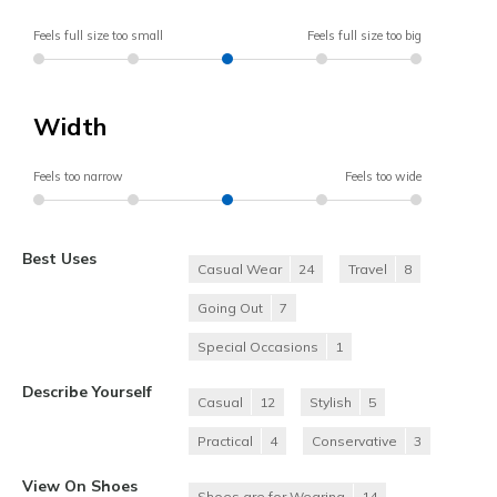
Feels full size too small
Feels full size too big
Width
Feels too narrow
Feels too wide
Best Uses
Casual Wear
24
Travel
8
Going Out
7
Special Occasions
1
Describe Yourself
Casual
12
Stylish
5
Practical
4
Conservative
3
View On Shoes
Shoes are for Wearing
14