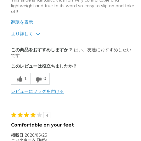
This shoe is fantastic thus far! Very comfortable and
lightweight and true to its word so easy to slip on and take
off!
翻訳を表示
より詳しく
商品満足度が高かったレビュー
この商品をおすすめしますか？
はい、友達におすすめしたい
Breathe Well
です
このレビューは役立ちましたか？
Comfortable
1
0
Durable
レビューにフラグを付ける
以下に最適
Casual Wear
Width
Feels true to width
4
Sizing
Feels true to size
Comfortable on your feet
View On Shoes
Shoes are for Wearing
掲載日
2026/06/25
ニックネーム
Fluffy