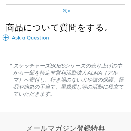
Special Occasions
次
»
Width
Feels true to width
Sizing
Feels true to size
商品について質問をする。
View On Shoes
Shoes are for Wearing
Ask a Question
スケッチャーズBOBSシリーズの売り上げの中
から一部を特定非営利活動法人ALMA（アル
マ）へ寄付し、行き場のない犬や猫の保護、怪
我や病気の手当て、里親探し等の活動に役立て
ていただきます。
メールマガジン登録特典