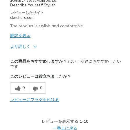
お住まい
West Monroe, La.
Describe Yourself
Stylish
レビューしたサイト
skechers.com
The product is stylish and comfortable.
翻訳を表示
より詳しく
商品満足度が高かったレビュー
この商品をおすすめしますか？
はい、友達におすすめしたい
Breathe Well
です
このレビューは役立ちましたか？
Comfortable
0
0
Durable
Stylish
レビューにフラグを付ける
以下に最適
Casual Wear
レビューを表示する
1-10
一番上に戻る