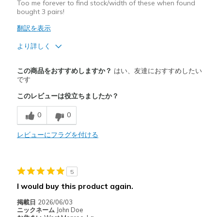
Too me forever to find stock/width of these when found
bought 3 pairs!
翻訳を表示
より詳しく
商品満足度が高かったレビュー
この商品をおすすめしますか？
はい、友達におすすめしたい
Comfortable
です
このレビューは役立ちましたか？
商品が期待と異なったレビュー
Unknown wear (too new)
0
0
以下に最適
レビューにフラグを付ける
Casual Wear
Width
Feels true to width
5
Sizing
Feels true to size
I would buy this product again.
View On Shoes
Shoes are for Wearing
掲載日
2026/06/03
ニックネーム
John Doe