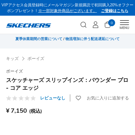
VIPアクセス会員登録時にメールマガジン新規購読で初回購入20%オフクー
ポンプレゼント！
※一部対象外商品がございます。
ご登録はこちら
0
Men
MENU
遅延について
《お盆セール》 対象セール商品が15-20％OFFに。8/16(日)まで
定/コード：OBON2026
キッズ
ボーイズ
ボーイズ
スケッチャーズ スリップインズ：バウンダー プロ
- コア エッジ
お気に入りに追加する
レビューなし
顧客評価4.2/5件
¥ 7,150
(税込)