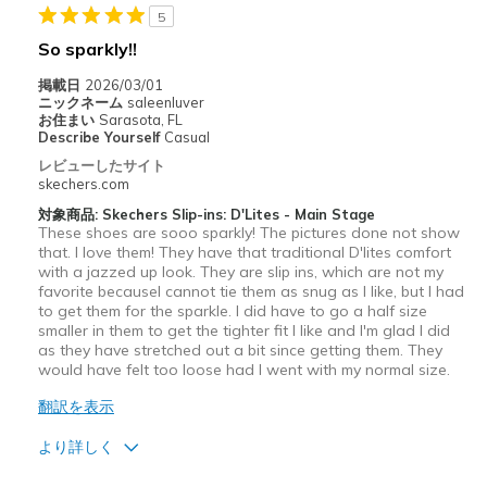
Special Occasions
5
So sparkly!!
View On Shoes
I'm Into Shoes
掲載日
2026/03/01
ニックネーム
saleenluver
お住まい
Sarasota, FL
Describe Yourself
Casual
レビューしたサイト
skechers.com
対象商品: Skechers Slip-ins: D'Lites - Main Stage
These shoes are sooo sparkly! The pictures done not show
that. I love them! They have that traditional D'lites comfort
with a jazzed up look. They are slip ins, which are not my
favorite becauseI cannot tie them as snug as I like, but I had
to get them for the sparkle. I did have to go a half size
smaller in them to get the tighter fit I like and I'm glad I did
as they have stretched out a bit since getting them. They
would have felt too loose had I went with my normal size.
翻訳を表示
より詳しく
商品満足度が高かったレビュー