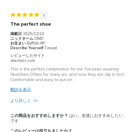
Stylish
5
以下に最適
The perfect shoe
Casual Wear
掲載日
2025/12/10
Going Out
ニックネーム
DMD
お住まい
Buffalo NY
Special Occasions
Describe Yourself
Casual
レビューしたサイト
Travel
skechers.com
This is the perfect combination for me. I've been wearing
Width
Feels true to width
Sketchers D'lites for many yrs. and now they are slip in too!
Sizing
Feels true to size
Comfortable and easy to put on.
View On Shoes
Shoes are for Wearing
翻訳を表示
より詳しく
商品満足度が高かったレビュー
この商品をおすすめしますか？
はい、友達におすすめしたい
Attractive Design
です
このレビューは役立ちましたか？
Comfortable