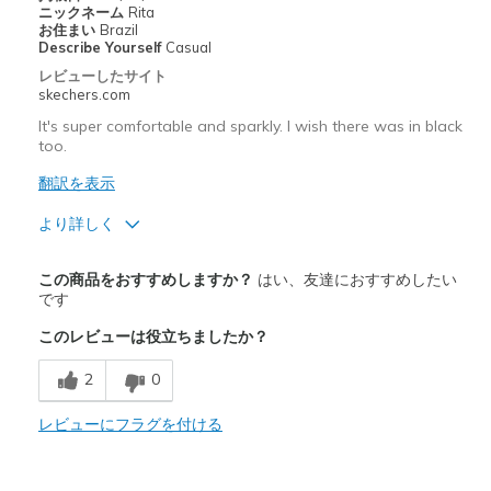
ニックネーム
Rita
お住まい
Brazil
Describe Yourself
Casual
レビューしたサイト
skechers.com
It's super comfortable and sparkly. I wish there was in black
too.
翻訳を表示
より詳しく
商品満足度が高かったレビュー
この商品をおすすめしますか？
はい、友達におすすめしたい
Attractive Design
です
このレビューは役立ちましたか？
Comfortable
2
0
Stylish
レビューにフラグを付ける
以下に最適
Casual Wear