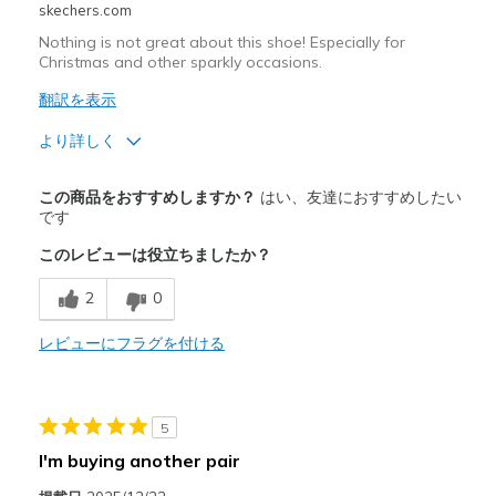
skechers.com
Nothing is not great about this shoe! Especially for
Christmas and other sparkly occasions.
翻訳を表示
より詳しく
商品満足度が高かったレビュー
この商品をおすすめしますか？
はい、友達におすすめしたい
Attractive Design
です
このレビューは役立ちましたか？
Breathe Well
2
0
Comfortable
Durable
レビューにフラグを付ける
Stylish
5
以下に最適
I'm buying another pair
Casual Wear