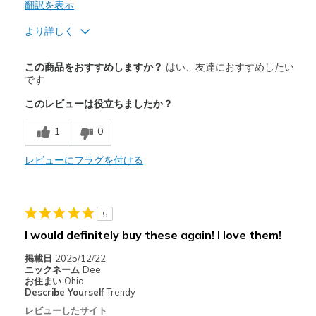
翻訳を表示
より詳しく
商品満足度が高かったレビュー
この商品をおすすめしますか？
はい、友達におすすめしたい
Comfortable
です
このレビューは役立ちましたか？
1
0
レビューにフラグを付ける
5
I would definitely buy these again! I love them!
掲載日
2025/12/22
ニックネーム
Dee
お住まい
Ohio
Describe Yourself
Trendy
レビューしたサイト