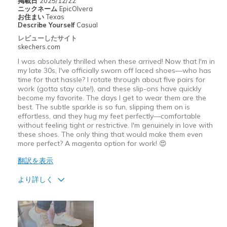
掲載日
2025/12/22
Going Out
ニックネーム
EpicOlvera
お住まい
Texas
Describe Yourself
Casual
Width
Feels true to width
レビューしたサイト
Sizing
Feels true to size
skechers.com
View On Shoes
I'm Really Into Shoes
I was absolutely thrilled when these arrived! Now that I'm in
my late 30s, I've officially sworn off laced shoes—who has
time for that hassle? I rotate through about five pairs for
work (gotta stay cute!), and these slip-ons have quickly
become my favorite. The days I get to wear them are the
best. The subtle sparkle is so fun, slipping them on is
effortless, and they hug my feet perfectly—comfortable
without feeling tight or restrictive. I'm genuinely in love with
these shoes. The only thing that would make them even
more perfect? A magenta option for work! 😍
翻訳を表示
より詳しく
商品満足度が高かったレビュー
Attractive Design