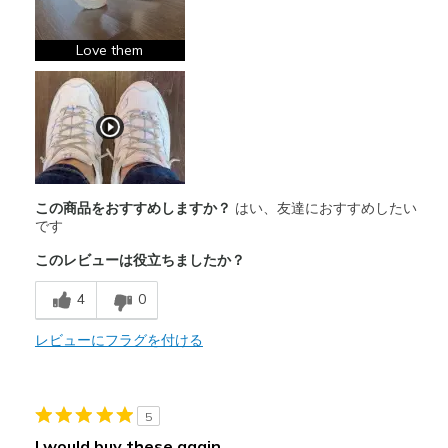
Breathe Well
Comfortable
Love them
Durable
Stylish
以下に最適
Casual Wear
この商品をおすすめしますか？
はい、友達におすすめしたい
です
Travel
このレビューは役立ちましたか？
Width
Feels true to width
4
0
Sizing
Feels true to size
View On Shoes
I'm Really Into Shoes
レビューにフラグを付ける
5
I would buy these again