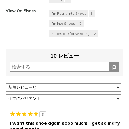
View On Shoes
I'm Really Into Shoes
3
I'm Into Shoes
2
Shoes are for Wearing
2
10 レビュー
5
I want this shoe again sooo much!! I get so many
compliments