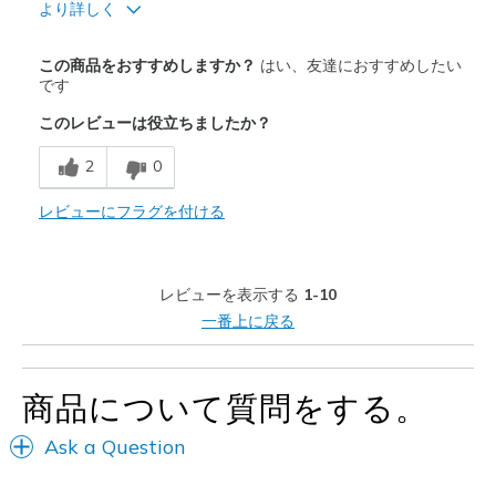
Sizing
Feels true to size
より詳しく
商品満足度が高かったレビュー
この商品をおすすめしますか？
はい、友達におすすめしたい
Attractive Design
です
このレビューは役立ちましたか？
以下に最適
Casual Wear
2
0
Special Occasions
レビューにフラグを付ける
Width
Feels true to width
Sizing
Feels true to size
レビューを表示する
1-10
View On Shoes
I'm Into Shoes
一番上に戻る
商品について質問をする。
Ask a Question