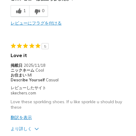
1
0
Stylish
レビューにフラグを付ける
商品が期待と異なったレビュー
Need Break In
以下に最適
5
Love it
Casual Wear
掲載日
2025/11/18
Width
Feels true to width
ニックネーム
Cool
お住まい
MI
Sizing
Feels true to size
Describe Yourself
Casual
View On Shoes
Shoes are for Wearing
レビューしたサイト
skechers.com
Love these sparkling shoes. If u like sparkle u should buy
these
翻訳を表示
より詳しく