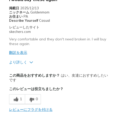
掲載日
2025/12/13
ニックネーム
Goldenmom
お住まい
PA
Describe Yourself
Casual
レビューしたサイト
skechers.com
Very comfortable and they don't need broken in. I will buy
these again.
翻訳を表示
より詳しく
商品満足度が高かったレビュー
この商品をおすすめしますか？
はい、友達におすすめしたい
Attractive Design
です
このレビューは役立ちましたか？
Breathe Well
1
0
Comfortable
Durable
レビューにフラグを付ける