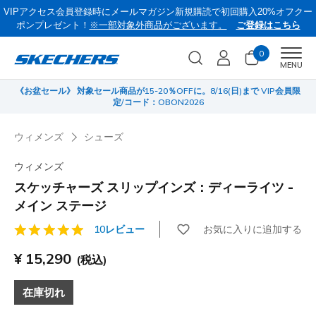
VIPアクセス会員登録時にメールマガジン新規購読で初回購入20%オフクー
ポンプレゼント！
※一部対象外商品がございます。
ご登録はこちら
0
Men
MENU
《お盆セール》 対象セール商品が15-20％OFFに。8/16(日)まで VIP会員限
サ
定/コード：OBON2026
ウィメンズ
シューズ
ウィメンズ
スケッチャーズ スリップインズ：ディーライツ -
メイン ステージ
お気に入りに追加する
10レビュー
顧客評価4.3/5件
¥ 15,290
(税込)
在庫切れ