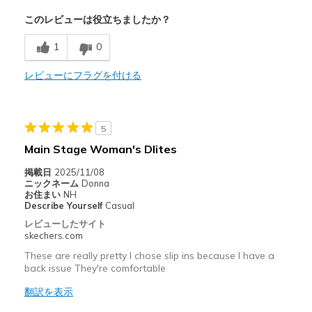
商品満足度が高かったレビュー
このレビューは役立ちましたか？
Attractive Design
1
0
Breathe Well
レビューにフラグを付ける
Comfortable
Durable
5
Stylish
Main Stage Woman's Dlites
以下に最適
掲載日
2025/11/08
ニックネーム
Donna
Casual Wear
お住まい
NH
Describe Yourself
Casual
Going Out
レビューしたサイト
skechers.com
Special Occasions
These are really pretty I chose slip ins because I have a
Travel
back issue They're comfortable
翻訳を表示
Width
Feels true to width