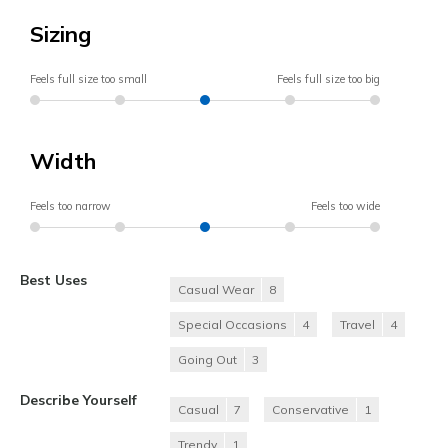
Sizing
Feels full size too small
Feels full size too big
Width
Feels too narrow
Feels too wide
Best Uses
Casual Wear
8
Special Occasions
4
Travel
4
Going Out
3
Describe Yourself
Casual
7
Conservative
1
Trendy
1