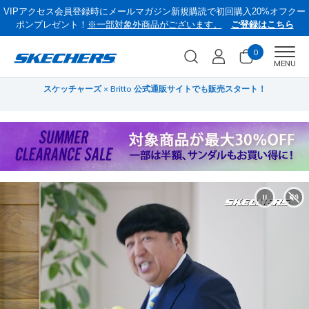
VIPアクセス会員登録時にメールマガジン新規購読で初回購入20%オフクー
ポンプレゼント！
※一部対象外商品がございます。
ご登録はこちら
0
Men
MENU
スケッチャーズ × Britto 公式通販サイトでも販売スタート！
サ