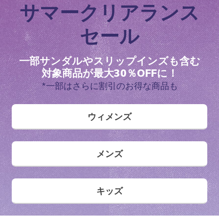
ドステップ プロ サンダル - サルボー
アーフォーム - コージーフィット
- カーリン
ダー プロ
サマークリアランス
メンズ
ガールズ
ボーイズ
メンズ
ワイド
からの値引き
から
¥ 11,550
¥ 8,690
¥ 9,200
¥ 6,490
セール
¥ 14,850
一部サンダルやスリップインズも含む
対象商品が最大30％OFFに！
メンズ スリップインズ
キッズ スリップインズ
*一部はさらに割引のお得な商品も
ウィメンズ
メンズ
キッズ