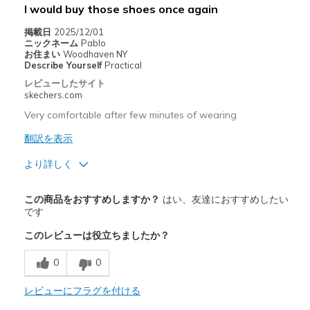
I would buy those shoes once again
Width
Feels true to width
Sizing
Feels true to size
掲載日
2025/12/01
ニックネーム
Pablo
View On Shoes
Shoes are for Wearing
お住まい
Woodhaven NY
Describe Yourself
Practical
レビューしたサイト
skechers.com
Very comfortable after few minutes of wearing
翻訳を表示
より詳しく
商品満足度が高かったレビュー
この商品をおすすめしますか？
はい、友達におすすめしたい
Attractive Design
です
このレビューは役立ちましたか？
Comfortable
0
0
Stylish
レビューにフラグを付ける
以下に最適