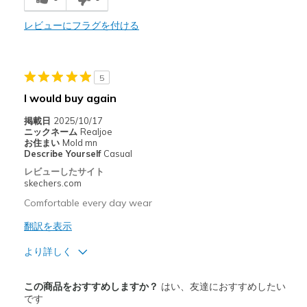
以下に最適
レビューにフラグを付ける
Casual Wear
Width
Feels true to width
5
Sizing
Feels true to size
I would buy again
View On Shoes
I'm Into Shoes
掲載日
2025/10/17
ニックネーム
Realjoe
お住まい
Mold mn
Describe Yourself
Casual
レビューしたサイト
skechers.com
Comfortable every day wear
翻訳を表示
より詳しく
商品満足度が高かったレビュー
この商品をおすすめしますか？
はい、友達におすすめしたい
Attractive Design
です