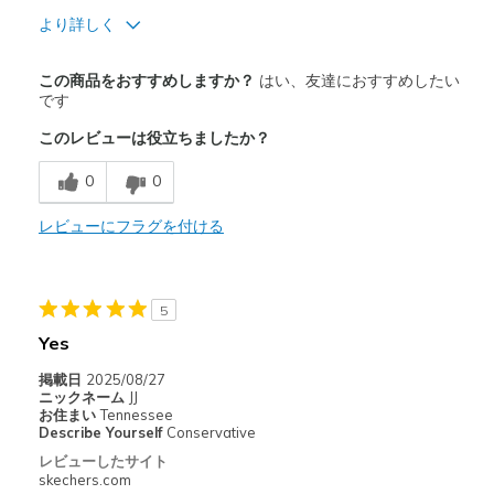
より詳しく
商品満足度が高かったレビュー
この商品をおすすめしますか？
はい、友達におすすめしたい
Attractive Design
です
このレビューは役立ちましたか？
Breathe Well
0
0
Comfortable
Durable
レビューにフラグを付ける
Stylish
5
以下に最適
Yes
Casual Wear
掲載日
2025/08/27
Travel
ニックネーム
JJ
お住まい
Tennessee
Describe Yourself
Conservative
Width
Feels true to width
レビューしたサイト
Sizing
Feels true to size
skechers.com
View On Shoes
I'm Into Shoes