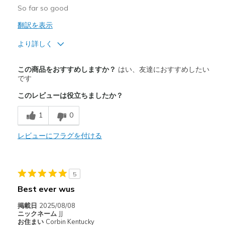
So far so good
翻訳を表示
より詳しく
商品満足度が高かったレビュー
この商品をおすすめしますか？
はい、友達におすすめしたい
Attractive Design
です
このレビューは役立ちましたか？
Breathe Well
1
0
Comfortable
Durable
レビューにフラグを付ける
Stylish
5
以下に最適
Best ever wus
Casual Wear
掲載日
2025/08/08
Going Out
ニックネーム
JJ
お住まい
Corbin Kentucky