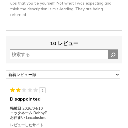
ups that you tie yourself. Not what I was expecting and
think the description is mis-leading. They are being
returned.
10 レビュー
2
Disappointed
掲載日
2026/04/10
ニックネーム
BobbyP
お住まい
Lincolnshire
レビューしたサイト