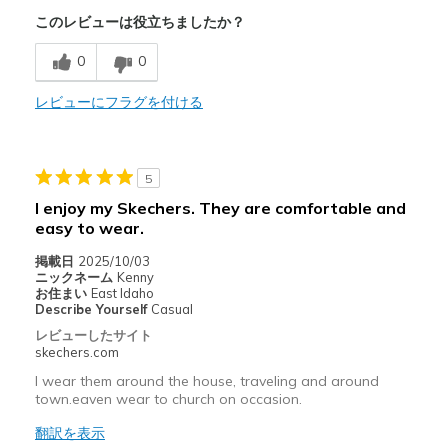
このレビューは役立ちましたか？
Comfortable
0
0
以下に最適
Casual Wear
レビューにフラグを付ける
Width
Feels true to width
Sizing
Feels true to size
5
View On Shoes
Shoes are for Wearing
I enjoy my Skechers. They are comfortable and
easy to wear.
掲載日
2025/10/03
ニックネーム
Kenny
お住まい
East Idaho
Describe Yourself
Casual
レビューしたサイト
skechers.com
I wear them around the house, traveling and around
town.eaven wear to church on occasion.
翻訳を表示