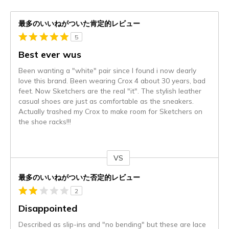
最多のいいねがついた肯定的レビュー
5
Best ever wus
Been wanting a "white" pair since I found i now dearly
love this brand. Been wearing Crox 4 about 30 years, bad
feet. Now Sketchers are the real "it". The stylish leather
casual shoes are just as comfortable as the sneakers.
Actually trashed my Crox to make room for Sketchers on
the shoe racks!!!
VS
対
最多のいいねがついた否定的レビュー
2
Disappointed
Described as slip-ins and "no bending" but these are lace