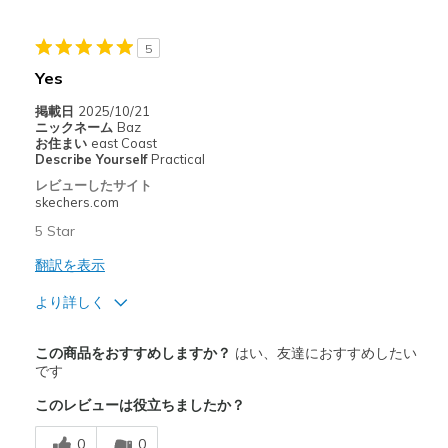
Casual Wear
Travel
5
Yes
Width
Feels true to width
Sizing
Feels true to size
掲載日
2025/10/21
ニックネーム
Baz
View On Shoes
I'm Into Shoes
お住まい
east Coast
Describe Yourself
Practical
レビューしたサイト
skechers.com
5 Star
翻訳を表示
より詳しく
商品満足度が高かったレビュー
この商品をおすすめしますか？
はい、友達におすすめしたい
Comfortable
です
このレビューは役立ちましたか？
商品が期待と異なったレビュー
Need Break In
0
0