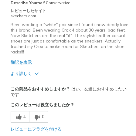
Describe Yourself
Conservative
Width
Feels true to width
レビューしたサイト
Sizing
Feels true to size
skechers.com
View On Shoes
Shoes are for Wearing
Been wanting a "white" pair since I found i now dearly love
this brand. Been wearing Crox 4 about 30 years, bad feet.
Now Sketchers are the real "it". The stylish leather casual
shoes are just as comfortable as the sneakers. Actually
trashed my Crox to make room for Sketchers on the shoe
racks!!!
翻訳を表示
より詳しく
商品満足度が高かったレビュー
この商品をおすすめしますか？
はい、友達におすすめしたい
Attractive Design
です
このレビューは役立ちましたか？
Comfortable
4
0
商品が期待と異なったレビュー
Poor Cushioning
レビューにフラグを付ける