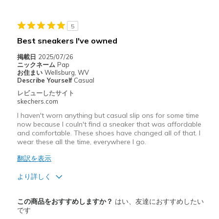
以下に最適
Casual Wear
5
Best sneakers I've owned
Going Out
掲載日
2025/07/26
Special Occasions
ニックネーム
Pap
お住まい
Wellsburg, WV
Travel
Describe Yourself
Casual
レビューしたサイト
Width
Feels true to width
skechers.com
Sizing
Feels half size too small
I haven't worn anything but casual slip ons for some time
View On Shoes
I'm Really Into Shoes
now because I couln't find a sneaker that was affordable
and comfortable. These shoes have changed all of that. I
wear these all the time, everywhere I go.
翻訳を表示
より詳しく
商品満足度が高かったレビュー
この商品をおすすめしますか？
はい、友達におすすめしたい
Attractive Design
です