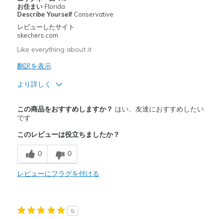
お住まい
Florida
Describe Yourself
Conservative
レビューしたサイト
skechers.com
Like everything about it
翻訳を表示
より詳しく
商品満足度が高かったレビュー
この商品をおすすめしますか？
はい、友達におすすめしたい
Attractive Design
です
このレビューは役立ちましたか？
Comfortable
0
0
商品が期待と異なったレビュー
Great shoe
レビューにフラグを付ける
以下に最適
Casual Wear
5