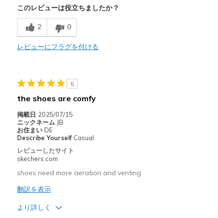
このレビューは役立ちましたか？
Comfortable
2
0
Durable
Stylish
レビューにフラグを付ける
以下に最適
Casual Wear
5
the shoes are comfy
Everywhere
掲載日
2025/07/15
Width
Feels true to width
ニックネーム
JB
お住まい
DE
Sizing
Feels true to size
Describe Yourself
Casual
View On Shoes
Shoes are for Wearing
レビューしたサイト
skechers.com
shoes need more aeration and venting
翻訳を表示
より詳しく