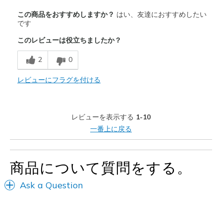
商品満足度が高かったレビュー
この商品をおすすめしますか？
はい、友達におすすめしたい
Comfortable
です
このレビューは役立ちましたか？
商品が期待と異なったレビュー
Need Break In
2
0
Wear Out Quickly
レビューにフラグを付ける
以下に最適
Casual Wear
レビューを表示する
1-10
一番上に戻る
Width
Feels true to width
Sizing
Feels true to size
View On Shoes
Shoes are for Wearing
商品について質問をする。
Ask a Question