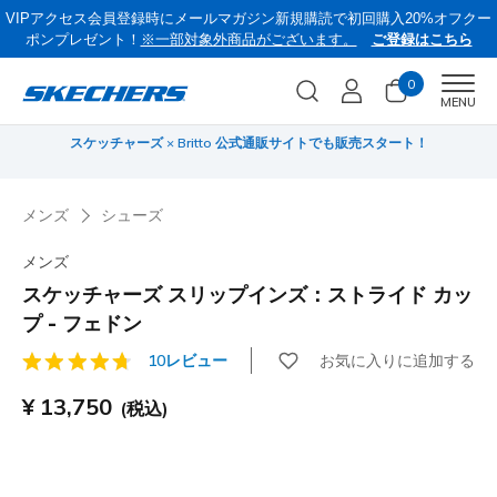
VIPアクセス会員登録時にメールマガジン新規購読で初回購入20%オフクー
ポンプレゼント！
※一部対象外商品がございます。
ご登録はこちら
0
Men
MENU
サマーセール第2弾！クリアランスでサンダルやスリップインズがさらにお
菜
買い得に！
メンズ
シューズ
メンズ
スケッチャーズ スリップインズ：ストライド カッ
プ - フェドン
お気に入りに追加する
10レビュー
顧客評価5/5件
¥ 13,750
(税込)