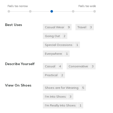
Feels too narrow
Feels too wide
Best Uses
Casual Wear
9
Travel
3
Going Out
2
Special Occasions
1
Everywhere
1
Describe Yourself
Casual
4
Conservative
3
Practical
2
View On Shoes
Shoes are for Wearing
5
I'm Into Shoes
3
I'm Really Into Shoes
1