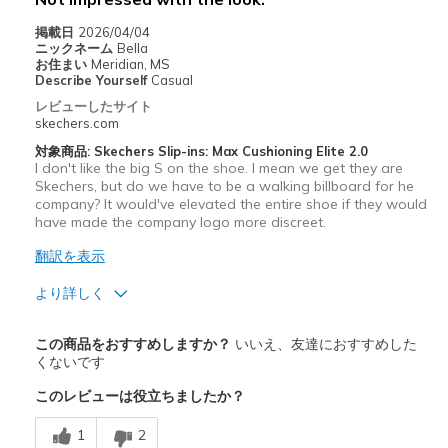
掲載日
2026/04/04
ニックネーム
Bella
お住まい
Meridian, MS
Describe Yourself
Casual
レビューしたサイト
skechers.com
対象商品: Skechers Slip-ins: Max Cushioning Elite 2.0
I don't like the big S on the shoe. I mean we get they are
Skechers, but do we have to be a walking billboard for he
company? It would've elevated the entire shoe if they would
have made the company logo more discreet.
翻訳を表示
より詳しく
商品満足度が高かったレビュー
この商品をおすすめしますか？
いいえ、友達におすすめした
Breathe Well
くないです
このレビューは役立ちましたか？
Comfortable
1
2
Durable