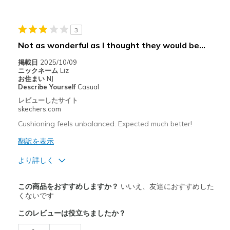
Casual Wear
Width
Feels true to width
3
Sizing
Feels true to size
Not as wonderful as I thought they would be…
掲載日
2025/10/09
ニックネーム
Liz
お住まい
NJ
Describe Yourself
Casual
レビューしたサイト
skechers.com
Cushioning feels unbalanced. Expected much better!
翻訳を表示
より詳しく
商品満足度が高かったレビュー
この商品をおすすめしますか？
いいえ、友達におすすめした
Breathe Well
くないです
このレビューは役立ちましたか？
商品が期待と異なったレビュー