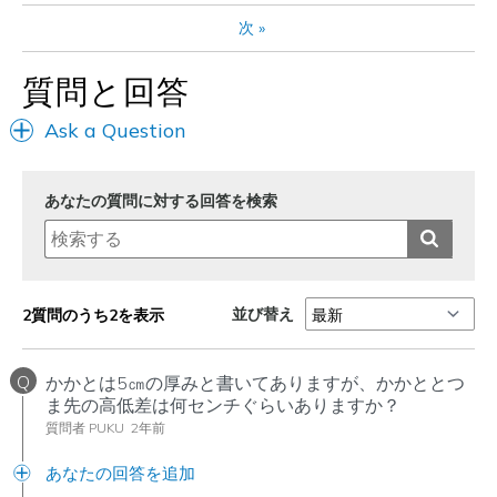
次
»
Special Occasions
Travel
質問と回答
Width
Feels true to width
Ask a Question
Sizing
Feels true to size
View On Shoes
Shoes are for Wearing
あなたの質問に対する回答を検索
並び替え
2質問のうち2を表示
Q
かかとは5㎝の厚みと書いてありますが、かかととつ
ま先の高低差は何センチぐらいありますか？
質問者 PUKU
2年前
あなたの回答を追加