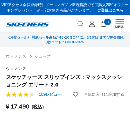
VIPアクセス会員登録時にメールマガジン新規購読で初回購入20%オフクー
ポンプレゼント！
※一部対象外商品がございます。
ご登録はこちら
0
Men
MENU
《お盆セール》 対象セール商品が15-20％OFFに。8/16(日)まで VIP会員限
サ
定/コード：OBON2026
ウィメンズ
シューズ
ウィメンズ
スケッチャーズ スリップインズ：マックスクッシ
ョニング エリート 2.0
お気に入りに追加する
109レビュー
顧客評価4.5/5件
¥ 17,490
(税込)