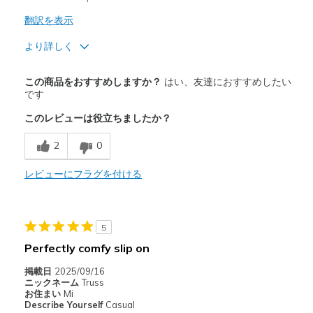
翻訳を表示
より詳しく
商品満足度が高かったレビュー
この商品をおすすめしますか？
はい、友達におすすめしたい
Attractive Design
です
このレビューは役立ちましたか？
Breathe Well
2
0
Comfortable
Stylish
レビューにフラグを付ける
以下に最適
Casual Wear
5
Perfectly comfy slip on
Width
Feels true to width
Sizing
Feels true to size
掲載日
2025/09/16
ニックネーム
Truss
View On Shoes
I'm Into Shoes
お住まい
Mi
Describe Yourself
Casual