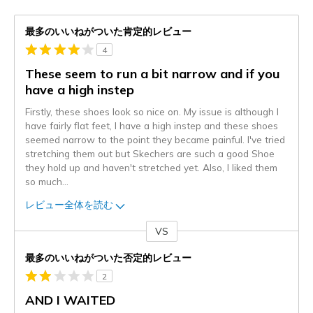
最多のいいねがついた肯定的レビュー
4
These seem to run a bit narrow and if you
have a high instep
Firstly, these shoes look so nice on. My issue is although I
have fairly flat feet, I have a high instep and these shoes
seemed narrow to the point they became painful. I've tried
stretching them out but Skechers are such a good Shoe
they hold up and haven't stretched yet. Also, I liked them
so much
...
レビュー全体を読む
VS
対
最多のいいねがついた否定的レビュー
2
AND I WAITED