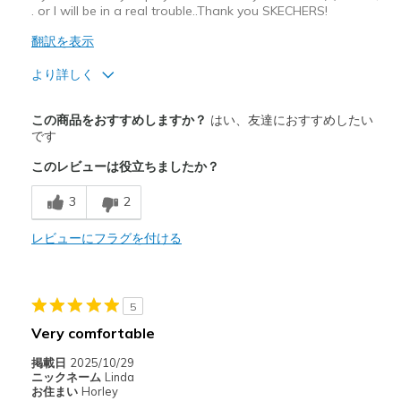
. or I will be in a real trouble..Thank you SKECHERS!
翻訳を表示
より詳しく
商品満足度が高かったレビュー
この商品をおすすめしますか？
はい、友達におすすめしたい
Comfortable
です
このレビューは役立ちましたか？
以下に最適
Work
3
2
Sizing
レビューにフラグを付ける
Feels true to size
5
Very comfortable
掲載日
2025/10/29
ニックネーム
Linda
お住まい
Horley