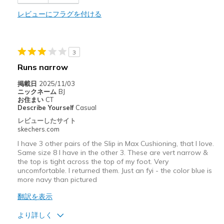
レビューにフラグを付ける
商品が期待と異なったレビュー
Wear Out Quickly
以下に最適
3
Runs narrow
Casual Wear
掲載日
2025/11/03
Going Out
ニックネーム
BJ
お住まい
CT
Width
Feels true to width
Describe Yourself
Casual
Sizing
Feels true to size
レビューしたサイト
skechers.com
View On Shoes
Shoes are for Wearing
I have 3 other pairs of the Slip in Max Cushioning, that I love.
Same size 8 I have in the other 3. These are vert narrow &
the top is tight across the top of my foot. Very
uncomfortable. I returned them. Just an fyi - the color blue is
more navy than pictured
翻訳を表示
より詳しく