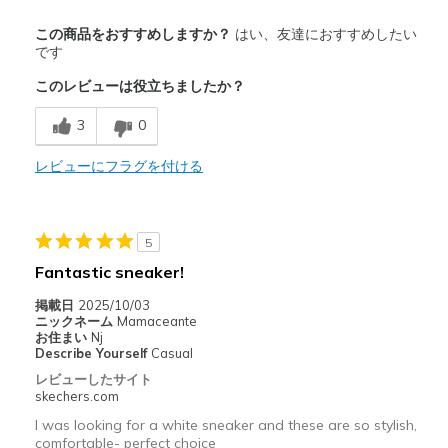
商品満足度が高かったレビュー
この商品をおすすめしますか？
はい、友達におすすめしたい
Attractive Design
です
このレビューは役立ちましたか？
Breathe Well
3
0
Comfortable
Durable
レビューにフラグを付ける
Stylish
5
以下に最適
Fantastic sneaker!
Walking exercise
掲載日
2025/10/03
Width
Feels true to width
ニックネーム
Mamaceante
お住まい
Nj
Sizing
Feels true to size
Describe Yourself
Casual
View On Shoes
Shoes are for Wearing
レビューしたサイト
skechers.com
I was looking for a white sneaker and these are so stylish,
comfortable- perfect choice