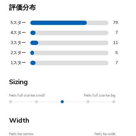
評価分布
5スター
79
4スター
7
3スター
11
2スター
5
1スター
7
Sizing
Feels full size too small
Feels full size too big
Width
Feels too narrow
Feels too wide