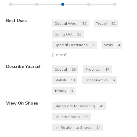
Best Uses
Casual Wear
82
Travel
51
Going Out
23
Special Occasions
7
Work
4
[+
more
]
Describe Yourself
Casual
53
Practical
17
Stylish
13
Conservative
6
Trendy
3
View On Shoes
Shoes are for Wearing
41
I'm Into Shoes
33
I'm Really Into Shoes
14