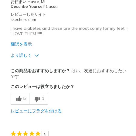
お住まい
Havre, Mt.
Describe Yourself
Casual
レビューしたサイト
skechers.com
I have diabetes and these are the most comfy for my feet !!!
I LOVE THEM !!!!!
翻訳を表示
より詳しく
商品満足度が高かったレビュー
この商品をおすすめしますか？
はい、友達におすすめしたい
Attractive Design
です
このレビューは役立ちましたか？
Breathe Well
5
1
Comfortable
Durable
レビューにフラグを付ける
Stylish
5
以下に最適