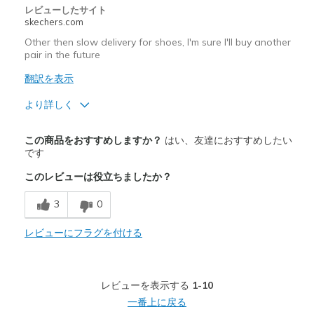
レビューしたサイト
skechers.com
Other then slow delivery for shoes, I'm sure I'll buy another
pair in the future
翻訳を表示
より詳しく
商品満足度が高かったレビュー
この商品をおすすめしますか？
はい、友達におすすめしたい
Attractive Design
です
このレビューは役立ちましたか？
Breathe Well
3
0
Comfortable
Stylish
レビューにフラグを付ける
以下に最適
Casual Wear
レビューを表示する
1-10
一番上に戻る
Going Out