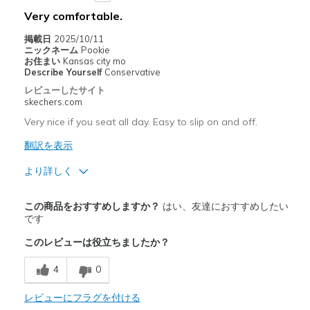
Very comfortable.
Casual Wear
掲載日
2025/10/11
Going Out
ニックネーム
Pookie
お住まい
Kansas city mo
Travel
Describe Yourself
Conservative
レビューしたサイト
Width
Feels true to width
skechers.com
Sizing
Feels true to size
Very nice if you seat all day. Easy to slip on and off.
View On Shoes
Shoes are for Wearing
翻訳を表示
より詳しく
商品満足度が高かったレビュー
この商品をおすすめしますか？
はい、友達におすすめしたい
Breathe Well
です
このレビューは役立ちましたか？
Comfortable
4
0
Durable
レビューにフラグを付ける
以下に最適