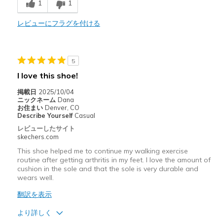
Need Break In
1
1
Poor Cushioning
レビューにフラグを付ける
以下に最適
Casual Wear
5
I love this shoe!
Width
Feels true to width
Sizing
Feels true to size
掲載日
2025/10/04
ニックネーム
Dana
View On Shoes
I'm Into Shoes
お住まい
Denver, CO
Describe Yourself
Casual
レビューしたサイト
skechers.com
This shoe helped me to continue my walking exercise
routine after getting arthritis in my feet. I love the amount of
cushion in the sole and that the sole is very durable and
wears well.
翻訳を表示
より詳しく