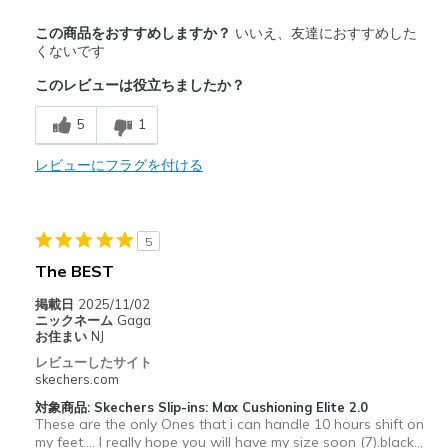
Width
Feels too narrow
この商品をおすすめしますか？
いいえ、友達におすすめした
Sizing
Feels half size too small
くないです
このレビューは役立ちましたか？
5
1
レビューにフラグを付ける
5
The BEST
掲載日
2025/11/02
ニックネーム
Gaga
お住まい
NJ
レビューしたサイト
skechers.com
対象商品: Skechers Slip-ins: Max Cushioning Elite 2.0
These are the only Ones that i can handle 10 hours shift on
my feet…. I really hope you will have my size soon (7).black..,