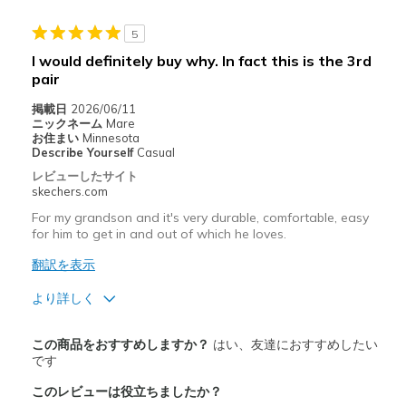
5
I would definitely buy why. In fact this is the 3rd
pair
掲載日
2026/06/11
ニックネーム
Mare
お住まい
Minnesota
Describe Yourself
Casual
レビューしたサイト
skechers.com
For my grandson and it's very durable, comfortable, easy
for him to get in and out of which he loves.
翻訳を表示
より詳しく
商品満足度が高かったレビュー
この商品をおすすめしますか？
はい、友達におすすめしたい
Attractive Design
です
このレビューは役立ちましたか？
Comfortable