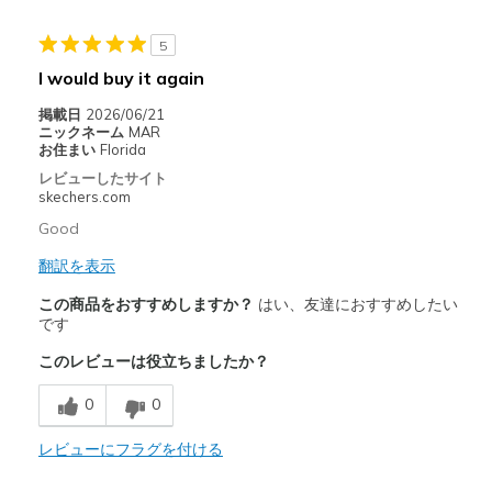
Going Out
5
I would buy it again
Travel
掲載日
2026/06/21
Width
Feels true to width
ニックネーム
MAR
お住まい
Florida
Sizing
Feels true to size
レビューしたサイト
View On Shoes
Shoes are for Wearing
skechers.com
Good
翻訳を表示
この商品をおすすめしますか？
はい、友達におすすめしたい
です
このレビューは役立ちましたか？
0
0
レビューにフラグを付ける