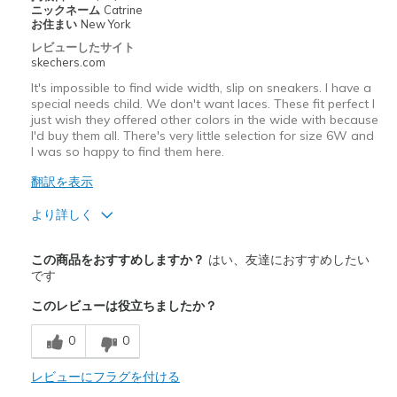
ニックネーム
Catrine
お住まい
New York
Width
Feels true to width
レビューしたサイト
Sizing
Feels true to size
skechers.com
It's impossible to find wide width, slip on sneakers. I have a
special needs child. We don't want laces. These fit perfect I
just wish they offered other colors in the wide with because
I'd buy them all. There's very little selection for size 6W and
I was so happy to find them here.
翻訳を表示
より詳しく
Width
Feels true to width
この商品をおすすめしますか？
はい、友達におすすめしたい
Sizing
Feels true to size
です
このレビューは役立ちましたか？
0
0
レビューにフラグを付ける