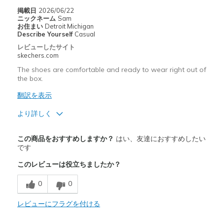
掲載日
2026/06/22
ニックネーム
Sam
お住まい
Detroit Michigan
Describe Yourself
Casual
レビューしたサイト
skechers.com
The shoes are comfortable and ready to wear right out of
the box.
翻訳を表示
より詳しく
商品満足度が高かったレビュー
この商品をおすすめしますか？
はい、友達におすすめしたい
Attractive Design
です
このレビューは役立ちましたか？
Comfortable
0
0
Stylish
レビューにフラグを付ける
以下に最適
Casual Wear