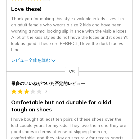
Love these!
Thank you for making this style available in kids sizes. I'm
an adult female who wears a size 2 kids and have been
wanting a normal looking slip in shoe with the visible laces.
A lot of the kids styles do not have the laces and it doesn't
look as good. These are PERFECT, I love the dark blue vs
blac
...
レビュー全体を読む
VS
対
最多のいいねがついた否定的レビュー
3
Omfoetable but not durable for a kid
tough on shoes
I have bought at least ten pairs of these shoes over the
last couple years for my kids. They love them and they are
good shoes in terms of ease of slipping them on,
comfortable, and they stay on securely for recess, sports,