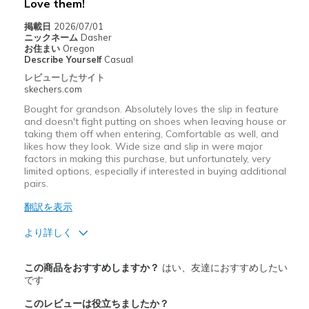
Love them!
Casual Wear
掲載日
2026/07/01
Travel
ニックネーム
Dasher
お住まい
Oregon
Describe Yourself
Casual
Width
Feels true to width
レビューしたサイト
Sizing
Feels true to size
skechers.com
Bought for grandson. Absolutely loves the slip in feature
and doesn't fight putting on shoes when leaving house or
taking them off when entering, Comfortable as well, and
likes how they look. Wide size and slip in were major
factors in making this purchase, but unfortunately, very
limited options, especially if interested in buying additional
pairs.
翻訳を表示
より詳しく
商品満足度が高かったレビュー
この商品をおすすめしますか？
はい、友達におすすめしたい
Comfortable
です
このレビューは役立ちましたか？
以下に最適