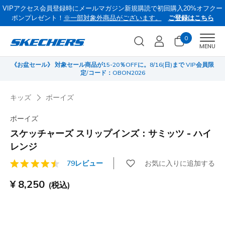
VIPアクセス会員登録時にメールマガジン新規購読で初回購入20%オフクー
ポンプレゼント！
※一部対象外商品がございます。
ご登録はこちら
0
Men
MENU
《お盆セール》 対象セール商品が15-20％OFFに。8/16(日)まで VIP会員限
サ
定/コード：OBON2026
キッズ
ボーイズ
ボーイズ
スケッチャーズ スリップインズ：サミッツ - ハイ
レンジ
お気に入りに追加する
79レビュー
顧客評価4.6/5件
¥ 8,250
(税込)