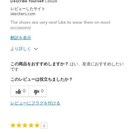
Describe Yourself
Casual
レビューしたサイト
skechers.com
The shoes are very nice! Like to wear them on most
occasions!
翻訳を表示
より詳しく
商品満足度が高かったレビュー
この商品をおすすめしますか？
はい、友達におすすめしたい
Attractive Design
です
このレビューは役立ちましたか？
Breathe Well
0
0
Comfortable
Durable
レビューにフラグを付ける
Stylish
5
以下に最適