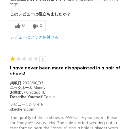
Breathe Well
です
このレビューは役立ちましたか？
Comfortable
0
0
Durable
レビューにフラグを付ける
Width
Feels true to width
Sizing
Feels true to size
View On Shoes
Shoes are for Wearing
1
I have never been more disappointed in a pair of
shoes!
掲載日
2026/06/03
ニックネーム
Mandy
お住まい
Chicago, IL
Describe Yourself
Casual
レビューしたサイト
skechers.com
The quality of these shoes is AWFUL. My son wore these
for *maybe* two weeks. The sole started wearing out, a
tear formed near the "tongue" and a hole is almost worn