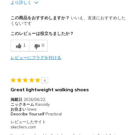
より詳しく
商品が期待と異なったレビュー
この商品をおすすめしますか？
いいえ、友達におすすめした
Poor Quality
くないです
このレビューは役立ちましたか？
hard to slip off
1
0
sole is very thin will have to see how it wears,
レビューにフラグを付ける
以下に最適
Casual Wear
Width
Feels true to width
5
Sizing
Feels true to size
Great lightweight walking shoes
View On Shoes
Shoes are for Wearing
掲載日
2026/06/22
ニックネーム
Kassidy
お住まい
Iowa
Describe Yourself
Practical
レビューしたサイト
skechers.com