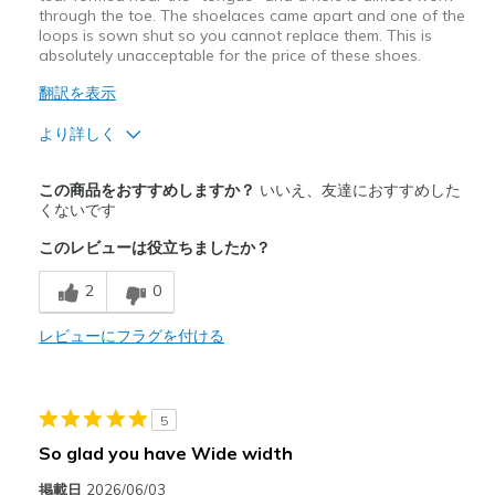
through the toe. The shoelaces came apart and one of the
loops is sown shut so you cannot replace them. This is
absolutely unacceptable for the price of these shoes.
翻訳を表示
より詳しく
商品満足度が高かったレビュー
この商品をおすすめしますか？
いいえ、友達におすすめした
Comfortable
くないです
このレビューは役立ちましたか？
商品が期待と異なったレビュー
Poor Quality
2
0
Wear Out Quickly
レビューにフラグを付ける
shoelaces are not replaceable
以下に最適
5
So glad you have Wide width
Casual Wear
掲載日
2026/06/03
Travel