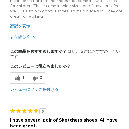
It can be so hard to find shoes that come in "wide" sizes
for children. These come in wide sizes and fit my son's feet
well. He's so picky about shoes, so it's a huge win. They are
great for walking!
翻訳を表示
より詳しく
商品満足度が高かったレビュー
この商品をおすすめしますか？
はい、友達におすすめしたい
Comfortable
です
このレビューは役立ちましたか？
商品が期待と異なったレビュー
Need Break In
1
0
以下に最適
レビューにフラグを付ける
Casual Wear
Width
Feels true to width
5
Sizing
Feels true to size
I have several pair of Sketchers shoes. All have
View On Shoes
I'm Into Shoes
been great.