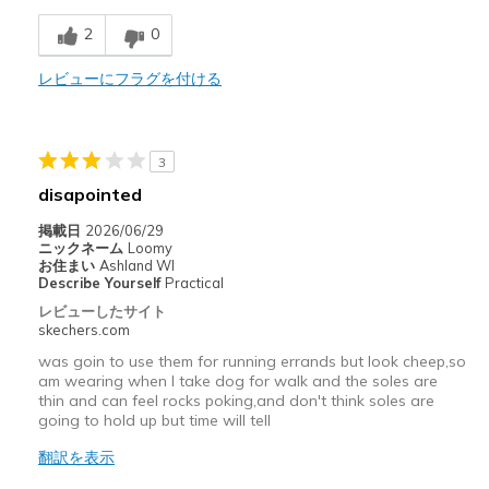
Casual Wear
2
0
Going Out
レビューにフラグを付ける
Width
Feels true to width
Sizing
Feels true to size
3
View On Shoes
Shoes are for Wearing
disapointed
掲載日
2026/06/29
ニックネーム
Loomy
お住まい
Ashland WI
Describe Yourself
Practical
レビューしたサイト
skechers.com
was goin to use them for running errands but look cheep,so
am wearing when I take dog for walk and the soles are
thin and can feel rocks poking,and don't think soles are
going to hold up but time will tell
翻訳を表示