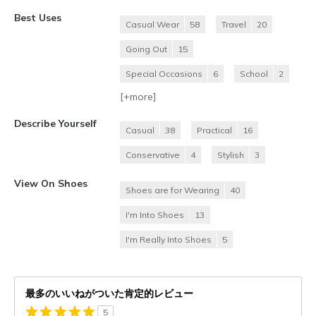
Best Uses
Casual Wear
58
Travel
20
Going Out
15
Special Occasions
6
School
2
[+
more
]
Describe Yourself
Casual
38
Practical
16
Conservative
4
Stylish
3
View On Shoes
Shoes are for Wearing
40
I'm Into Shoes
13
I'm Really Into Shoes
5
最多のいいねがついた肯定的レビュー
5