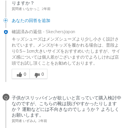
りますか？
質問者 いなかっこ
2年前
あなたの回答を追加
確認済みの返信
-
SkechersJapan
キッズシューズはメンズシューズより少し小さく設計さ
れています。メンズがキッズを履かれる場合は、普段よ
り0.5～1cm大きいサイズをおすすめいたしますが、サイ
ズ感については個人差がございますのでよろしければ店
頭でお試し頂くことをお勧めしております。
Was this answer helpful to you
0
0
Q
子供がスリッパインが欲しいと言っていて購入検討中
なのですが、こちらの靴は脱げやすかったりします
か？ 運動などには不向きなのでしょうか？ よろしく
お願いします。
質問者 いずみん
2年前