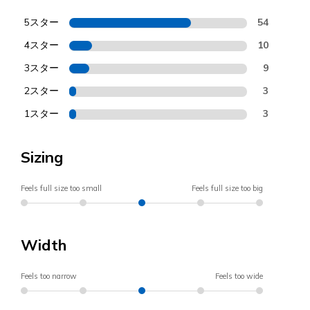
5スター
54
4スター
10
3スター
9
2スター
3
1スター
3
Sizing
Feels full size too small
Feels full size too big
Width
Feels too narrow
Feels too wide