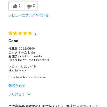
0
0
Durable
Stylish
レビューにフラグを付ける
以下に最適
Casual Wear
5
Good
Play
掲載日
2026/06/04
School
ニックネーム
Julita
お住まい
Milton, Florida
Describe Yourself
Practical
Width
Feels true to width
レビューしたサイト
Sizing
Feels true to size
skechers.com
View On Shoes
I'm Into Shoes
Excellent for work shoes
翻訳を表示
より詳しく
商品満足度が高かったレビュー
この商品をおすすめしますか？
はい、友達におすすめしたい