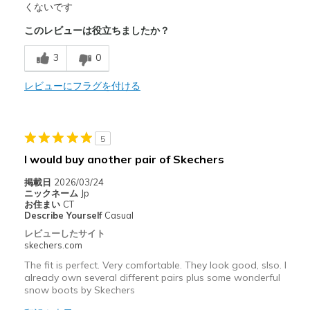
Comfortable
くないです
このレビューは役立ちましたか？
Stylish
3
0
以下に最適
Casual Wear
レビューにフラグを付ける
Width
Feels too narrow
Sizing
Feels half size too small
5
View On Shoes
I'm Into Shoes
I would buy another pair of Skechers
掲載日
2026/03/24
ニックネーム
Jp
お住まい
CT
Describe Yourself
Casual
レビューしたサイト
skechers.com
The fit is perfect. Very comfortable. They look good, slso. I
already own several different pairs plus some wonderful
snow boots by Skechers