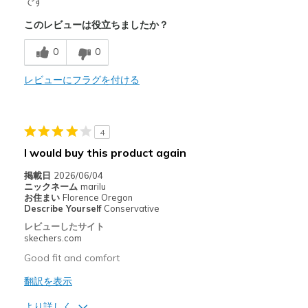
です
このレビューは役立ちましたか？
Breathe Well
0
0
Comfortable
Durable
レビューにフラグを付ける
Lightweight
Stylish
4
I would buy this product again
以下に最適
掲載日
2026/06/04
Casual Wear
ニックネーム
marilu
お住まい
Florence Oregon
Work
Describe Yourself
Conservative
レビューしたサイト
Width
Feels true to width
skechers.com
Sizing
Feels true to size
Good fit and comfort
View On Shoes
I'm Into Shoes
翻訳を表示
より詳しく