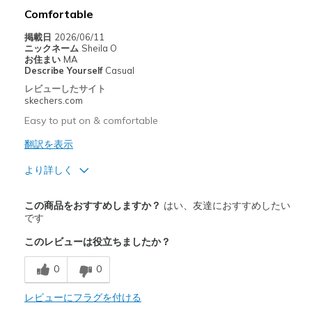
Comfortable
掲載日
2026/06/11
ニックネーム
Sheila O
お住まい
MA
Describe Yourself
Casual
レビューしたサイト
skechers.com
Easy to put on & comfortable
翻訳を表示
より詳しく
商品満足度が高かったレビュー
この商品をおすすめしますか？
はい、友達におすすめしたい
Attractive Design
です
このレビューは役立ちましたか？
Comfortable
0
0
以下に最適
Casual Wear
レビューにフラグを付ける