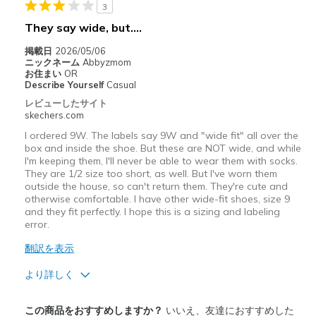
3
They say wide, but....
Width
Feels too narrow
Sizing
Feels true to size
掲載日
2026/05/06
ニックネーム
Abbyzmom
View On Shoes
Shoes are for Wearing
お住まい
OR
Describe Yourself
Casual
レビューしたサイト
skechers.com
I ordered 9W. The labels say 9W and "wide fit" all over the
box and inside the shoe. But these are NOT wide, and while
I'm keeping them, I'll never be able to wear them with socks.
They are 1/2 size too short, as well. But I've worn them
outside the house, so can't return them. They're cute and
otherwise comfortable. I have other wide-fit shoes, size 9
and they fit perfectly. I hope this is a sizing and labeling
error.
翻訳を表示
より詳しく
商品満足度が高かったレビュー
この商品をおすすめしますか？
いいえ、友達におすすめした