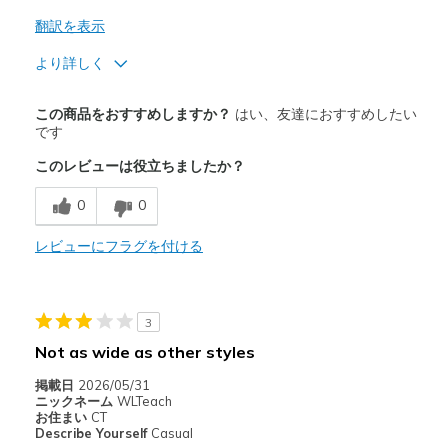
翻訳を表示
より詳しく
商品満足度が高かったレビュー
この商品をおすすめしますか？
はい、友達におすすめしたい
Attractive Design
です
このレビューは役立ちましたか？
Comfortable
0
0
Durable
レビューにフラグを付ける
商品が期待と異なったレビュー
Need Break In
以下に最適
3
Not as wide as other styles
Casual Wear
掲載日
2026/05/31
Width
Feels true to width
ニックネーム
WLTeach
お住まい
CT
Sizing
Feels true to size
Describe Yourself
Casual
View On Shoes
Shoes are for Wearing