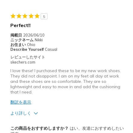
Width
Feels true to width
5
Perfect!!
掲載日
2026/06/10
ニックネーム
Nikki
お住まい
Ohio
Describe Yourself
Casual
レビューしたサイト
skechers.com
I love these! I purchased these to be my new work shoes.
They did not disappoint. I am on my feet all day at work
and these shoes are so comfortable. They are so
lightweight and easy to move in and add the cushioning
that I need.
翻訳を表示
より詳しく
商品満足度が高かったレビュー
この商品をおすすめしますか？
はい、友達におすすめしたい
Attractive Design