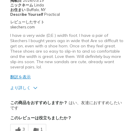
掲載日
2026/03/19
ニックネーム
Linda
Special Occasions
お住まい
Buffalo, NY
Describe Yourself
Practical
Travel
レビューしたサイト
skechers.com
Width
Feels true to width
I have a very wide (D,E ) width foot. I have a pair of
Sizing
Feels true to size
Skechers I bought years ago in wide that Are so difficult to
get on, even with a shoe horn. Once on they feel great.
View On Shoes
I'm Really Into Shoes
These shoes are so easy to slip-in to and so comfortable
and the width is great. Love them. Will definitely buy more
slip-ins soon. The new sandals are cute, already want
several pairs, lol.
翻訳を表示
より詳しく
商品満足度が高かったレビュー
この商品をおすすめしますか？
はい、友達におすすめしたい
Breathe Well
です
このレビューは役立ちましたか？
Comfortable
3
1
Durable