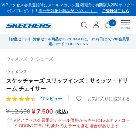
VIPアクセス会員登録時にメールマガジン新規購読で初回購入20%オフクー
ポンプレゼント！
※一部対象外商品がございます。
ご登録はこちら
0
Men
MENU
《お盆セール》 対象セール商品が15-20％OFFに。8/16(日)まで VIP会員限
サ
定/コード：OBON2026
ウィメンズ
シューズ
ウィメンズ
スケッチャーズ スリップインズ：サミッツ - ドリ
ーム チェイサー
お気に入りに追加する
10レビュー
顧客評価5/5件
からの値引き
¥ 12,650
から
¥ 7,500
(税込)
VIPアクセス会員限定 / セール価格からさらに15％オフ / コー
ド OBON2026 / *対象外のカラーを含む場合があります