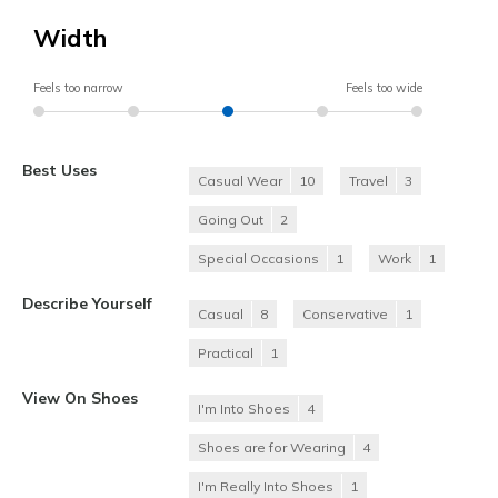
Width
Feels too narrow
Feels too wide
Best Uses
Casual Wear
10
Travel
3
Going Out
2
Special Occasions
1
Work
1
Describe Yourself
Casual
8
Conservative
1
Practical
1
View On Shoes
I'm Into Shoes
4
Shoes are for Wearing
4
I'm Really Into Shoes
1