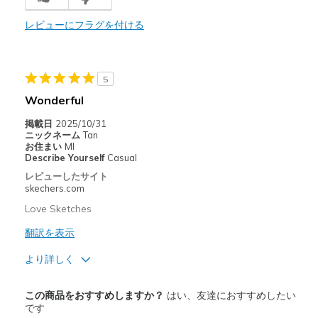
I love the new slip-in! Wide shoe.
レビューにフラグを付ける
商品が期待と異なったレビュー
no cons to this shoe
5
Wonderful
以下に最適
掲載日
2025/10/31
Casual Wear
ニックネーム
Tan
お住まい
MI
Width
Feels true to width
Describe Yourself
Casual
Sizing
Feels true to size
レビューしたサイト
skechers.com
View On Shoes
I'm Into Shoes
Love Sketches
翻訳を表示
より詳しく
商品満足度が高かったレビュー
この商品をおすすめしますか？
はい、友達におすすめしたい
Comfortable
です