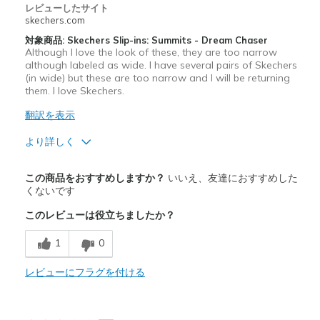
レビューしたサイト
skechers.com
対象商品: Skechers Slip-ins: Summits - Dream Chaser
Although I love the look of these, they are too narrow
although labeled as wide. I have several pairs of Skechers
(in wide) but these are too narrow and I will be returning
them. I love Skechers.
翻訳を表示
より詳しく
商品満足度が高かったレビュー
この商品をおすすめしますか？
いいえ、友達におすすめした
Attractive Design
くないです
このレビューは役立ちましたか？
商品が期待と異なったレビュー
Run narrow
1
0
以下に最適
レビューにフラグを付ける
Casual Wear
Travel