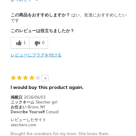
商品満足度が高かったレビュー
この商品をおすすめしますか？
はい、友達におすすめしたい
Comfortable
です
このレビューは役立ちましたか？
以下に最適
Casual Wear
1
0
Width
レビューにフラグを付ける
Feels true to width
Sizing
Feels true to size
View On Shoes
Shoes are for Wearing
4
I would buy this product again.
掲載日
2026/06/03
ニックネーム
Skecher girl
お住まい
Bronx, NY
Describe Yourself
Casual
レビューしたサイト
skechers.com
Bought the sneakers for my mom. She loves them.