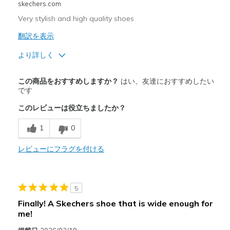
skechers.com
Very stylish and high quality shoes
翻訳を表示
より詳しく
商品満足度が高かったレビュー
この商品をおすすめしますか？
はい、友達におすすめしたい
Attractive Design
です
このレビューは役立ちましたか？
Breathe Well
1
0
Comfortable
Durable
レビューにフラグを付ける
Stylish
5
以下に最適
Finally! A Skechers shoe that is wide enough for
Casual Wear
me!
Going Out