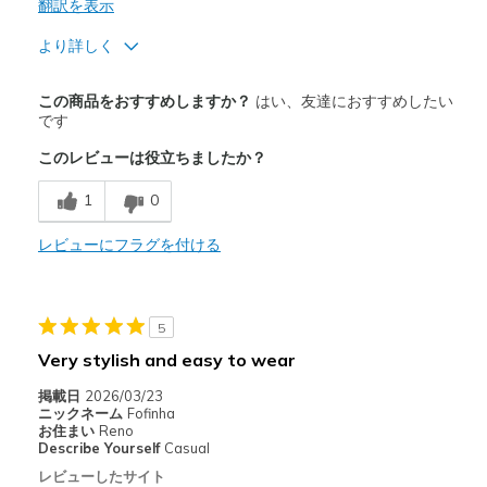
翻訳を表示
より詳しく
商品満足度が高かったレビュー
この商品をおすすめしますか？
はい、友達におすすめしたい
Comfortable
です
このレビューは役立ちましたか？
以下に最適
Casual Wear
1
0
Going Out
レビューにフラグを付ける
Travel
Width
Feels true to width
5
Sizing
Feels true to size
Very stylish and easy to wear
View On Shoes
Shoes are for Wearing
掲載日
2026/03/23
ニックネーム
Fofinha
お住まい
Reno
Describe Yourself
Casual
レビューしたサイト