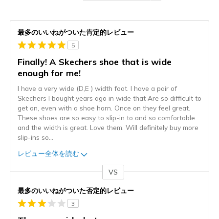
最多のいいねがついた肯定的レビュー
5
Finally! A Skechers shoe that is wide
enough for me!
I have a very wide (D,E ) width foot. I have a pair of
Skechers I bought years ago in wide that Are so difficult to
get on, even with a shoe horn. Once on they feel great.
These shoes are so easy to slip-in to and so comfortable
and the width is great. Love them. Will definitely buy more
slip-ins so
...
レビュー全体を読む
VS
対
最多のいいねがついた否定的レビュー
3