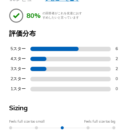
80%
の回答者がこれを友達におす
すめしたいと言っています
評価分布
5スター
6
4スター
2
3スター
2
2スター
0
1スター
0
Sizing
Feels full size too small
Feels full size too big