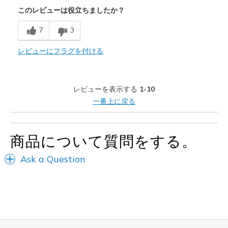
このレビューは役立ちましたか？
以下に最適
Casual Wear
7
3
Width
レビューにフラグを付ける
Feels true to width
Sizing
Feels true to size
View On Shoes
I'm Into Shoes
レビューを表示する
1-10
一番上に戻る
商品について質問をする。
Ask a Question