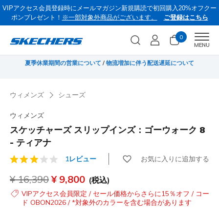
VIPアクセス会員登録時にメールマガジン新規購読で初回購入20%オフクー
ポンプレゼント！
※一部対象外商品がございます。
ご登録はこちら
0
Men
MENU
無料
夏季休業期間の営業について
/
物流増加に伴う配送遅延について
《
ウィメンズ
シューズ
ウィメンズ
スケッチャーズ スリップインズ：ゴーウォーク 8
- ティアナ
お気に入りに追加する
1レビュー
顧客評価5/5件
からの値引き
¥ 16,390
から
¥ 9,800
(税込)
VIPアクセス会員限定 / セール価格からさらに15％オフ / コー
ド OBON2026 / *対象外のカラーを含む場合があります