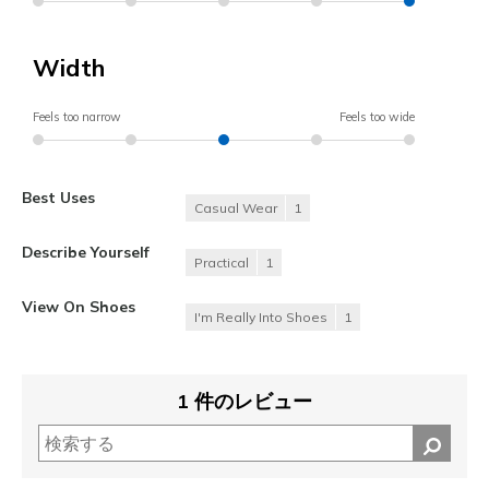
Width
Feels too narrow
Feels too wide
Best Uses
Casual Wear
1
Describe Yourself
Practical
1
View On Shoes
I'm Really Into Shoes
1
1 件のレビュー