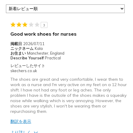
3
Good work shoes for nurses
掲載日
2026/07/11
ニックネーム
Kala
お住まい
Manchester, England
Describe Yourself
Practical
レビューしたサイト
skechers.co.uk
The shoes are great and very comfortable, I wear them to
work as a nurse and I'm very active on my feet on a 12 hour
shift. I have not had any foot or leg aches. The only
problem I have is the outsole of the shoes makes a squeaky
noise while walking which is very annoying. However, the
shoes are very stylish, I won't be wearing them or
repurchasing them.
翻訳を表示
より詳しく