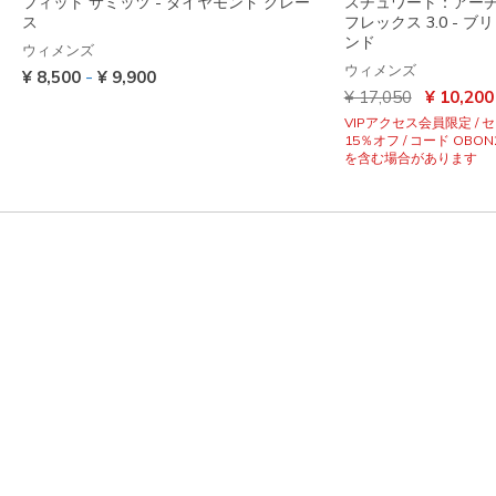
フィット サミッツ - ダイヤモンド グレー
スチュワート：アーチ
ス
フレックス 3.0 - 
ンド
ウィメンズ
ウィメンズ
-
¥ 8,500
¥ 9,900
からの値引き
から
¥ 17,050
¥ 10,200
VIPアクセス会員限定 /
15％オフ / コード OBON
を含む場合があります