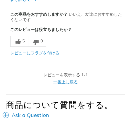
商品満足度が高かったレビュー
この商品をおすすめしますか？
いいえ、友達におすすめした
Attractive Design
くないです
このレビューは役立ちましたか？
Breathe Well
5
0
Comfortable
Stylish
レビューにフラグを付ける
商品が期待と異なったレビュー
Poor outsole
レビューを表示する
1-1
一番上に戻る
以下に最適
Casual Wear
商品について質問をする。
Width
Feels true to width
Ask a Question
Sizing
Feels full size too big
View On Shoes
I'm Really Into Shoes