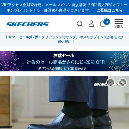
VIPアクセス会員登録時にメールマガジン新規購読で初回購入20%オフクー
ポンプレゼント！
※一部対象外商品がございます。
ご登録はこちら
0
Men
MENU
員限
サマーセール第2弾！クリアランスでサンダルやスリップインズがさらにお
菜
買い得に！