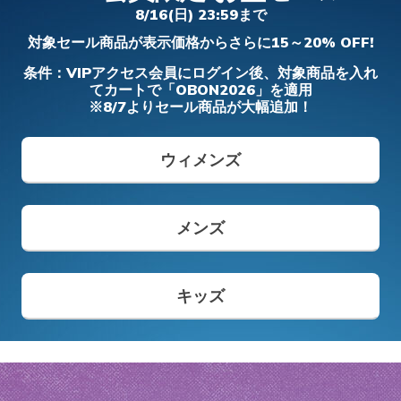
フィット ディーライツ 330 - モダン レト
アーフォーム - コージーフィット
- カーリン
ダー プロ
8/16(日) 23:59まで
ロ ジョガー
ガールズ
ボーイズ
メンズ
ワイド
対象セール商品が表示価格からさらに15～20% OFF!
メンズ
からの値引き
から
¥ 8,690
¥ 5,900
¥ 6,490
¥ 14,850
¥ 19,690
条件：VIPアクセス会員にログイン後、対象商品を入れ
てカートで「OBON2026」を適用
※8/7よりセール商品が大幅追加！
メンズ スリップインズ
キッズ スリップインズ
ウィメンズ
メンズ
キッズ