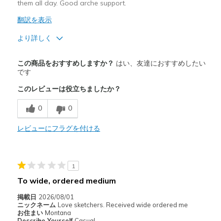
them all day. Good arche support.
翻訳を表示
より詳しく
商品満足度が高かったレビュー
この商品をおすすめしますか？
はい、友達におすすめしたい
Breathe Well
です
このレビューは役立ちましたか？
Comfortable
0
0
Durable
レビューにフラグを付ける
以下に最適
Casual Wear
Travel
1
To wide, ordered medium
Width
Feels true to width
Sizing
Feels half size too small
掲載日
2026/08/01
ニックネーム
Love sketchers. Received wide ordered me
View On Shoes
I'm Into Shoes
お住まい
Montana
Describe Yourself
Casual