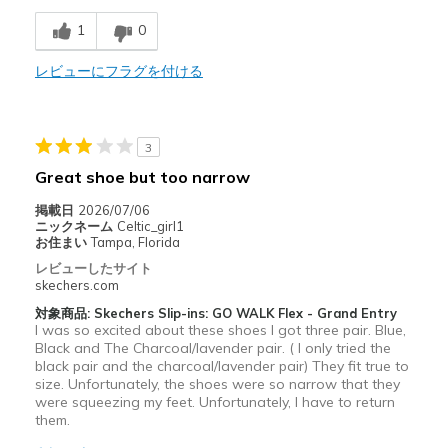
以下に最適
1
0
Casual Wear
レビューにフラグを付ける
Width
Feels true to width
Sizing
Feels true to size
View On Shoes
Shoes are for Wearing
3
Great shoe but too narrow
掲載日
2026/07/06
ニックネーム
Celtic_girl1
お住まい
Tampa, Florida
レビューしたサイト
skechers.com
対象商品: Skechers Slip-ins: GO WALK Flex - Grand Entry
I was so excited about these shoes I got three pair. Blue,
Black and The Charcoal/lavender pair. ( I only tried the
black pair and the charcoal/lavender pair) They fit true to
size. Unfortunately, the shoes were so narrow that they
were squeezing my feet. Unfortunately, I have to return
them.