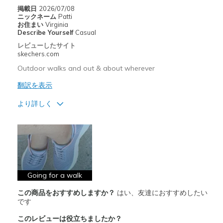
掲載日
2026/07/08
靴をどのようにお考えですか
大好きで夢中になるもの
ニックネーム
Patti
お住まい
Virginia
Describe Yourself
Casual
レビューしたサイト
skechers.com
Outdoor walks and out & about wherever
翻訳を表示
より詳しく
商品満足度が高かったレビュー
Attractive Design
Breathe Well
Comfortable
Going for a walk
この商品をおすすめしますか？
はい、友達におすすめしたい
Durable
です
Stylish
このレビューは役立ちましたか？