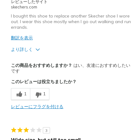
Sizing
Feels half size too small
レビューしたサイト
skechers.com
View On Shoes
Shoes are for Wearing
I bought this shoe to replace another Skecher shoe I wore
out. I wear this shoe mostly when I go out walking and run
errands.
翻訳を表示
より詳しく
商品満足度が高かったレビュー
この商品をおすすめしますか？
はい、友達におすすめしたい
Attractive Design
です
このレビューは役立ちましたか？
Breathe Well
1
1
Comfortable
Durable
レビューにフラグを付ける
Stylish
3
以下に最適
Wide size, but still too small