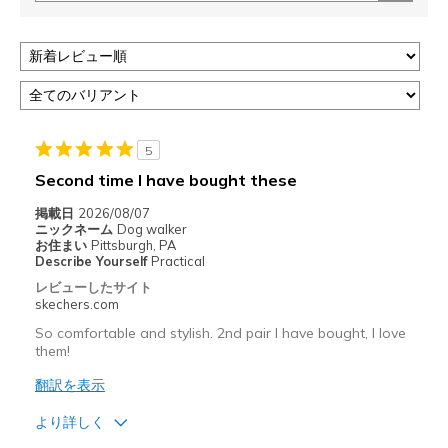
5
Second time I have bought these
掲載日
2026/08/07
ニックネーム
Dog walker
お住まい
Pittsburgh, PA
Describe Yourself
Practical
レビューしたサイト
skechers.com
So comfortable and stylish. 2nd pair I have bought, I love
them!
翻訳を表示
より詳しく