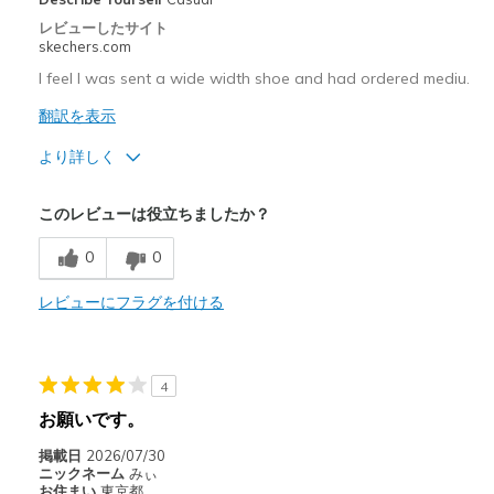
レビューしたサイト
skechers.com
I feel I was sent a wide width shoe and had ordered mediu.
翻訳を表示
より詳しく
商品満足度が高かったレビュー
このレビューは役立ちましたか？
Comfortable
0
0
以下に最適
レビューにフラグを付ける
Casual Wear
Width
Feels too wide
Sizing
Feels half size too big
4
View On Shoes
Shoes are for Wearing
お願いです。
掲載日
2026/07/30
ニックネーム
みぃ
お住まい
東京都