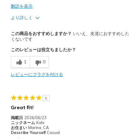
翻訳を表示
より詳しく
商品満足度が高かったレビュー
この商品をおすすめしますか？
いいえ、友達におすすめした
Attractive Design
くないです
このレビューは役立ちましたか？
Stylish
1
0
商品が期待と異なったレビュー
Need Break In
レビューにフラグを付ける
Poor Cushioning
以下に最適
5
Great fit!
Casual Wear
掲載日
2026/06/23
Travel
ニックネーム
Kahi
お住まい
Marina, CA
Width
Feels too narrow
Describe Yourself
Casual