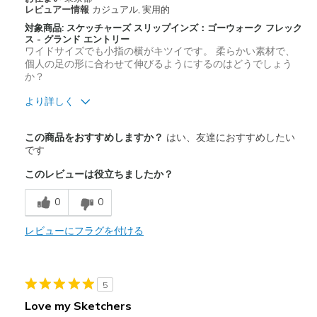
レビュアー情報
カジュアル, 実用的
対象商品: スケッチャーズ スリップインズ：ゴーウォーク フレック
ス - グランド エントリー
ワイドサイズでも小指の横がキツイです。 柔らかい素材で、
個人の足の形に合わせて伸びるようにするのはどうでしょう
か？
より詳しく
商品満足度が高かったレビュー
この商品をおすすめしますか？
はい、友達におすすめしたい
かかとをガッチリ捕まえてくれて、足が前にずれなくて爪先が楽
です
になりました。
このレビューは役立ちましたか？
快適さ
0
0
商品が期待と異なったレビュー
レビューにフラグを付ける
もっと幅広サイズを企画してください。お願いします。
履きづらい
5
サイズについて
ちょうどだと感じる
Love my Sketchers
幅について
狭いと感じる