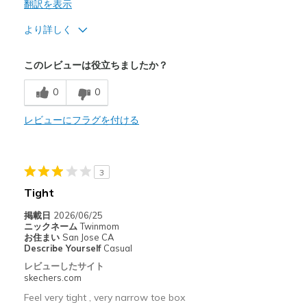
翻訳を表示
より詳しく
商品満足度が高かったレビュー
このレビューは役立ちましたか？
Attractive Design
0
0
Comfortable
レビューにフラグを付ける
Width
Feels too narrow
Sizing
Feels true to size
View On Shoes
I'm Into Shoes
3
Tight
掲載日
2026/06/25
ニックネーム
Twinmom
お住まい
San Jose CA
Describe Yourself
Casual
レビューしたサイト
skechers.com
Feel very tight , very narrow toe box