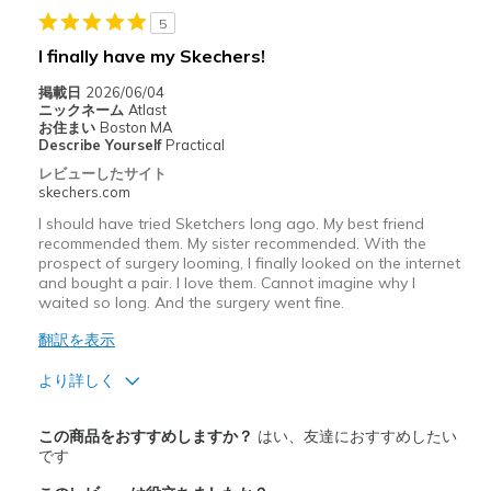
5
I finally have my Skechers!
掲載日
2026/06/04
ニックネーム
Atlast
お住まい
Boston MA
Describe Yourself
Practical
レビューしたサイト
skechers.com
I should have tried Sketchers long ago. My best friend
recommended them. My sister recommended. With the
prospect of surgery looming, I finally looked on the internet
and bought a pair. I love them. Cannot imagine why I
waited so long. And the surgery went fine.
翻訳を表示
より詳しく
商品満足度が高かったレビュー
この商品をおすすめしますか？
はい、友達におすすめしたい
Attractive Design
です