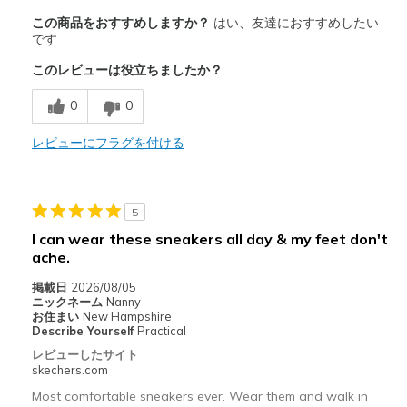
商品満足度が高かったレビュー
この商品をおすすめしますか？
はい、友達におすすめしたい
Attractive Design
です
このレビューは役立ちましたか？
Breathe Well
0
0
Comfortable
Durable
レビューにフラグを付ける
Stylish
5
以下に最適
I can wear these sneakers all day & my feet don't
Casual Wear
ache.
Travel
掲載日
2026/08/05
ニックネーム
Nanny
Width
Feels true to width
お住まい
New Hampshire
Describe Yourself
Practical
Sizing
Feels true to size
レビューしたサイト
View On Shoes
Shoes are for Wearing
skechers.com
Most comfortable sneakers ever. Wear them and walk in