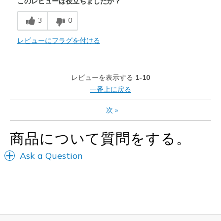
このレビューは役立ちましたか？
Breathe Well
3
0
Durable
Stylish
レビューにフラグを付ける
以下に最適
Casual Wear
レビューを表示する
1-10
一番上に戻る
Sizing
Feels true to size
View On Shoes
Shoes are for Wearing
次
»
商品について質問をする。
Ask a Question