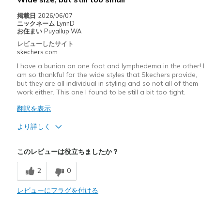
Casual Wear
掲載日
2026/06/07
Travel
ニックネーム
LynnD
お住まい
Puyallup WA
Width
Feels true to width
レビューしたサイト
Sizing
skechers.com
Feels true to size
View On Shoes
Shoes are for Wearing
I have a bunion on one foot and lymphedema in the other! I
am so thankful for the wide styles that Skechers provide,
but they are all individual in styling and so not all of them
work either. This one I found to be still a bit too tight.
翻訳を表示
より詳しく
商品満足度が高かったレビュー
このレビューは役立ちましたか？
Attractive Design
2
0
Sizing
Feels half size too small
レビューにフラグを付ける