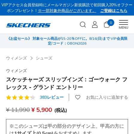
VIPアクセス会員登録時にメールマガジン新規購読で初回購入20%オフクー
ポンプレゼント！
※一部対象外商品がございます。
ご登録はこちら
0
Men
MENU
《お盆セール》 対象セール商品が15-20％OFFに。8/16(日)まで VIP会員限
サ
定/コード：OBON2026
ウィメンズ
シューズ
ウィメンズ
スケッチャーズ スリップインズ：ゴーウォーク フ
レックス - グランド エントリー
お気に入りに追加する
383レビュー
顧客評価3.3/5件
からの値引き
¥ 11,990
から
¥ 5,900
(税込)
※このシューズは甲の部分のデザイン上、甲高の方に
は
1サイズ上(0.5cm)
をおすすめします。