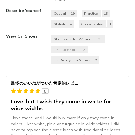
Describe Yourself
Casual
19
Practical
13
Stylish
4
Conservative
3
View On Shoes
Shoes are for Wearing
30
I'm Into Shoes
7
I'm Really Into Shoes
2
最多のいいねがついた肯定的レビュー
5
Love, but I wish they came in white for
wide widths
I love these, and I would buy more if only they came in
colors I like: white, pink, or turquoise in wide widths. I did
have to replace the elastic laces with traditional tie laces