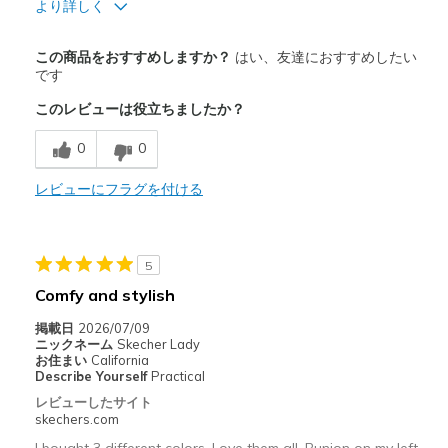
より詳しく
商品満足度が高かったレビュー
この商品をおすすめしますか？
はい、友達におすすめしたい
Attractive Design
です
このレビューは役立ちましたか？
Breathe Well
0
0
Comfortable
Durable
レビューにフラグを付ける
以下に最適
Casual Wear
5
Comfy and stylish
Travel
掲載日
2026/07/09
Width
Feels true to width
ニックネーム
Skecher Lady
お住まい
California
Sizing
Feels true to size
Describe Yourself
Practical
View On Shoes
Shoes are for Wearing
レビューしたサイト
skechers.com