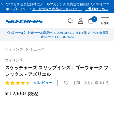
VIPアクセス会員登録時にメールマガジン新規購読で初回購入20%オフクー
ポンプレゼント！
※一部対象外商品がございます。
ご登録はこちら
0
Men
MENU
《お盆セール》 対象セール商品が15-20％OFFに。8/16(日)まで VIP会員限
サ
定/コード：OBON2026
ウィメンズ
シューズ
ウィメンズ
スケッチャーズ スリップインズ：ゴーウォーク フ
レックス - アズリエル
お気に入りに追加する
41レビュー
顧客評価4.5/5件
¥ 12,650
(税込)