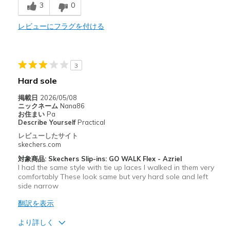
3
0
Stylish
レビューにフラグを付ける
以下に最適
Casual Wear
Going Out
3
Hard sole
Travel
掲載日
2026/05/08
Width
Feels true to width
ニックネーム
Nana86
お住まい
Pa
Sizing
Feels true to size
Describe Yourself
Practical
View On Shoes
Shoes are for Wearing
レビューしたサイト
skechers.com
対象商品: Skechers Slip-ins: GO WALK Flex - Azriel
I had the same style with tie up laces I walked in them very
comfortably These look same but very hard sole and left
side narrow
翻訳を表示
より詳しく