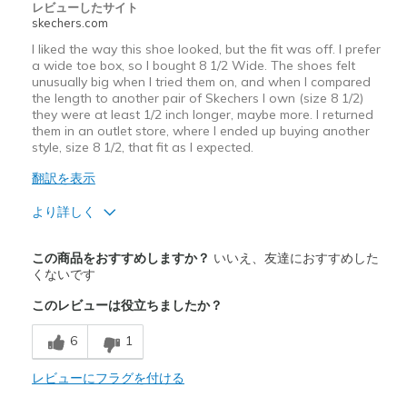
Width
Feels true to width
レビューしたサイト
Sizing
skechers.com
Feels true to size
I liked the way this shoe looked, but the fit was off. I prefer
a wide toe box, so I bought 8 1/2 Wide. The shoes felt
unusually big when I tried them on, and when I compared
the length to another pair of Skechers I own (size 8 1/2)
they were at least 1/2 inch longer, maybe more. I returned
them in an outlet store, where I ended up buying another
style, size 8 1/2, that fit as I expected.
翻訳を表示
より詳しく
Width
Feels true to width
この商品をおすすめしますか？
いいえ、友達におすすめした
Sizing
Feels half size too big
くないです
View On Shoes
Shoes are for Wearing
このレビューは役立ちましたか？
6
1
レビューにフラグを付ける