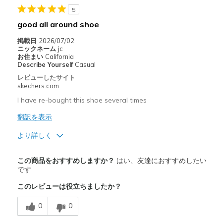
5
Width
Feels true to width
Sizing
Feels true to size
good all around shoe
View On Shoes
I'm Really Into Shoes
掲載日
2026/07/02
ニックネーム
jc
お住まい
California
Describe Yourself
Casual
レビューしたサイト
skechers.com
I have re-bought this shoe several times
翻訳を表示
より詳しく
商品満足度が高かったレビュー
この商品をおすすめしますか？
はい、友達におすすめしたい
Comfortable
です
このレビューは役立ちましたか？
Durable
0
0
以下に最適