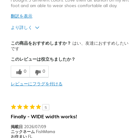
I bought 3 different colors. Love them all. Bunion on my left
foot and am able to wear shoes comfortable all day.
翻訳を表示
より詳しく
商品満足度が高かったレビュー
この商品をおすすめしますか？
はい、友達におすすめしたい
Breathe Well
です
このレビューは役立ちましたか？
Comfortable
0
0
Stylish
レビューにフラグを付ける
以下に最適
Casual Wear
Travel
5
Finally - WIDE width works!
Width
Feels true to width
Sizing
Feels true to size
掲載日
2026/07/09
ニックネーム
FishMama
View On Shoes
Shoes are for Wearing
お住まい
FL