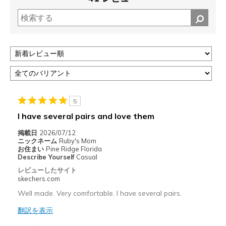
5
I have several pairs and love them
掲載日
2026/07/12
ニックネーム
Ruby's Mom
お住まい
Pine Ridge Florida
Describe Yourself
Casual
レビューしたサイト
skechers.com
Well made. Very comfortable. I have several pairs.
翻訳を表示