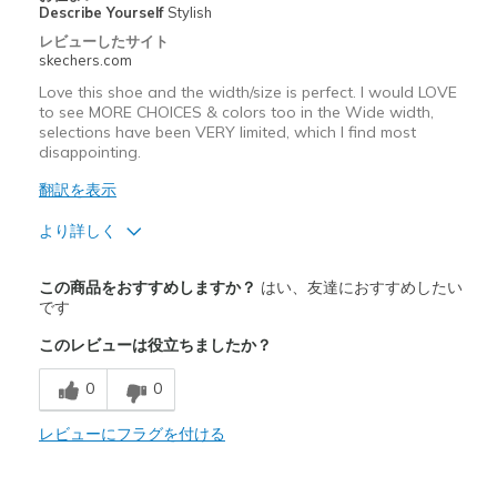
Describe Yourself
Stylish
レビューしたサイト
skechers.com
Love this shoe and the width/size is perfect. I would LOVE
to see MORE CHOICES & colors too in the Wide width,
selections have been VERY limited, which I find most
disappointing.
翻訳を表示
より詳しく
商品満足度が高かったレビュー
この商品をおすすめしますか？
はい、友達におすすめしたい
Attractive Design
です
このレビューは役立ちましたか？
Breathe Well
0
0
Comfortable
Durable
レビューにフラグを付ける
Stylish