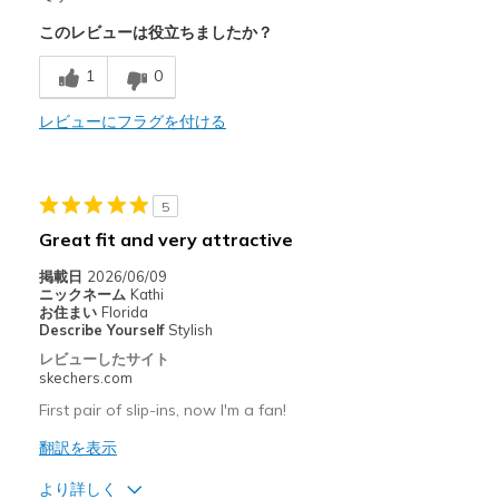
このレビューは役立ちましたか？
Breathe Well
1
0
Comfortable
Stylish
レビューにフラグを付ける
商品が期待と異なったレビュー
Poor Cushioning
5
Great fit and very attractive
以下に最適
掲載日
2026/06/09
Casual Wear
ニックネーム
Kathi
お住まい
Florida
Travel
Describe Yourself
Stylish
レビューしたサイト
Width
Feels true to width
skechers.com
Sizing
Feels true to size
First pair of slip-ins, now I'm a fan!
View On Shoes
Shoes are for Wearing
翻訳を表示
より詳しく