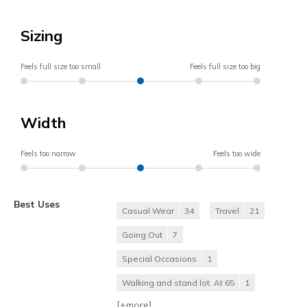
Sizing
Feels full size too small
Feels full size too big
Width
Feels too narrow
Feels too wide
Best Uses
Casual Wear
34
Travel
21
Going Out
7
Special Occasions
1
Walking and stand lot. At 65
1
[+
more
]