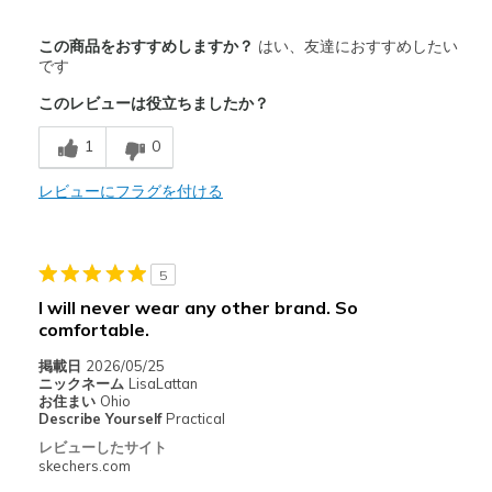
商品満足度が高かったレビュー
この商品をおすすめしますか？
はい、友達におすすめしたい
Attractive Design
です
このレビューは役立ちましたか？
Comfortable
1
0
Stylish
レビューにフラグを付ける
以下に最適
Casual Wear
Travel
5
I will never wear any other brand. So
Width
Feels true to width
comfortable.
Sizing
Feels true to size
掲載日
2026/05/25
View On Shoes
Shoes are for Wearing
ニックネーム
LisaLattan
お住まい
Ohio
Describe Yourself
Practical
レビューしたサイト
skechers.com