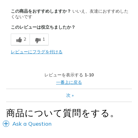
商品が期待と異なったレビュー
この商品をおすすめしますか？
いいえ、友達におすすめした
Not for walking
くないです
このレビューは役立ちましたか？
Poor Cushioning
2
1
Poor Quality
レビューにフラグを付ける
以下に最適
Walking and stand lot. At 65
レビューを表示する
1-10
Width
Feels too narrow
一番上に戻る
Sizing
Feels true to size
View On Shoes
I'm Really Into Shoes
次
»
商品について質問をする。
Ask a Question