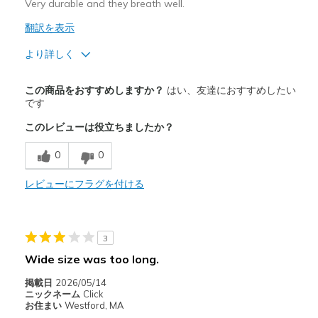
Very durable and they breath well.
翻訳を表示
より詳しく
商品満足度が高かったレビュー
この商品をおすすめしますか？
はい、友達におすすめしたい
Attractive Design
です
このレビューは役立ちましたか？
Breathe Well
0
0
Comfortable
Durable
レビューにフラグを付ける
Stylish
3
以下に最適
Wide size was too long.
Casual Wear
掲載日
2026/05/14
Travel
ニックネーム
Click
お住まい
Westford, MA