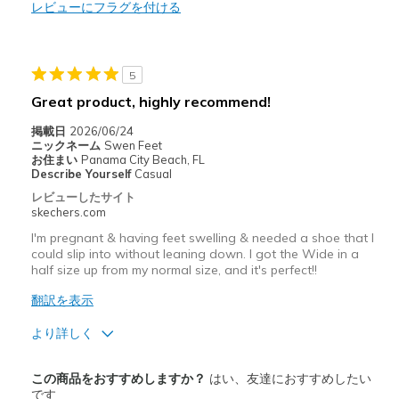
Casual Wear
レビューにフラグを付ける
Width
Feels true to width
Sizing
Feels true to size
5
View On Shoes
Shoes are for Wearing
Great product, highly recommend!
掲載日
2026/06/24
ニックネーム
Swen Feet
お住まい
Panama City Beach, FL
Describe Yourself
Casual
レビューしたサイト
skechers.com
I'm pregnant & having feet swelling & needed a shoe that I
could slip into without leaning down. I got the Wide in a
half size up from my normal size, and it's perfect!!
翻訳を表示
より詳しく
商品満足度が高かったレビュー
この商品をおすすめしますか？
はい、友達におすすめしたい
Attractive Design
です