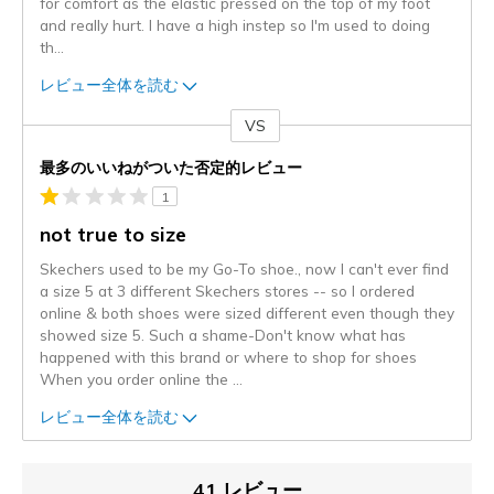
for comfort as the elastic pressed on the top of my foot
and really hurt. I have a high instep so I'm used to doing
th
...
レビュー全体を読む
VS
対
最多のいいねがついた否定的レビュー
1
not true to size
Skechers used to be my Go-To shoe., now I can't ever find
a size 5 at 3 different Skechers stores -- so I ordered
online & both shoes were sized different even though they
showed size 5. Such a shame-Don't know what has
happened with this brand or where to shop for shoes
When you order online the
...
レビュー全体を読む
41 レビュー