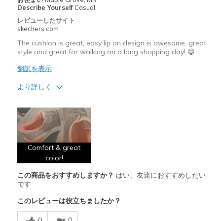
Describe Yourself
Casual
レビューしたサイト
skechers.com
The cushion is great, easy lip on design is awesome, great
style and great for walking on a long shopping day! 😁
翻訳を表示
より詳しく
商品満足度が高かったレビュー
Attractive Design
Comfortable
Comfort & great
color!
以下に最適
Casual Wear
この商品をおすすめしますか？
はい、友達におすすめしたい
です
Walking
このレビューは役立ちましたか？
Width
Feels true to width
0
0