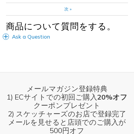
Width
Feels true to width
Sizing
Feels true to size
次
»
View On Shoes
Shoes are for Wearing
商品について質問をする。
Ask a Question
メールマガジン登録特典
1) ECサイトでの初回ご購入
20%オフ
クーポンプレゼント
2) スケッチャーズのお店で登録完了
メールを見せると店頭でのご購入が
500円オフ