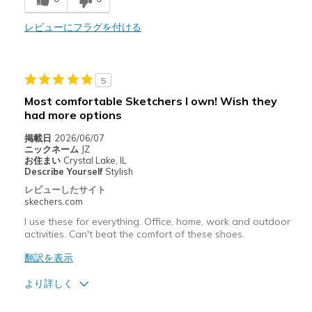
Sizing
Feels true to size
View On Shoes
Shoes are for Wearing
レビューにフラグを付ける
5
Most comfortable Sketchers I own! Wish they
had more options
掲載日
2026/06/07
ニックネーム
JZ
お住まい
Crystal Lake, IL
Describe Yourself
Stylish
レビューしたサイト
skechers.com
I use these for everything. Office, home, work and outdoor
activities. Can't beat the comfort of these shoes.
翻訳を表示
より詳しく
商品満足度が高かったレビュー