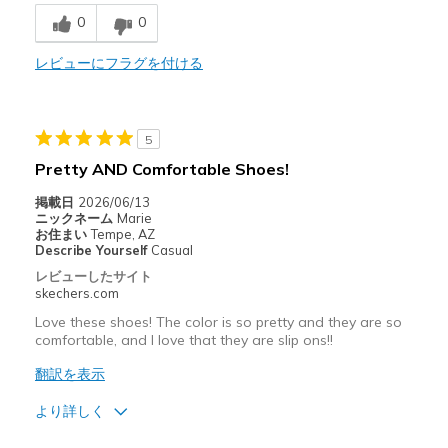
0
0
Comfortable
Durable
レビューにフラグを付ける
Stylish
5
以下に最適
Pretty AND Comfortable Shoes!
Casual Wear
掲載日
2026/06/13
Travel
ニックネーム
Marie
お住まい
Tempe, AZ
Describe Yourself
Casual
Width
Feels true to width
レビューしたサイト
Sizing
Feels true to size
skechers.com
View On Shoes
Shoes are for Wearing
Love these shoes! The color is so pretty and they are so
comfortable, and I love that they are slip ons!!
翻訳を表示
より詳しく