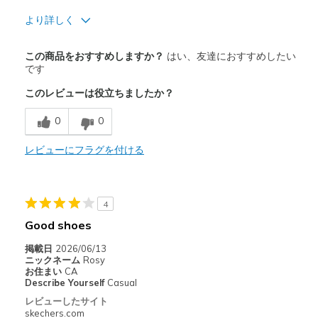
より詳しく
商品満足度が高かったレビュー
この商品をおすすめしますか？
はい、友達におすすめしたい
Attractive Design
です
このレビューは役立ちましたか？
Breathe Well
0
0
Comfortable
Durable
レビューにフラグを付ける
Stylish
4
以下に最適
Good shoes
Casual Wear
掲載日
2026/06/13
Width
Feels too narrow
ニックネーム
Rosy
お住まい
CA
Sizing
Feels true to size
Describe Yourself
Casual
レビューしたサイト
skechers.com