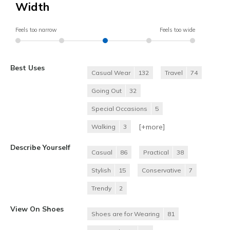
Width
Feels too narrow
Feels too wide
Best Uses
Casual Wear
132
Travel
74
Going Out
32
Special Occasions
5
[+
more
]
Walking
3
Describe Yourself
Casual
86
Practical
38
Stylish
15
Conservative
7
Trendy
2
View On Shoes
Shoes are for Wearing
81