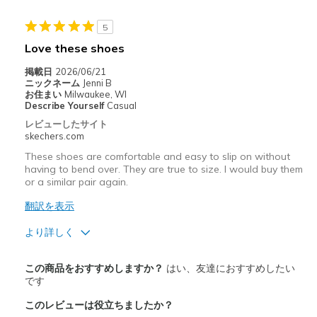
5
Love these shoes
掲載日
2026/06/21
ニックネーム
Jenni B
お住まい
Milwaukee, WI
Describe Yourself
Casual
レビューしたサイト
skechers.com
These shoes are comfortable and easy to slip on without
having to bend over. They are true to size. I would buy them
or a similar pair again.
翻訳を表示
より詳しく
商品満足度が高かったレビュー
この商品をおすすめしますか？
はい、友達におすすめしたい
Attractive Design
です
このレビューは役立ちましたか？
Breathe Well