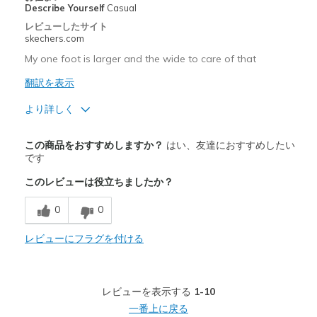
Describe Yourself
Casual
レビューしたサイト
skechers.com
My one foot is larger and the wide to care of that
翻訳を表示
より詳しく
商品満足度が高かったレビュー
この商品をおすすめしますか？
はい、友達におすすめしたい
Comfortable
です
このレビューは役立ちましたか？
Stylish
0
0
商品が期待と異なったレビュー
Need Break In
レビューにフラグを付ける
以下に最適
Casual Wear
レビューを表示する
1-10
一番上に戻る