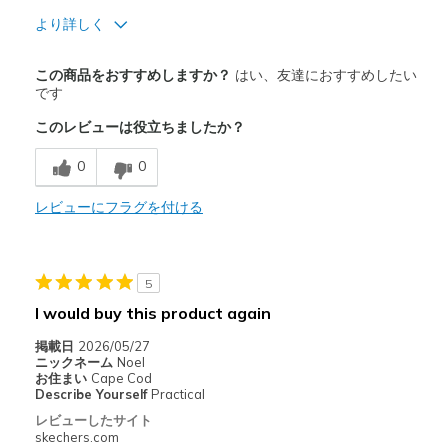
より詳しく
Travel
商品満足度が高かったレビュー
Width
Feels true to width
この商品をおすすめしますか？
はい、友達におすすめしたい
Comfortable
です
Sizing
Feels true to size
View On Shoes
I'm Into Shoes
このレビューは役立ちましたか？
商品が期待と異なったレビュー
Need Break In
0
0
以下に最適
レビューにフラグを付ける
Casual Wear
Travel
5
I would buy this product again
Width
Feels true to width
Sizing
Feels true to size
掲載日
2026/05/27
ニックネーム
Noel
View On Shoes
Shoes are for Wearing
お住まい
Cape Cod
Describe Yourself
Practical
レビューしたサイト
skechers.com