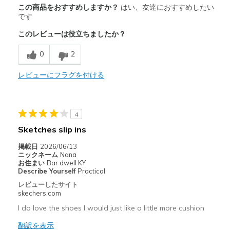
商品満足度が高かったレビュー
この商品をおすすめしますか？
はい、友達におすすめしたい
Attractive Design
です
このレビューは役立ちましたか？
Breathe Well
0
2
Comfortable
Stylish
レビューにフラグを付ける
以下に最適
Casual Wear
4
Sketches slip ins
Travel
掲載日
2026/06/13
Width
Feels true to width
ニックネーム
Nana
お住まい
Bar dwell KY
Sizing
Feels true to size
Describe Yourself
Practical
View On Shoes
I'm Into Shoes
レビューしたサイト
skechers.com
I do love the shoes I would just like a little more cushion
翻訳を表示