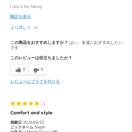
I use it for hiking
翻訳を表示
より詳しく
商品満足度が高かったレビュー
この商品をおすすめしますか？
はい、友達におすすめしたい
Breathe Well
です
このレビューは役立ちましたか？
Comfortable
0
0
Durable
レビューにフラグを付ける
以下に最適
Casual Wear
Travel
5
Comfort and style
Width
Feels true to width
Sizing
Feels true to size
掲載日
2026/06/10
ニックネーム
Steph
View On Shoes
Shoes are for Wearing
お住まい
Maple Grove, MN