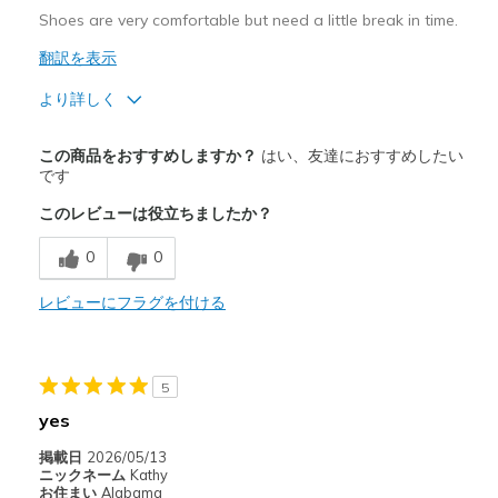
Shoes are very comfortable but need a little break in time.
翻訳を表示
より詳しく
商品満足度が高かったレビュー
この商品をおすすめしますか？
はい、友達におすすめしたい
Breathe Well
です
このレビューは役立ちましたか？
Comfortable
0
0
商品が期待と異なったレビュー
Need Break In
レビューにフラグを付ける
以下に最適
Casual Wear
5
yes
Width
Feels true to width
Sizing
Feels true to size
掲載日
2026/05/13
ニックネーム
Kathy
View On Shoes
Shoes are for Wearing
お住まい
Alabama