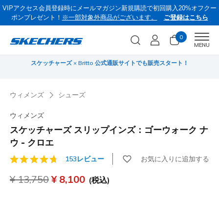
VIPアクセス会員登録時にメールマガジン新規購読で初回購入20%オフクー
ポンプレゼント！
※一部対象外商品がございます。
ご登録はこちら
0
Men
MENU
スケッチャーズ × Britto 公式通販サイトでも販売スタート！
サ
ウィメンズ
シューズ
ウィメンズ
スケッチャーズ スリップインズ：ゴーウォーク ナ
ウ - クロエ
お気に入りに追加する
153レビュー
顧客評価4.1/5件
からの値引き
¥ 13,750
から
¥ 8,100
(税込)