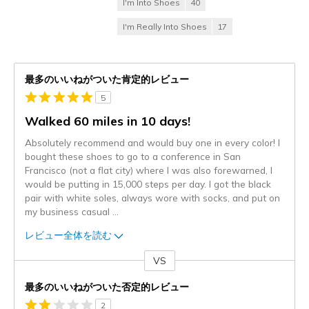
I'm Into Shoes
40
I'm Really Into Shoes
17
最多のいいねがついた肯定的レビュー
5
Walked 60 miles in 10 days!
Absolutely recommend and would buy one in every color! I
bought these shoes to go to a conference in San
Francisco (not a flat city) where I was also forewarned, I
would be putting in 15,000 steps per day. I got the black
pair with white soles, always wore with socks, and put on
my business casual
...
レビュー全体を読む
VS
対
最多のいいねがついた否定的レビュー
2