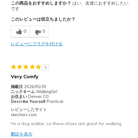
この商品をおすすめしますか？
はい、友達におすすめしたい
Comfortable
です
このレビューは役立ちましたか？
Durable
0
0
Light weight
Perfect for heel pain
レビューにフラグを付ける
Perfect for high arch
Stylish
5
Very Comfy
商品が期待と異なったレビュー
掲載日
2026/05/30
Need more options in my size
ニックネーム
WalkingGirl
お住まい
Denver CO
Describe Yourself
Practical
以下に最適
レビューしたサイト
Casual Wear
skechers.com
Everyday wear
I'm a dog walker, so these shoes are great for walking.
翻訳を表示
Going Out