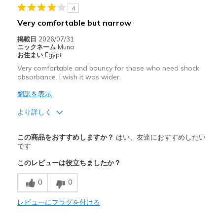
4
Very comfortable but narrow
掲載日
2026/07/31
ニックネーム
Muna
お住まい
Egypt
Very comfortable and bouncy for those who need shock
absorbance. I wish it was wider.
翻訳を表示
より詳しく
商品満足度が高かったレビュー
この商品をおすすめしますか？
はい、友達におすすめしたい
Attractive Design
です
このレビューは役立ちましたか？
Comfortable
0
0
Stylish
レビューにフラグを付ける
Width
Feels too narrow
Sizing
Feels true to size