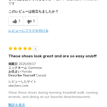
Attractive Design
です
このレビューは役立ちましたか？
Comfortable
3
0
Stylish
レビューにフラグを付ける
商品が期待と異なったレビュー
NOT MADE IN ENOUGH DIFFERENT COLORS
以下に最適
5
These shoes look great and are so easy on/off
Casual Wear
掲載日
2025/09/17
Going Out
ニックネーム
Gammaw
お住まい
Florida
Width
Feels true to width
Describe Yourself
Casual
Sizing
Feels true to size
レビューしたサイト
skechers.com
View On Shoes
I'm Really Into Shoes
Wear these shoes during morning treadmill walk, running
errands, and dining at our favorite diner/restaurants
翻訳を表示