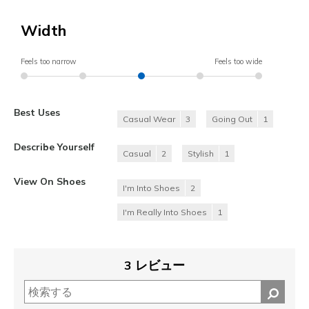
Width
Feels too narrow
Feels too wide
Best Uses
Casual Wear
3
Going Out
1
Describe Yourself
Casual
2
Stylish
1
View On Shoes
I'm Into Shoes
2
I'm Really Into Shoes
1
3 レビュー