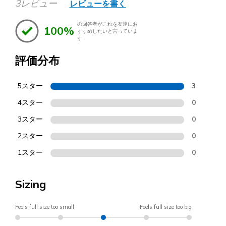
3レビュー
レビューを書く
の回答者がこれを友達にお
100%
すすめしたいと言っていま
す
評価分布
5スター
3
4スター
0
3スター
0
2スター
0
1スター
0
Sizing
Feels full size too small
Feels full size too big