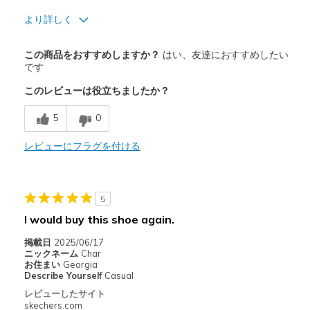
より詳しく
商品満足度が高かったレビュー
この商品をおすすめしますか？
はい、友達におすすめしたい
Attractive Design
です
このレビューは役立ちましたか？
Breathe Well
5
0
Comfortable
Durable
レビューにフラグを付ける
Easy on/off
Stylish
5
I would buy this shoe again.
以下に最適
掲載日
2025/06/17
Casual Wear
ニックネーム
Char
お住まい
Georgia
Describe Yourself
Casual
Width
Feels true to width
レビューしたサイト
Sizing
Feels true to size
skechers.com