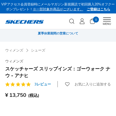
VIPアクセス会員登録時にメールマガジン新規購読で初回購入20%オフクー
ポンプレゼント！
※一部対象外商品がございます。
ご登録はこちら
0
Men
MENU
《お盆セール》 対象セール商品が15-20％OFFに。8/16(日)まで VIP会員限
サ
定/コード：OBON2026
…
ウィメンズ
シューズ
ウィメンズ
スケッチャーズ スリップインズ：ゴーウォーク ナ
ウ - アナヒ
お気に入りに追加する
3レビュー
顧客評価4.2/5件
¥ 13,750
(税込)